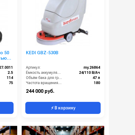
o 50
KEDI GBZ-530B
27.0011
Артикул:
my.26864
2.5
Ёмкость аккумуляторов (Ач):
24/110 В/Ач
114
Объём бака для грязной воды (л):
47 л
75
Частота вращения щетки (об/мин):
180
50
Время работы от аккумуляторов (ч):
4
244 000 руб.
⚡ В корзину