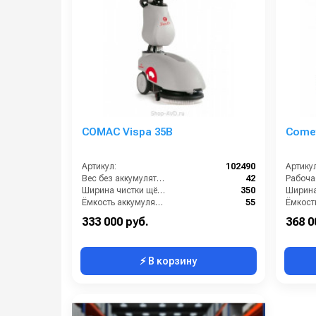
COMAC Vispa 35B
Comet
Артикул:
102490
Артикул
Вес без аккумуляторов (кг):
42
Ширина чистки щёток (мм):
350
Ёмкость аккумуляторов (Ач):
55
Давление прижима щетки (г/см2):
-
333 000 руб.
368 0
⚡ В корзину