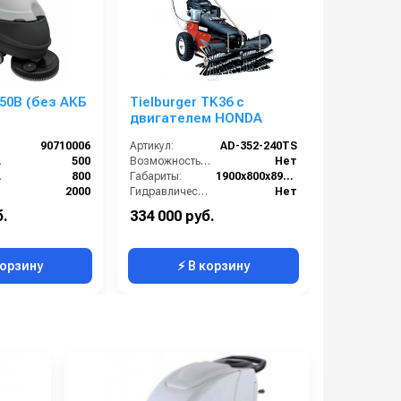
50B (без АКБ
Tielburger TK36 с
Подмета
двигателем HONDA
EVOline S
90710006
Артикул:
AD-352-240TS
Артикул:
мм):
500
Возможность работы внутри помещения:
Нет
(мм):
800
Габариты:
1900х800х890 мм
Тип машины
):
2000
Гидравлическая разгрузка:
Нет
Италия
Привод на колёса:
Есть
б.
334 000 руб.
204 000 р
220
Принцип сбора мусора:
заметание
корзину
⚡ В корзину
⚡ 