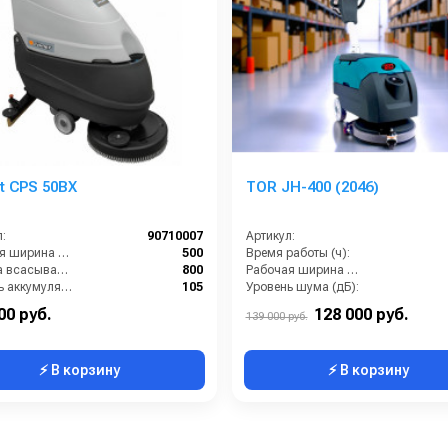
 CPS 50BX
TOR JH-400 (2046)
:
90710007
Артикул:
Рабочая ширина щеток (мм):
500
Время работы (ч):
Ширина всасывающей балки (мм):
800
Рабочая ширина щеток (мм):
Ёмкость аккумуляторов (Ач):
105
Уровень шума (дБ):
Бак для грязной воды (л):
50
Производительность по площади (м2/ч):
00 руб.
128 000 руб.
139 000 руб.
⚡ В корзину
⚡ В корзину