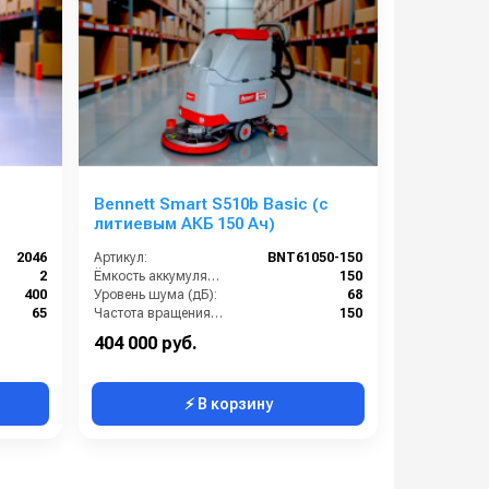
Bennett Smart S510b Basic (с
литиевым АКБ 150 Ач)
2046
Артикул:
BNT61050-150
2
Ёмкость аккумуляторов (Ач):
150
400
Уровень шума (дБ):
68
65
Частота вращения щетки (об/мин):
150
1700
Масса (кг):
160
404 000 руб.
⚡ В корзину