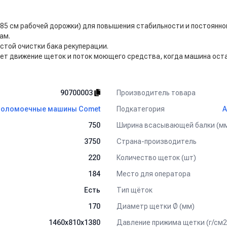
5 см рабочей дорожки) для повышения стабильности и постоянно
ам.
стой очистки бака рекуперации.
ет движение щеток и поток моющего средства, когда машина ост
Производитель товара
90700003
Подкатегория
оломоечные машины Comet
А
Ширина всасывающей балки (м
750
Страна-производитель
3750
Количество щеток (шт)
220
Место для оператора
184
Тип щёток
Есть
Диаметр щетки Ø (мм)
170
Давление прижима щетки (г/см2
1460x810x1380