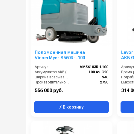
Поломоечная машина
Lavor 
VinnerMyer S560R-L100
Артикул:
VM56103R-L100
Артикул
Аккумулятор АКБ (В/А·ч):
100 Ач С20
Время р
Ширина всасывающей балки (мм):
940
Производительность по площади (м2/ч):
2750
Габариты (ДхШхВ):
1367х635х1020
556 000 руб.
314 0
⚡ В корзину