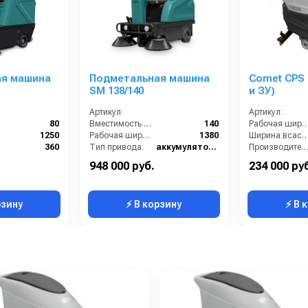
ая машина
Подметальная машина
Comet CPS 
SM 138/140
и ЗУ)
Артикул:
Артикул:
80
Вместимость бункера (л):
140
Рабочая ширина щеток (
1250
Рабочая ширина (мм):
1380
Ширина всасывающей балки 
360
Тип привода:
аккумуляторная батарея
Производительность по площади (м2/ч
10
Вес, кг:
530
Страна-производитель:
948 000 руб.
234 000 ру
30
Максимальная скорость движения (км/ч):
10
Электропитание (В):
рзину
⚡ В корзину
⚡ В 