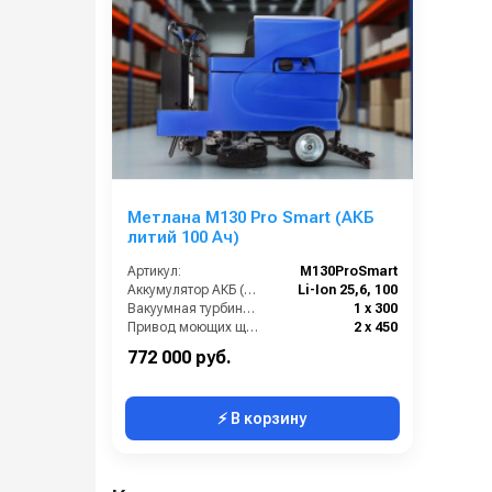
Метлана М130 Pro Smart (АКБ
литий 100 Ач)
Артикул:
М130ProSmart
Аккумулятор АКБ (В/А·ч):
Li-Ion 25,6, 100
Вакуумная турбина (Вт):
1 х 300
Привод моющих щеток (Вт):
2 х 450
Привод хода ( Вт):
450
772 000 руб.
⚡ В корзину