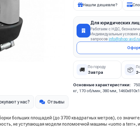
Нашли дешевле?
Спо
Для юридических лиц
Работаем с НДС, безналич
Индивидуальные условия д
запросов
info@shop-avd.ru
Оформ
По городу
П
🚚
📦
Завтра
2
Основные характеристики:
750
кг, 170 об/мин, 380 мм, 1460x810x
окупают у нас?
Отзывы
борки больших площадей (до 3700 квадратных метров), со значит
ость, не уступающая модели поломоечной машины «uomo a terr», 