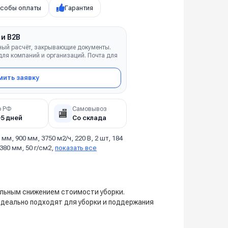
собы оплаты
Гарантия
 и B2B
ный расчёт, закрывающие документы.
ля компаний и организаций. Почта для
ить заявку
о РФ
Самовывоз
🏬
–5 дней
Со склада
 мм, 900 мм, 3750 м2/ч, 220 В, 2 шт, 184
1380 мм, 50 г/см2,
показать все
ельным снижением стоимости уборки.
идеально подходят для уборки и поддержания