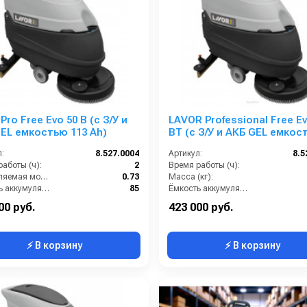
Pro Free Evo 50 B (с З/У и
LAVOR Professional Free Ev
АКБ GEL емкостью 113 Ah)
BT (с З/У и АКБ GEL емкостью
115 Ah)
:
8.527.0004
Артикул:
8.5
аботы (ч):
2
Время работы (ч):
Потребляемая мощность (кВт):
0.73
Масса (кг):
Ёмкость аккумуляторов (Ач):
85
Ёмкость аккумуляторов (Ач):
Бак для грязной воды (л):
50
Бак для грязной воды (л):
00 руб.
423 000 руб.
⚡ В корзину
⚡ В корзину