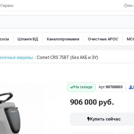
Сервис
пн–
сосы
Шланги ВД
Каналопромывки
Очистные АРОС
МС
омоечные машины
Comet CRS 75BT (без АКБ и ЗУ)
На складе
Арт:
90700003
906 000 руб.
Купить сейчас