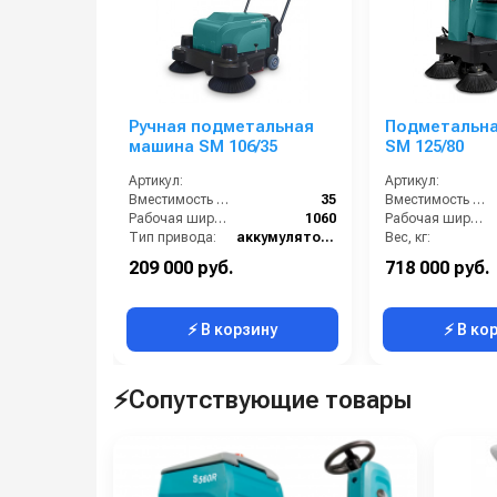
Ручная подметальная
Подметальн
машина SM 106/35
SM 125/80
Артикул:
Артикул:
Вместимость бункера (л):
35
Вместимость бункера (л):
Рабочая ширина (мм):
1060
Рабочая ширина (мм):
Тип привода:
аккумуляторная батарея
Вес, кг:
Вес, кг:
100
Максимальная скорость движения (км/ч):
209 000 руб.
718 000 руб.
Количество боковых подметальных щёток (шт):
Максимальный угол наклона (%):
⚡ В корзину
⚡ В ко
⚡Сопутствующие товары