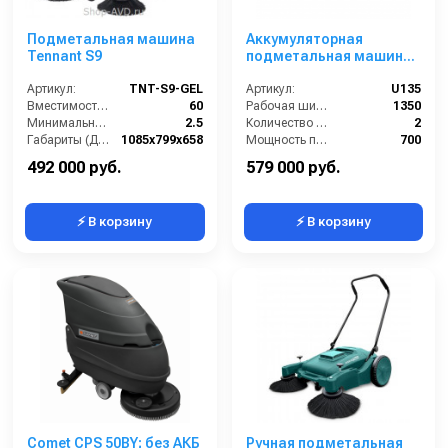
Подметальная машина
Аккумуляторная
Tennant S9
подметальная машина
с местом оператора
Артикул:
TNT-S9-GEL
Chancee U135
Артикул:
U135
Вместимость бункера (л):
60
Рабочая ширина (мм):
1350
Минимальное время работы (ч):
2.5
Количество боковых подметальных щёток (шт):
2
Габариты (ДхШхВ):
1085x799x658
Мощность привода (Вт):
700
Рабочая ширина с 2 боковыми щётками (мм):
900
Производительность по площади (м2/ч):
7500
492 000 руб.
579 000 руб.
⚡ В корзину
⚡ В корзину
Comet CPS 50BY; без АКБ
Ручная подметальная