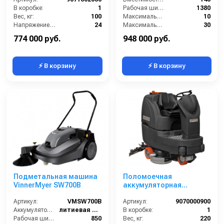
CPS 65 ADVANCE BYT
В коробке:
1
Рабочая ширина (мм):
1380
Вес, кг:
100
Максимальная скорость движения (км/ч):
10
Напряжение, В:
24
Максимальный угол наклона (%):
30
Сегмент:
Клининговое оборудование
774 000 руб.
948 000 руб.
⚡ В корзину
⚡ В корзину
Подметальная машина
Поломоечная
VinnerMyer SW700B
аккумуляторная
машина с сидением для
Артикул:
VMSW700B
водителя Comet CRS
Артикул:
9070000900
Аккумулятор АКБ (В/А·ч):
литиевая АКБ 24Ач
90BT; без АКБ и ЗУ
В коробке:
1
Рабочая ширина (мм):
850
Вес, кг:
220