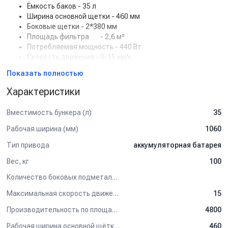
Ёмкость баков - 35 л
Ширина основной щетки - 460 мм
Боковые щетки - 2*380 мм
Площадь фильтра
- 2,6 м²
Потребляемая мощность - 440 Вт
Скорость движения - 0-15 км/ч
АКБ - 12V/107Ah
Показать полностью
Время работы - 3 ч
Вес с АКБ - 100 кг
Характеристики
Габариты Д*Ш*В - 1040*900*520/1040 мм
Комплектация - АКБ гель
Вместимость бункера (л)
35
Рабочая ширина (мм)
1060
Тип привода
аккумуляторная батарея
Вес, кг
100
Количество боковых подметальных щёток (шт)
Максимальная скорость движения (км/ч)
15
Производительность по площади (м2/ч)
4800
Рабочая ширина основной щётки (мм)
460