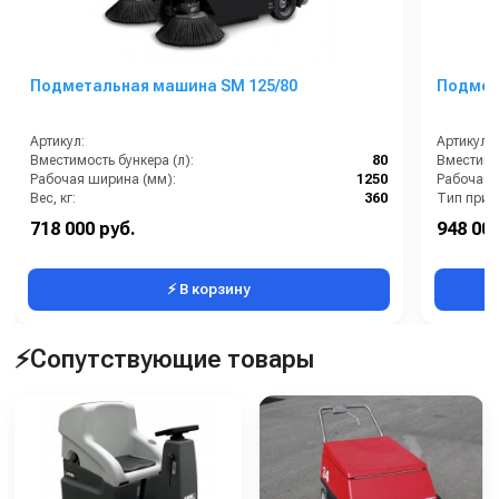
Подметальная машина SM 125/80
Подмет
Артикул:
Артикул:
Вместимость бункера (л):
80
Вместимос
Рабочая ширина (мм):
1250
Рабочая 
Вес, кг:
360
Тип прив
Максимальная скорость движения (км/ч):
10
Вес, кг:
718 000 руб.
948 000
Максимальный угол наклона (%):
30
⚡ В корзину
⚡Сопутствующие товары