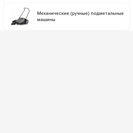
Механические (ручные) подметальные
машины
Подпишитесь на наши каналы и будьте в
курсе
Новинки оборудования, обзоры, акции и полезные советы — в
наших официальных каналах.
Всё для клининга и автомоек: установки высокого давления и уборочная
техника под ключ.