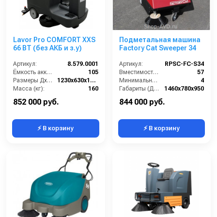
Lavor Pro COMFORT XXS
Подметальная машина
66 BT (без АКБ и з.у)
Factory Cat Sweeper 34
Артикул:
8.579.0001
Артикул:
RPSC-FC-S34
Ёмкость аккумуляторов (Ач):
105
Вместимость бункера (л):
57
Размеры ДхШхВ (мм):
1230x630x1210
Минимальное время работы (ч):
4
Масса (кг):
160
Габариты (ДхШхВ):
1460x780x950
Количество щеток (шт):
1
Рабочая ширина с 2 боковыми щётками (мм):
Отсутствует
852 000 руб.
844 000 руб.
⚡ В корзину
⚡ В корзину