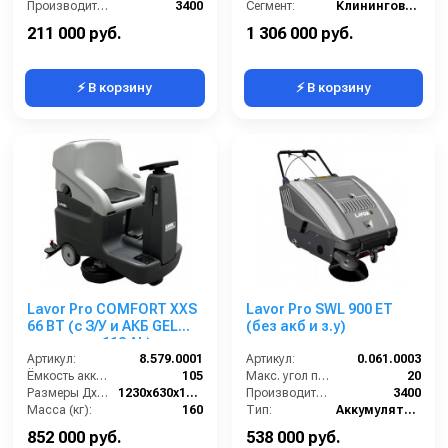
Производительность по площади (м2/ч):
3400
Сегмент:
Клининговое оборудование
Количество щеток (шт):
1
211 000 руб.
1 306 000 руб.
⚡ В корзину
⚡ В корзину
Lavor Pro COMFORT XXS
Lavor Pro SWL 900 ET
66 BT (с З/У и АКБ GEL
(без акб и з.у)
емкостью 113 Ah)
Артикул:
8.579.0001
Артикул:
0.061.0003
Ёмкость аккумуляторов (Ач):
105
Макс. угол подъема (%):
20
Размеры ДхШхВ (мм):
1230x630x1210
Производительность по площади (м2/ч):
3400
Масса (кг):
160
Тип:
Аккумуляторная
Количество щеток (шт):
1
Тип машины:
Аккумуляторная
852 000 руб.
538 000 руб.