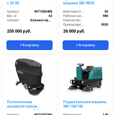
с ЗУ RE
машина SM 98/55
Артикул:
9071002400
Вместимость бункера (л):
55
Вес, кг:
62
Рабочая ширина (мм):
980
Сегмент:
Клининговое оборудование
Количество боковых подметальных щёток (шт):
Производительность по площади (м2/ч):
3920
250 000 руб.
26 000 руб.
⚡ В корзину
⚡ В корзину
Поломоечная
Подметальная машина
аккумуляторная
SM 138/140
машина с тягой Comet
Артикул:
9071002300
Вместимость бункера (л):
140