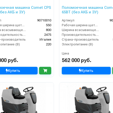
оечная машина Comet CPS
Поломоечная машина Come
(без АКБ и ЗУ)
65BT (без АКБ и ЗУ)
л
90710010
Артикул
90
Рабочая ширина щеток (мм)
550
Рабочая ширина щеток (мм)
Ширина всасывающей балки (мм)
800
Ширина всасывающей балки (мм)
Производительность по площади (м2/ч)
2475
Производительность по площади (м2/ч)
-производитель
Италия
Страна-производитель
опитание (В)
220
Электропитание (В)
Цена
000 руб.
562 000 руб.
Купить
Купить