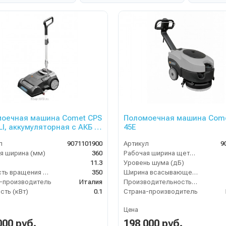
оечная машина Comet CPS
Поломоечная машина Come
 LI, аккумуляторная с АКБ и
45E
л
9071101900
Артикул
9
я ширина (мм)
360
Рабочая ширина щеток (мм)
11.3
Уровень шума (дБ)
Скорость вращения щётки (об/мин)
350
Ширина всасывающей балки (мм)
-производитель
Италия
Производительность по площади (м2/ч)
ть (кВт)
0.1
Страна-производитель
Цена
000 руб.
198 000 руб.