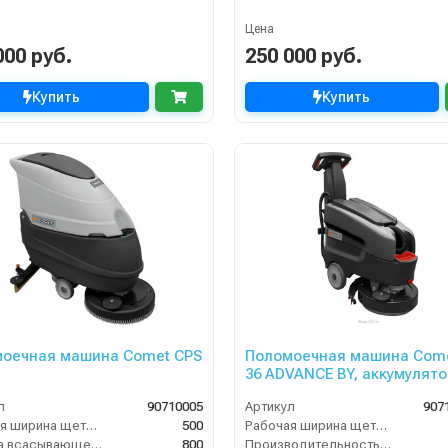
Цена
000 руб.
250 000 руб.
Купить
Купить
оечная машина Comet CPS
Поломоечная машина Come
36 ADVANCE BY, аккумулят
л
90710005
Артикул
907
Рабочая ширина щеток (мм)
500
Рабочая ширина щеток (мм)
Ширина всасывающей балки (мм)
800
Производительность по площади (м2/ч)