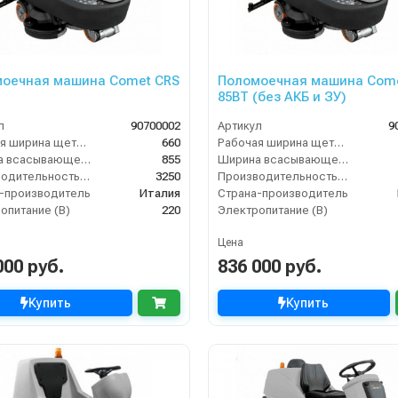
оечная машина Comet CRS
Поломоечная машина Come
85BT (без АКБ и ЗУ)
л
90700002
Артикул
9
Рабочая ширина щеток (мм)
660
Рабочая ширина щеток (мм)
Ширина всасывающей балки (мм)
855
Ширина всасывающей балки (мм)
Производительность по площади (м2/ч)
3250
Производительность по площади (м2/ч)
-производитель
Италия
Страна-производитель
опитание (В)
220
Электропитание (В)
Цена
000 руб.
836 000 руб.
Купить
Купить