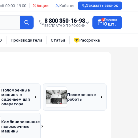
сб 09:00–19:00
Акции
Кабинет
Заказать звонок
8 800 350-16-98
Корзина
0
0 шт.
БЕСПЛАТНО ПО РОССИИ
О
Производители
Статьи
Рассрочка
Поломоечные
машины с
Поломоечные
сиденьем для
роботы
оператора
Комбинированные
поломоечные
машины