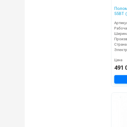
Полом
55BT 
Артику
Страна
Электр
Цена
491 