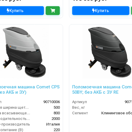
Купить
Купить
оечная машина Comet CPS
Поломоечная машина Come
ез АКБ и ЗУ)
50BY; без АКБ с ЗУ RE
л
90710006
Артикул
907
Рабочая ширина щеток (мм)
500
Вес, кг
Ширина всасывающей балки (мм)
800
Сегмент
Производительность по площади (м2/ч)
2000
-производитель
Италия
опитание (В)
220