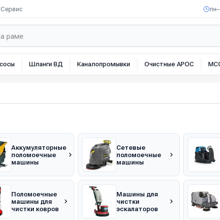
Сервис
пн–
сосы
Шланги ВД
Каналопромывки
Очистные АРОС
МС
Аккумуляторные
Сетевые
поломоечные
поломоечные
машины
машины
Поломоечные
Машины для
машины для
чистки
чистки ковров
эскалаторов