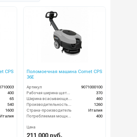
t CPS
Поломоечная машина Comet CPS
36E
0710003
Артикул
9071000100
400
Рабочая ширина щеток (мм)
370
65
Ширина всасывающей балки (мм)
460
540
Производительность по площади (м2/ч)
1260
1600
Страна-производитель
Италия
Италия
Потребляемая мощность (Вт)
400
Цена
211 000 руб.