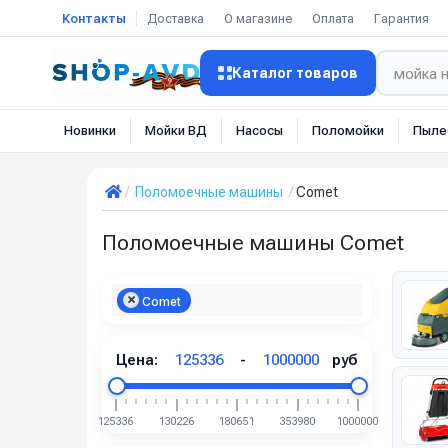
Контакты
Доставка
О магазине
Оплата
Гарантия
Каталог товаров
Новинки
Мойки ВД
Насосы
Поломойки
Пыле
Поломоечные машины
Comet
Поломоечные машины Comet
Comet
Цена:
125336
-
1000000
руб
125336
130226
180651
353980
1000000