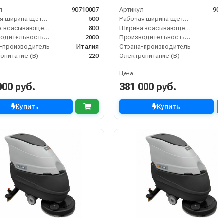
л
90710007
Артикул
9
Рабочая ширина щеток (мм)
500
Рабочая ширина щеток (мм)
Ширина всасывающей балки (мм)
800
Ширина всасывающей балки (мм)
Производительность по площади (м2/ч)
2000
Производительность по площади (м2/ч)
-производитель
Италия
Страна-производитель
опитание (В)
220
Электропитание (В)
Цена
000 руб.
381 000 руб.
Купить
Купить