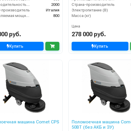
Производительность по площади (м2/ч)
2000
Страна-производитель
-производитель
Италия
Электропитание (В)
Потребляемая мощность (Вт)
800
Масса (кг)
Цена
000 руб.
278 000 руб.
Купить
Купить
оечная машина Comet CPS
Поломоечная машина Come
50BT (без АКБ и ЗУ)