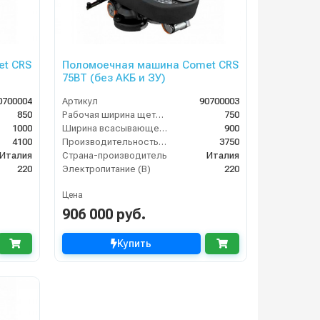
t CRS
Поломоечная машина Comet CRS
75BT (без АКБ и ЗУ)
0700004
Артикул
90700003
850
Рабочая ширина щеток (мм)
750
1000
Ширина всасывающей балки (мм)
900
4100
Производительность по площади (м2/ч)
3750
Италия
Страна-производитель
Италия
220
Электропитание (В)
220
Цена
906 000 руб.
Купить