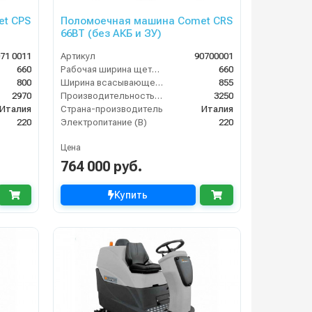
t CPS
Поломоечная машина Comet CRS
66BT (без АКБ и ЗУ)
71 0011
Артикул
90700001
660
Рабочая ширина щеток (мм)
660
800
Ширина всасывающей балки (мм)
855
2970
Производительность по площади (м2/ч)
3250
Италия
Страна-производитель
Италия
220
Электропитание (В)
220
Цена
764 000 руб.
Купить