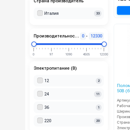
Страна производитель
Италия
33
Производительность по площади (м2/ч)
0
-
12330
0
97
1090
4505
12330
Электропитание (В)
12
2
Полом
50B (б
24
11
Артику
36
1
220
20
Страна
Электр