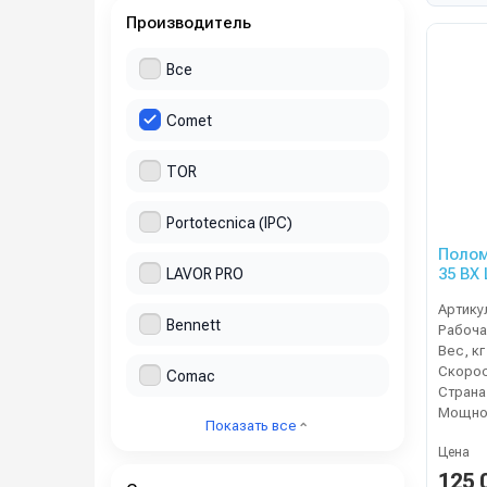
Производитель
Все
Comet
TOR
Portotecnica (IPC)
Полом
35 BX
LAVOR PRO
ЗУ
Артику
Bennett
Рабоча
Вес, кг
Comac
Страна
Мощнос
Показать все
Цена
125 