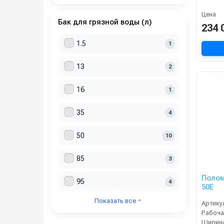
Цена
Бак для грязной воды (л)
234 
1.5
1
13
2
16
1
35
4
50
10
85
3
Полом
95
4
50E
Показать все
Артику