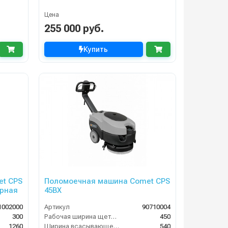
Цена
255 000 руб.
Купить
t CPS
Поломоечная машина Comet CPS
орная
45BX
1002000
Артикул
90710004
300
Рабочая ширина щеток (мм)
450
1260
Ширина всасывающей балки (мм)
540