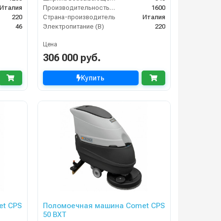
Италия
Производительность по площади (м2/ч)
1600
220
Страна-производитель
Италия
46
Электропитание (В)
220
Цена
306 000 руб.
Купить
t CPS
Поломоечная машина Comet CPS
50 BXT