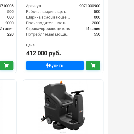
0710008
Артикул
9071000900
500
Рабочая ширина щеток (мм)
500
800
Ширина всасывающей балки (мм)
800
2000
Производительность по площади (м2/ч)
2000
Италия
Страна-производитель
Италия
220
Потребляемая мощность (Вт)
550
Цена
412 000 руб.
Купить