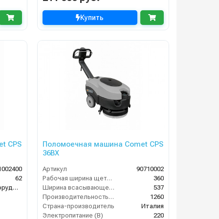
Купить
t CPS
Поломоечная машина Comet CPS
36BX
1002400
Артикул
90710002
62
Рабочая ширина щеток (мм)
360
Клининговое оборудование
Ширина всасывающей балки (мм)
537
Производительность по площади (м2/ч)
1260
Страна-производитель
Италия
Электропитание (В)
220