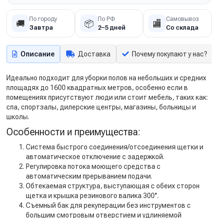
По городу
По РФ
Самовывоз
🚚
📦
🏬
Завтра
2–5 дней
Со склада
Описание
Доставка
Почему покупают у нас?
Идеально подходит для уборки полов на небольших и средних
площадях до 1600 квадратных метров, особенно если в
помещениях присутствуют люди или стоит мебель, таких как:
спа, спортзалы, дилерские центры, магазины, больницы и
школы.
Особенности и преимущества:
Система быстрого соединения/отсоединения щетки и
автоматическое отключение с задержкой.
Регулировка потока моющего средства с
автоматическим прерыванием подачи.
Обтекаемая структура, выступающая с обеих сторон
щетка и крышка резинового валика 300°.
Съемный бак для рекуперации без инструментов с
большим смотровым отверстием и удлиняемой