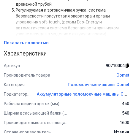
дренажной трубой.
Регулируемая и эргономичная ручка, система
безопасности присутствия оператора и органы
управления soft-touch, (режим Eco-Energy и
автоматическая система безопасности при низком
уровне заряда на моделях с аккумуляторами)
Диски большого диаметра, не оставляющие следов, и
Показать полностью
надежная задняя система управления для легкого
перемещения.
Характеристики
Комплектация:
Артикул
90710004
Щетка PP Ø 430 мм - 17”
Производитель товара
Comet
Переднее лезвие резинового валика Дл.665 мм -
40Толщ.2,5 мм
Категория
Поломоечные машины Comet
Заднее лезвие резинового валика Дл.775 мм - 40Толщ.3
мм
Подкатегория
Аккумуляторные поломоечные машины Comet
Зарядное устройство аккумулятора на борту 24 В 10A
Рабочая ширина щеток (мм)
450
Ширина всасывающей балки (мм)
540
Производительность по площади (м2/ч)
1600
Страна-производитель
Италия