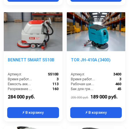
BENNETT SMART S510B
TOR JH-410A (3400)
Артикул:
S510B
Артикул:
3400
Время работы (ч):
3
Время работы (ч):
3
Ёмкость аккумулятора (Ач):
113
Рабочая ширина щеток (мм):
460
Разряжение (мБар):
160
Бак для грязной воды (л):
45
Мощность вакуумного мотора (Вт):
550
Бак для чистой воды (л):
40
284 000 руб.
189 000 руб.
205 000 руб.
⚡ В корзину
⚡ В корзину