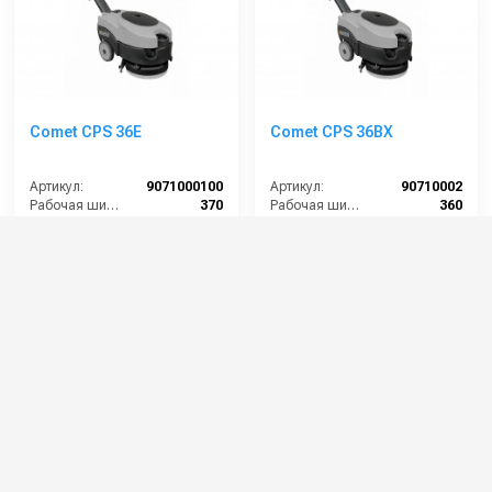
Comet CPS 36E
Comet CPS 36BX
Артикул:
9071000100
Артикул:
90710002
Рабочая ширина щеток (мм):
370
Рабочая ширина щеток (мм):
360
Ширина всасывающей балки (мм):
460
Ширина всасывающей балки (мм):
537
Производительность по площади (м2/ч):
1260
Ёмкость аккумуляторов (Ач):
50
Потребляемая мощность (Вт):
400
Бак для грязной воды (л):
13
211 000 руб.
255 000 руб.
⚡ В корзину
⚡ В корзину