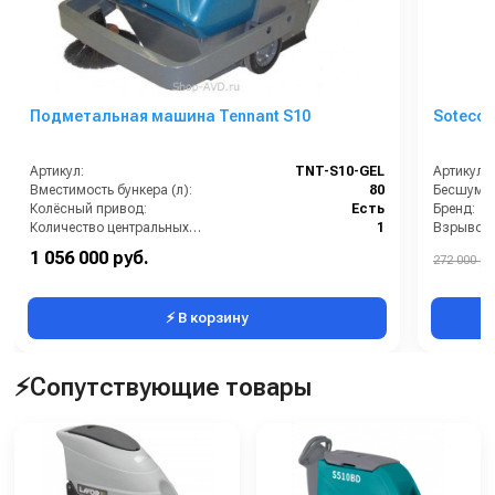
Подметальная машина Tennant S10
Soteco
Артикул:
TNT-S10-GEL
Артикул:
Вместимость бункера (л):
80
Колёсный привод:
Есть
Бренд:
Количество центральных мусоросборных валиков (шт):
1
Рабочая ширина (мм):
600
1 056 000 руб.
272 000 ру
Система всасывания пыли:
Есть
⚡ В корзину
⚡Сопутствующие товары