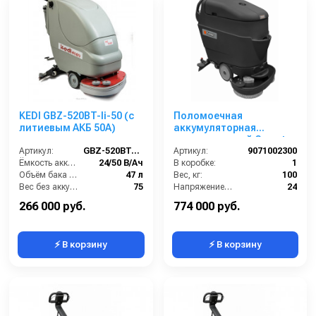
KEDI GBZ-520BT-li-50 (с
Поломоечная
литиевым АКБ 50А)
аккумуляторная
машина с тягой Comet
Артикул:
GBZ-520BT-li-50
CPS 65 ADVANCE BYT
Артикул:
9071002300
Ёмкость аккумуляторов (Ач):
24/50 В/Ач
В коробке:
1
Объём бака для грязной воды (л):
47 л
Вес, кг:
100
Вес без аккумуляторов (кг):
75
Напряжение, В:
24
Производительность по площади (м2/ч):
2050
Сегмент:
Клининговое оборудование
266 000 руб.
774 000 руб.
⚡ В корзину
⚡ В корзину