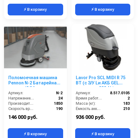
⚡ В корзину
⚡ В корзину
Поломоечная машина
Lavor Pro SCL MIDI R 75
Pennon N-2 Батарейная
BT (с З/У Lи АКБ GEL
версия (24V)
емкостью 200 Ah)
Артикул:
N-2
Артикул:
8.517.0105
Напряжение (В):
24
Время работы (ч):
2
Производительность по площади (м2/ч):
1850
Масса (кг):
183
Скорость вращения щётки (об/мин):
190
Ёмкость аккумуляторов (Ач):
210
Габариты (ДхШхВ):
1300*800*1060
Бак для грязной воды (л):
95
146 000 руб.
936 000 руб.
⚡ В корзину
⚡ В корзину