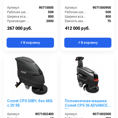
Артикул:
90710005
Артикул:
9071000900
Рабочая ширина щеток (мм):
500
Рабочая ширина щеток (мм):
500
Ширина всасывающей балки (мм):
800
Ширина всасывающей балки (мм):
800
Производительность по площади (м2/ч):
2000
Ёмкость аккумуляторов (Ач):
75
Потребляемая мощность (Вт):
800
Бак для грязной воды (л):
50
267 000 руб.
412 000 руб.
⚡ В корзину
⚡ В корзину
Comet CPS 50BY; без АКБ
Поломоечная машина
с ЗУ RE
Comet CPS 36 ADVANCE
BY, аккумуляторная
Артикул:
9071002400
Артикул:
9071002000