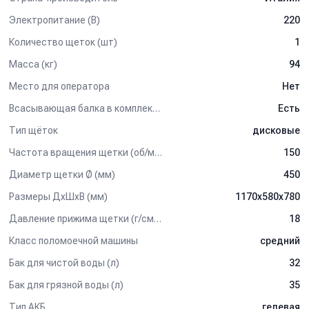
Электропитание (В)
220
Количество щеток (шт)
1
Масса (кг)
94
Место для оператора
Нет
Всасывающая балка в комплектации
Есть
Тип щёток
дисковые
Частота вращения щетки (об/мин)
150
Диаметр щетки Ø (мм)
450
Размеры ДхШхВ (мм)
1170x580x780
Давление прижима щетки (г/см2)
18
Класс поломоечной машины
средний
Бак для чистой воды (л)
32
Бак для грязной воды (л)
35
Тип АКБ
гелевая