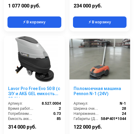
Бак для грязной воды (л):
125
Бак для грязной воды (л):
50
1 077 000 руб.
234 000 руб.
⚡ В корзину
⚡ В корзину
Lavor Pro Free Evo 50 B (с
Поломоечная машина
З/У и АКБ GEL емкостью
Pennon N-1 (24V)
80 Ah)
Артикул:
8.527.0004
Артикул:
N-1
Время работы (ч):
2
Ширина очистки (см):
28
Потребляемая мощность (кВт):
0.73
Напряжение (В):
24
Ёмкость аккумуляторов (Ач):
85
Габариты (ДхШхВ):
584*401*1044
Бак для грязной воды (л):
50
Бак для чистой воды (л):
6
314 000 руб.
122 000 руб.