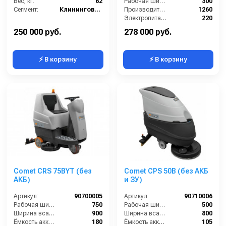
Вес, кг:
62
Рабочая ширина щеток (мм):
300
Сегмент:
Клининговое оборудование
Производительность по площади (м2/ч):
1260
Электропитание (В):
220
Масса (кг):
46
250 000 руб.
278 000 руб.
⚡ В корзину
⚡ В корзину
Comet CRS 75BYT (без
Comet CPS 50B (без АКБ
АКБ)
и ЗУ)
Артикул:
90700005
Артикул:
90710006
Рабочая ширина щеток (мм):
750
Рабочая ширина щеток (мм):
500
Ширина всасывающей балки (мм):
900
Ширина всасывающей балки (мм):
800
Ёмкость аккумуляторов (Ач):
180
Ёмкость аккумуляторов (Ач):
105