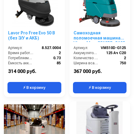
Lavor Pro Free Evo 50 B
Самоходная
(без З/У и АКБ)
поломоечная машина
VinnerMyer S510BD-G125
Артикул:
8.527.0004
Артикул:
VM510D-G125
Время работы (ч):
2
Аккумулятор АКБ (В/А·ч):
125 Ач С20
Потребляемая мощность (кВт):
0.73
Количество аккумуляторов (шт):
2
Ёмкость аккумуляторов (Ач):
85
Ширина всасывающей балки (мм):
750
Бак для грязной воды (л):
50
Производительность по площади (м2/ч):
2200
314 000 руб.
367 000 руб.
⚡ В корзину
⚡ В корзину