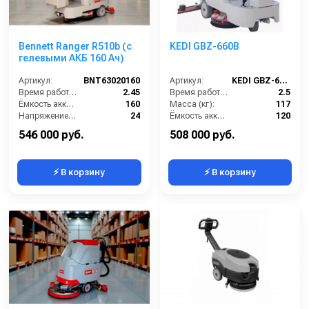
Bennett Ranger R510b (с
KEDI GBZ-660B
гелевыми АКБ 160 Ач)
Артикул:
BNT63020160
Артикул:
KEDI GBZ-660B
Время работы (ч):
2.45
Время работы (ч):
2.5
Ёмкость аккумулятора (Ач):
160
Масса (кг):
117
Напряжение (В):
24
Ёмкость аккумуляторов (Ач):
120
Производительность по площади (м2/ч):
3060
Бак для грязной воды (л):
85
546 000 руб.
508 000 руб.
⚡ В корзину
⚡ В корзину