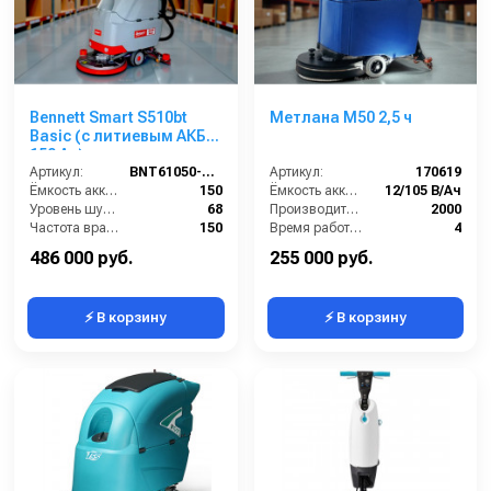
Bennett Smart S510bt
Метлана M50 2,5 ч
Basic (с литиевым АКБ
150 Ач)
Артикул:
BNT61050-150li
Артикул:
170619
Ёмкость аккумуляторов (Ач):
150
Ёмкость аккумуляторов (Ач):
12/105 В/Ач
Уровень шума (дБ):
68
Производительность по площади (м2/ч):
2000
Частота вращения щетки (об/мин):
150
Время работы от аккумуляторов (ч):
4
Масса (кг):
160
Частота вращения щетки (об/мин):
140
486 000 руб.
255 000 руб.
⚡ В корзину
⚡ В корзину