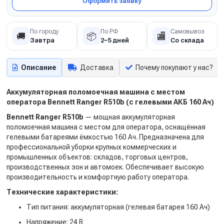
Оформить заявку
По городу
По РФ
Самовывоз
🚚
📦
🏬
Завтра
2–5 дней
Со склада
Описание
Доставка
Почему покупают у нас?
Аккумуляторная поломоечная машина с местом
оператора Bennett Ranger R510b (с гелевыми АКБ 160 Ач)
Bennett Ranger R510b
— мощная аккумуляторная
поломоечная машина с местом для оператора, оснащённая
гелевыми батареями ёмкостью 160 Ач. Предназначена для
профессиональной уборки крупных коммерческих и
промышленных объектов: складов, торговых центров,
производственных зон и автомоек. Обеспечивает высокую
производительность и комфортную работу оператора.
Технические характеристики:
Тип питания: аккумуляторная (гелевая батарея 160 Ач)
Напряжение: 24 В