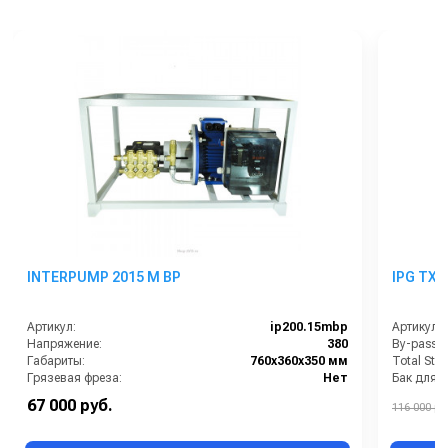
INTERPUMP 2015 M BP
IPG TX 
Артикул:
ip200.15mbp
Артикул:
Напряжение:
380
By-pass:
Габариты:
760х360х350 мм
Total Stop
Грязевая фреза:
Нет
Бак для 
Давление:
250
Бренд:
67 000 руб.
116 000 ру
Защита от включения без воды:
Нет
Вид масл