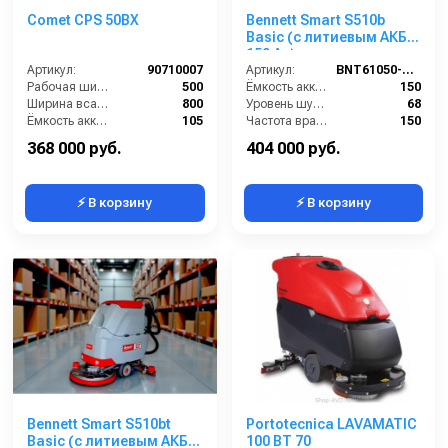
Comet CPS 50BX
Bennett Smart S510b
Basic (с литиевым АКБ
150 Ач)
Артикул:
90710007
Артикул:
BNT61050-150
Рабочая ширина щеток (мм):
500
Ёмкость аккумуляторов (Ач):
150
Ширина всасывающей балки (мм):
800
Уровень шума (дБ):
68
Ёмкость аккумуляторов (Ач):
105
Частота вращения щетки (об/мин):
150
Бак для грязной воды (л):
50
Масса (кг):
160
368 000 руб.
404 000 руб.
⚡ В корзину
⚡ В корзину
Bennett Smart S510bt
Portotecnica LAVAMATIC
Basic (с литиевым АКБ
100 BT 70