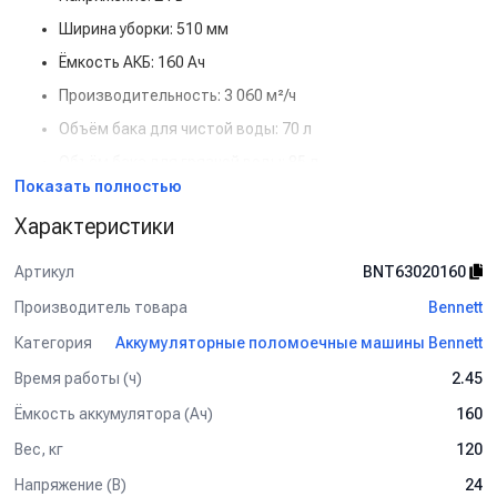
Ширина уборки: 510 мм
Ёмкость АКБ: 160 Ач
Производительность: 3 060 м²/ч
Объём бака для чистой воды: 70 л
Объём бака для грязной воды: 85 л
Показать полностью
Особенности и преимущества:
Характеристики
Место для оператора: удобство и снижение усталости
при уборке больших площадей
Артикул
BNT63020160
Гелевые АКБ: надёжность и долговечность при
интенсивной эксплуатации
Производитель товара
Bennett
Высокая производительность: быстро очищает большие
Категория
Аккумуляторные поломоечные машины Bennett
площади
Время работы (ч)
2.45
Полная автономность: минимум перерывов на
Ёмкость аккумулятора (Ач)
160
подзарядку
Вес, кг
120
Простое управление и надёжная конструкция
Для детальной консультации и подбора оборудования
Напряжение (В)
24