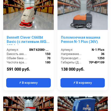
Bennett Clever C660bt
Поломоечная машина
Basic (с литиевым АКБ
Pennon N-1 Plus (36V)
150 Ач)
Артикул:
BNT62080-150li
Артикул:
N-1 Plus
Ёмкость аккумуляторов (Ач):
150
Напряжение (В):
36
Объём бака для грязной воды (л):
70
Производительность по площади (м2/ч):
1250
Частота вращения щетки (об/мин):
180
Габариты (ДхШхВ):
70*45*109
Масса (кг):
170
Диаметр щетки Ø (мм):
360
591 000 руб.
138 000 руб.
⚡ В корзину
⚡ В корзину