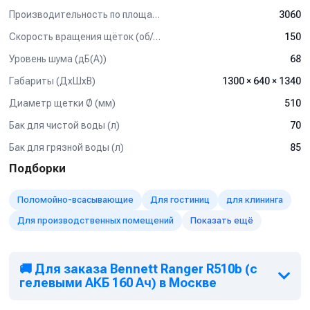
обращайтесь к нашим менеджерам.
Производительность по площади (м2/ч)
3060
Скорость вращения щёток (об/мин)
150
Уровень шума (дБ(А))
68
Габариты (ДхШхВ)
1300 × 640 × 1340
Диаметр щетки Ø (мм)
510
Бак для чистой воды (л)
70
Бак для грязной воды (л)
85
Подборки
Поломойно-всасывающие
Для гостиниц
для клининга
Для производственных помещений
Показать ещё
🚚 Для заказа Bennett Ranger R510b (с
гелевыми АКБ 160 Ач) в Москве