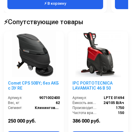
⚡ В корзину
⚡Сопутствующие товары
Comet CPS 50BY; без АКБ
IPC PORTOTECNICA
с ЗУ RE
LAVAMATIC 46 B 50
Артикул:
9071002400
Артикул:
LPTE 01694
Вес, кг:
62
Ёмкость аккумуляторов (Ач):
24/105 В/Ач
Сегмент:
Клининговое оборудование
Производительность по площади (м2/ч):
1750
Частота вращения щетки (об/мин):
150
Время работы от аккумуляторов (ч):
3
250 000 руб.
386 000 руб.