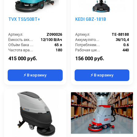
TVX T55/50BT+
KEDI GBZ-181B
Артикул:
Z090026
Артикул:
TE-88188
Ёмкость аккумуляторов (Ач):
12/100 В/Ач
Аккумулятор АКБ (В/А·ч):
36/10,4
Объём бака для грязной воды (л):
65 л
Потребляемая мощность (кВт):
0.6
Частота вращения щетки (об/мин):
180
Рабочая ширина щеток (мм):
440
Масса (кг):
185
Ширина всасывающей балки (мм):
480
415 000 руб.
156 000 руб.
⚡ В корзину
⚡ В корзину