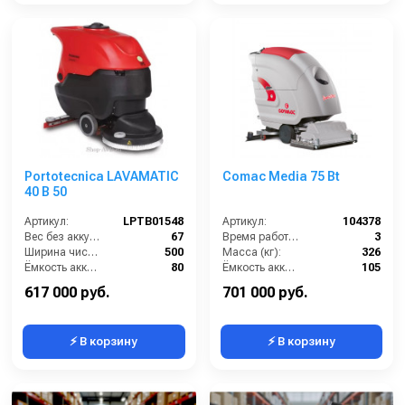
Portotecnica LAVAMATIC
Comac Media 75 Bt
40 B 50
Артикул:
LPTB01548
Артикул:
104378
Вес без аккумуляторов (кг):
67
Время работы (ч):
3
Ширина чистки щёток (мм):
500
Масса (кг):
326
Ёмкость аккумуляторов (Ач):
80
Ёмкость аккумуляторов (Ач):
105
Давление прижима щетки (г/см2):
22
Бак для грязной воды (л):
95
617 000 руб.
701 000 руб.
⚡ В корзину
⚡ В корзину