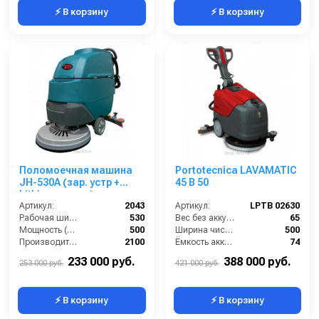
⚡ В корзину
⚡ В корзину
Поломоечная машина
Portotecnica LAVAMATIC
JH-530A (зар. устр +
45 B 50
Lithium аккум.)
Артикул:
2043
Артикул:
LPTB 02630
Рабочая ширина (мм):
530
Вес без аккумуляторов (кг):
65
Мощность (Вт):
500
Ширина чистки щёток (мм):
500
Производительность по площади (м2/ч):
2100
Ёмкость аккумуляторов (Ач):
74
Масса (кг):
225
Габариты (ДхШхВ):
821x576x1220
233 000 руб.
388 000 руб.
253 000 руб.
421 000 руб.
⚡ В корзину
⚡ В корзину