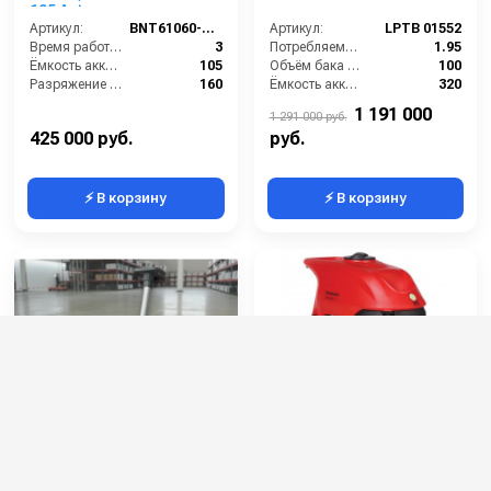
105 Ач)
Артикул:
BNT61060-105
Артикул:
LPTB 01552
Время работы (ч):
3
Потребляемая мощность (кВт):
1.95
Ёмкость аккумулятора (Ач):
105
Объём бака для чистой воды (л):
100
Разряжение (мБар):
160
Ёмкость аккумуляторов (Ач):
320
Мощность вакуумного мотора (Вт):
550
Габариты (ДхШхВ):
1596x744x1075
1 191 000
1 291 000 руб.
425 000 руб.
руб.
⚡ В корзину
⚡ В корзину
Поломоечная машина
Portotecnica LAVAMATIC
Pennon N-1 (24V)
70 BT 55