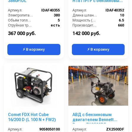
3860P/DL
H1811Pi P с бензиновым
двигателем
Артикул:
IDAF40355
Артикул:
IDAF40352
Электропитание (В):
380
Длина шланга ВД (м):
10
Объём топливного бака (л):
5
Мощность (л/с):
6.5
Струйная трубка (копьё):
есть
Производительность (л/ч):
660
Уровень шума (дБ):
86
Мощность (кВт/лс):
4.8 / 6.5
367 000 руб.
142 000 руб.
⚡ В корзину
⚡ В корзину
Comet FDX Hot Cube
АВД с бензиновым
16/200 D (L 100 N + FW2)
двигателем Bennett
Power ZX2500DF
Артикул:
9058050100
(электрический
Артикул:
ZX2500DF