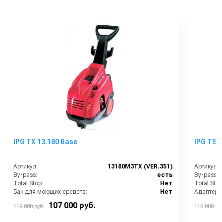
IPG TX 13.180 Base
IPG TSX
Артикул:
13180M3TX (VER.351)
Артикул:
By-pass:
есть
By-pass:
Total Stop:
Нет
Total Stop
Бак для моющих средств:
Нет
Бренд:
IPG
Бак для 
107 000 руб.
116 000 руб.
116 000 ру
Вид масла для насоса:
SAE 15W40
Бренд: