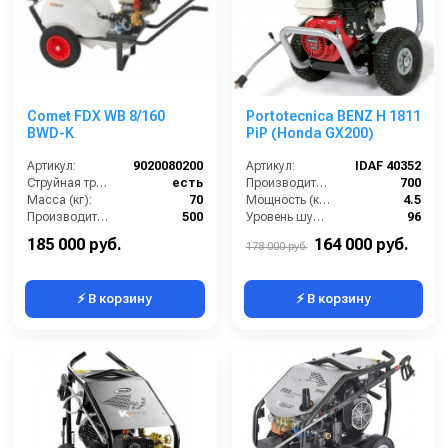
Comet FDX WB 8/160
Portotecnica BENZ H 1811
BWD-K
PiP (Honda GX200)
Артикул:
9020080200
Артикул:
IDAF 40352
Струйная трубка (копьё):
есть
Производительность (л/ч):
700
Масса (кг):
70
Мощность (кВт):
4.5
Производительность (л/ч):
500
Уровень шума (дБ):
96
Объём бойлера (л):
120
Объем масла для насоса (л):
0.3
185 000 руб.
164 000 руб.
178 000 руб.
⚡ В корзину
⚡ В корзину