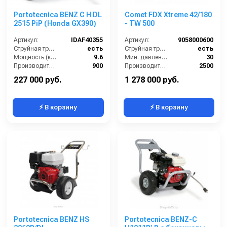
Portotecnica BENZ C H DL
Comet FDX Xtreme 42/180
2515 PiP (Honda GX390)
- TW 500
Артикул:
IDAF40355
Артикул:
9058000600
Струйная трубка (копьё):
есть
Струйная трубка (копьё):
есть
Мощность (кВт):
9.6
Мин. давление (бар):
30
Производительность (л/ч):
900
Производительность (л/ч):
2500
Уровень шума (дБ):
86
Рабочее давление (бар):
180
227 000 руб.
1 278 000 руб.
⚡ В корзину
⚡ В корзину
Portotecnica BENZ HS
Portotecnica BENZ-C