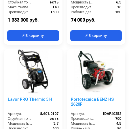
Струйная трубка (копьё):
есть
стартер)
Мощность (л/с):
6.5
Макс. температура горячей воды (°C):
140
Производительность (л/мин):
16
Производительность (л/ч):
1300
Рабочее давление (бар):
150
Мощность двигателя (лс):
11
Обороты двигателя (об/мин):
3400
1 333 000 руб.
74 000 руб.
⚡ В корзину
⚡ В корзину
Lavor PRO Thermic 5 H
Portotecnica BENZ HS
2620P
Артикул:
8.601.0107
Артикул:
IDAF40352
Струйная трубка (копьё):
есть
Производительность (л/ч):
700
Мощность (кВт):
3.7
Мощность (кВт):
4.5
Производительность (л/ч):
600
Уровень шума (дБ):
96