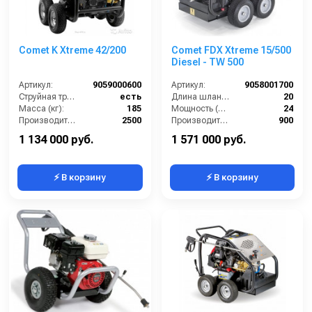
Comet K Xtreme 42/200
Comet FDX Xtreme 15/500
Diesel - TW 500
Артикул:
9059000600
Артикул:
9058001700
Струйная трубка (копьё):
есть
Длина шланга ВД (м):
20
Масса (кг):
185
Мощность (л/с):
24
Производительность (л/ч):
2500
Производительность (л/ч):
900
Рабочее давление (бар):
200
Рабочее давление (бар):
500
1 134 000 руб.
1 571 000 руб.
⚡ В корзину
⚡ В корзину