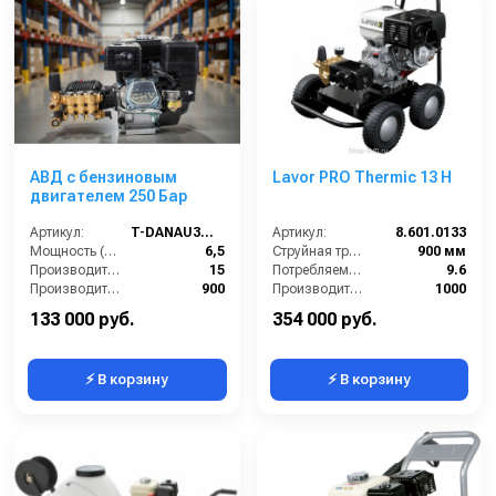
АВД с бензиновым
Lavor PRO Thermic 13 H
двигателем 250 Бар
Артикул:
T-DANAU3WZ-1509A
Артикул:
8.601.0133
Мощность (л/с):
6,5
Струйная трубка (копьё):
900 мм
Производительность (л/мин):
15
Потребляемая мощность (Вт):
9.6
Производительность (л/ч):
900
Производительность (л/ч):
1000
Напряжение (В):
380
Уровень шума (дБ):
87
133 000 руб.
354 000 руб.
⚡ В корзину
⚡ В корзину