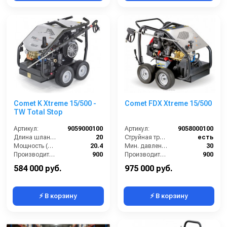
Comet K Xtreme 15/500 -
Comet FDX Xtreme 15/500
TW Total Stop
Артикул:
9059000100
Артикул:
9058000100
Длина шланга ВД (м):
20
Струйная трубка (копьё):
есть
Мощность (л/с):
20.4
Мин. давление (бар):
30
Производительность (л/ч):
900
Производительность (л/ч):
900
Рабочее давление (бар):
500
Мощность двигателя (лс):
24
584 000 руб.
975 000 руб.
⚡ В корзину
⚡ В корзину