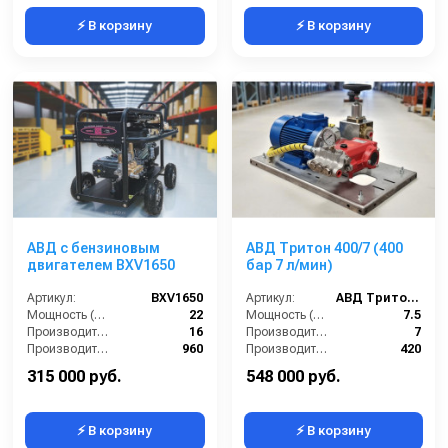
⚡ В корзину
⚡ В корзину
АВД с бензиновым
АВД Тритон 400/7 (400
двигателем BXV1650
бар 7 л/мин)
Артикул:
BXV1650
Артикул:
АВД Тритон 400/7
Мощность (л/с):
22
Мощность (л/с):
7.5
Производительность (л/мин):
16
Производительность (л/мин):
7
Производительность (л/ч):
960
Производительность (л/ч):
420
Рабочее давление (бар):
500
Скорость вращения (об/мин):
1450
315 000 руб.
548 000 руб.
⚡ В корзину
⚡ В корзину