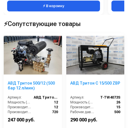
⚡ В корзину
⚡Сопутствующие товары
АВД Тритон 500/12 (500
АВД Тритон C 15/500 ZBP
бар 12 л/мин)
Артикул:
АВД Тритон 500/12 (500 бар 12 л/мин)
Артикул:
T-TW4073S
Мощность (л/с):
12
Мощность (л/с):
26
Производительность (л/мин):
12
Производительность (л/мин):
15
Производительность (л/ч):
720
Рабочее давление (бар):
500
Рабочее давление (бар):
500
Страна-производитель:
Россия
247 000 руб.
290 000 руб.