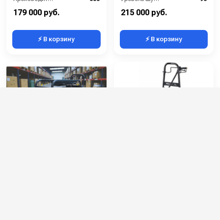
Уровень шума (дБ):
96
Объем масла для насоса (л):
0.3
179 000 руб.
215 000 руб.
⚡ В корзину
⚡ В корзину
АВД с бензиновым
Comet FDX 10/150
двигателем BXV2235
Артикул:
BXV2235
Артикул:
9020009300
Мощность (л/с):
22
Производительность (л/ч):
500
Производительность (л/мин):
22
Потребляемая мощность (Вт):
4.5
Производительность (л/ч):
1320
Мощность (л/с):
5.4
Рабочее давление (бар):
350
Мощность двигателя (лс):
5
283 000 руб.
108 000 руб.