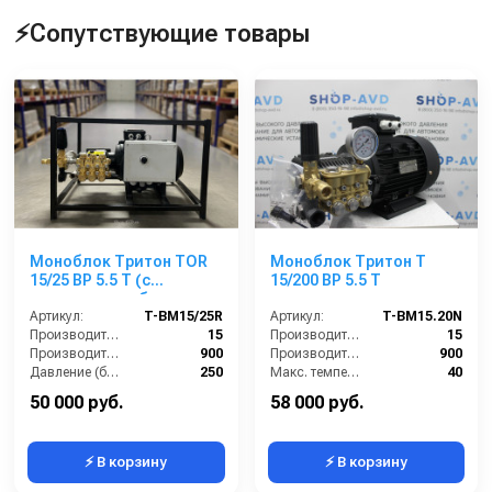
⚡Сопутствующие товары
Моноблок Тритон TOR
Моноблок Тритон T
15/25 ВР 5.5 T (с
15/200 BP 5.5 T
манометром, без
электрики)
Артикул:
T-BM15/25R
Артикул:
T-BM15.20N
Производительность (л/мин):
15
Производительность (л/мин):
15
Производительность (л/ч):
900
Производительность (л/ч):
900
Давление (бар):
250
Макс. температура воды на входе (°C):
40
Напряжение (В):
380
Обороты двигателя (об/мин):
1450
50 000 руб.
58 000 руб.
⚡ В корзину
⚡ В корзину