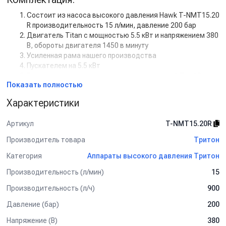
Состоит из насоса высокого давления Hawk T-NMT15.20
R производительность 15 л/мин, давление 200 бар
Двигатель Titan с мощностью 5.5 кВт и напряжением 380
В, обороты двигателя 1450 в минуту
Усиленная рама нашего производства
Пускателем на 5.5 кВт
Регулятором высокого давления с системой Total Stop
Показать полностью
Дополнительная комплектация:
Характеристики
Манометр
Задержка выключения двигателя с таймером (от 5 сек
Артикул
T-NMT15.20R
до 50 сек)
Кнопкой на 12В для установки на стену.
Производитель товара
Тритон
Рама настенная
Категория
Аппараты высокого давления Тритон
Рама на колесах
Барабан для шланга от 10 м до 50 м
Производительность (л/мин)
15
Пенокомплект
Шланг высокого давления от 1 м до 50 м
Производительность (л/ч)
900
Турбофреза
Давление (бар)
200
Система пескоструй
Напряжение (В)
380
Спектр применения: