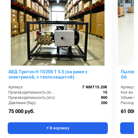
АВД Тритон H 15/200 T 5.5 (на раме с
Пылевод
электрикой, с теплозащитой)
GA
Артикул:
T-NMT15.20R
Артикул:
Производительность (л/мин):
15
Кол-во ту
Производительность (л/ч):
900
Объем бак
Давление (бар):
200
Расход во
Напряжение (В):
380
Материал
75 000 руб.
61 000 
Страна-производитель:
Россия
Мощность
⚡ В корзину