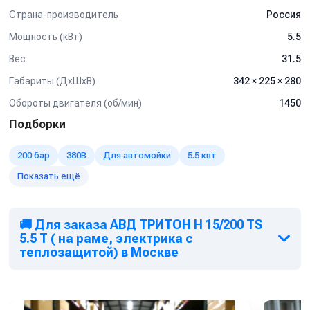
Страна-производитель
Россия
Используется на профессиональных автомойках, как
легкого типа так и грузового.
Мощность (кВт)
5.5
Мойка любых поверхностей, в т.ч. подготовка
Вес
31.5
поверхностей к нанесению покрытий без использования
абразива
Габариты (ДхШхВ)
342 × 225 × 280
Мойка котлов, теплообменников, испарителей и другого
Обороты двигателя (об/мин)
1450
оборудования от отложений и накипи
Подборки
Мойка полов и открытых площадок
Подготовка конструкций к антикоррозионным работам,
200 бар
380В
Для автомойки
5.5 квт
удаления штукатурки, краски
Очистка и дезинфекция полов, поверхностей и
Показать ещё
оборудования на
предприятиях пищевой промышленности и многое
другое
🚚 Для заказа АВД ТРИТОН H 15/200 TS
5.5 T ( на раме, электрика с
теплозащитой) в Москве