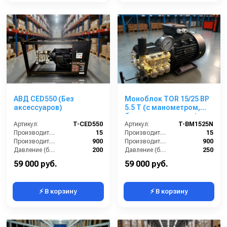
АВД CED550 (Без
Моноблок TOR 15/25 BP
аксессуаров)
5.5 T (с манометром,
без кнопки запуска)
Артикул:
T-CED550
Артикул:
T-BM1525N
Производительность (л/мин):
15
Производительность (л/мин):
15
Производительность (л/ч):
900
Производительность (л/ч):
900
Давление (бар):
200
Давление (бар):
250
Напряжение (В):
380
Напряжение (В):
380
59 000 руб.
59 000 руб.
⚡ В корзину
⚡ В корзину