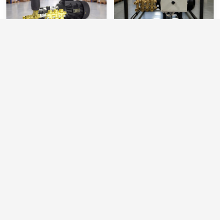
Моноблок TOR 15/20 TS
АВД Тритон M 15/250 TS
5.5 T
7.0 ( на раме)
Артикул:
T-MOHP1520R
Артикул:
M 15/250 TS 7.0
Макс. температура воды (°C):
45
Производительность (л/мин):
15
Мин. давление (бар):
30
Производительность (л/ч):
900
Производительность (л/мин):
15
Давление (бар):
250
Производительность (л/ч):
900
Мощность (л.с.):
9.74
78 000 руб.
95 000 руб.
⚡ В корзину
⚡ В корзину