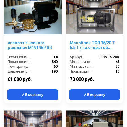
Аппарат высокого
Моноблок TOR 15/20 T
давления M1914BP RR
5.5 T ( на открытой
раме)
Производительность (л/мин):
14
Артикул:
T-BM15.20N
Производительность (л/ч):
840
Макс. температура воды (°C):
45
Температура (°C):
60
Мин. давление (бар):
30
Давление (бар):
190
Производительность (л/мин):
15
Производительность (л/ч):
900
61 000 руб.
70 000 руб.
⚡ В корзину
⚡ В корзину