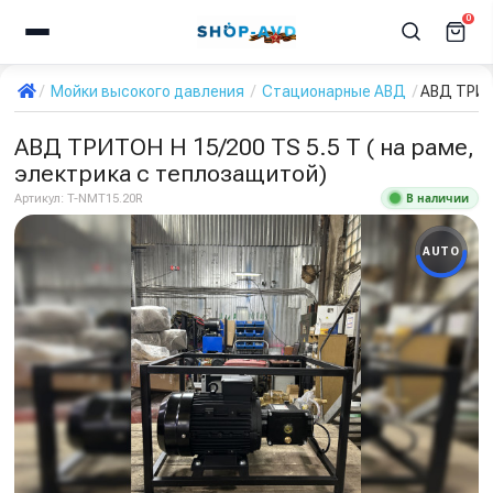
0
Мойки высокого давления
Стационарные АВД
АВД ТРИТО
АВД ТРИТОН H 15/200 TS 5.5 T ( на раме,
электрика с теплозащитой)
В наличии
Артикул:
T-NMT15.20R
AUTO