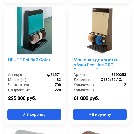
HEUTE Polifix 3 Color
Машинка для чистки
обуви Eco Line ЭКО
Стандарт Плюс
Артикул:
my.26571
Артикул:
7890353
Масса (кг):
33
Диаметр и ширина щёток (мм):
Ø130х70 / Ø170х70
Частота вращения щетки (об/мин):
700
Количество щёток полировки (шт):
2
Напряжение:
220
Количество щёток предварительной очистки (шт):
1
Габариты:
560х310х850 мм
Мощность (Вт):
90
225 000 руб.
61 000 руб.
⚡ В корзину
⚡ В корзину