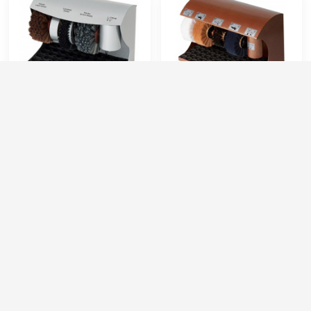
Машинка для чистки
Машинка для чистки
обуви Eco Line ЭКО
обуви Eco Line ЭКО
Полирол
Лидер
Артикул:
7893476
Артикул:
7892487
Напряжение (В):
220
Диаметр и ширина щёток (мм):
Ø130х70 / Ø170х70
Бак для химии:
0,3 л
Количество щёток полировки (шт):
3
Производитель:
Eco Line
Количество щёток предварительной очистки (шт):
1
Цвет:
серый
Мощность (Вт):
90
39 000 руб.
63 000 руб.
⚡ В корзину
⚡ В корзину