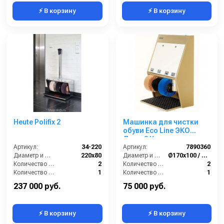
⚡ В корзину
⚡ В корзину
Обратите внимание:
*
Цена указана
без учета НДС
для продажи физическим
лицам. Для юридических лиц цена на данную товарную
позицию будет выше на сумму НДС (20%).
Heute Polifix 2
Машинка для чистки
обуви Eco Line ЭКО
Люкс 3 Крем
Артикул:
34-220
Артикул:
7890360
Диаметр и ширина щёток (мм):
220х80
Диаметр и ширина щёток (мм):
Ø170х100 / Ø210х100
Количество щёток полировки (шт):
2
Количество щёток полировки (шт):
2
Количество щёток предварительной очистки (шт):
1
Количество щёток предварительной очистки (шт):
1
Мощность (Вт):
150
Мощность (Вт):
180
237 000 руб.
75 000 руб.
⚡ В корзину
⚡ В корзину