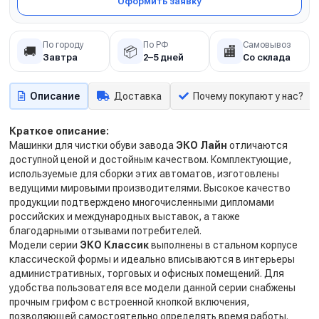
Оформить заявку
По городу
По РФ
Самовывоз
🚚
📦
🏬
Завтра
2–5 дней
Со склада
Описание
Доставка
Почему покупают у нас?
Краткое описание:
Машинки для чистки обуви завода
ЭКО Лайн
отличаются
доступной ценой и достойным качеством. Комплектующие,
используемые для сборки этих автоматов, изготовлены
ведущими мировыми производителями. Высокое качество
продукции подтверждено многочисленными дипломами
российских и международных выставок, а также
благодарными отзывами потребителей.
Модели серии
ЭКО Классик
выполнены в стальном корпусе
классической формы и идеально вписываются в интерьеры
административных, торговых и офисных помещений. Для
удобства пользователя все модели данной серии снабжены
прочным грифом с встроенной кнопкой включения,
позволяющей самостоятельно определять время работы.