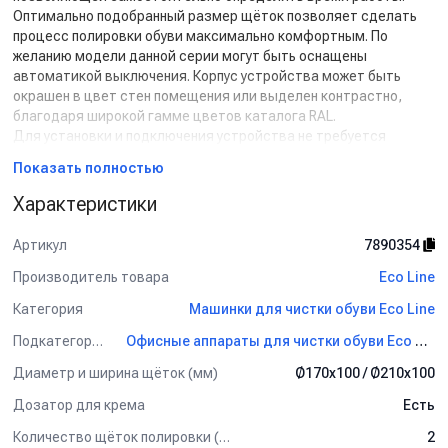
Оптимально подобранный размер щёток позволяет сделать
процесс полировки обуви максимально комфортным. По
желанию модели данной серии могут быть оснащены
автоматикой выключения. Корпус устройства может быть
окрашен в цвет стен помещения или выделен контрастно,
благодаря широкой гамме цветов каталога RAL.
Для установки и подключения устройства не требуется
специально подготовленного места, необходимо лишь наличие
Показать полностью
розетки питания напряжением 220 Вольт.
Автоматическое устройство чистки обуви соответствует
Характеристики
всем требованиям, обеспечивающим безопасность
потребителя согласно ГОСТ Р МЭК 335-1-94; ГОСТ Р
Артикул
7890354
51318.14.1-99. Сертификат соответствия № РОСС
RU.ME03.BO5854 выдан на основании протоколов испытаний
Производитель товара
Eco Line
№2001-331СЭ-425 от 30.10.2001, рег. №
Категория
Машинки для чистки обуви Eco Line
РОСС.RU.0001.21ME01, рег. № РОСС.RU.0001.21MЭ18. Класс по
электробезопасности - 1, степень защиты - IP 20.
Подкатегория
Офисные аппараты для чистки обуви Eco Line
В щетках
ECO LINE
используется специально подобранный
Диаметр и ширина щёток (мм)
Ø170х100 / Ø210х100
состав натуральных и синтетических волокон, и даже при
частом использовании они не повреждают верхний, глянцевый
Дозатор для крема
Есть
слой кожи. Ресурс службы щеток составляет 7-10 лет
(зависит от интенсивности использования и человекопотока).
Количество щёток полировки (шт)
2