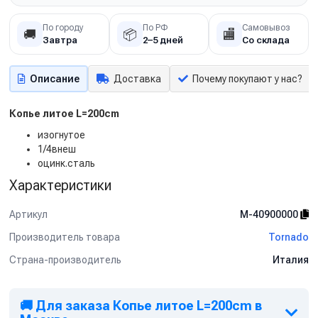
По городу
По РФ
Самовывоз
🚚
📦
🏬
Завтра
2–5 дней
Со склада
Описание
Доставка
Почему покупают у нас?
Копье литое L=200cm
изогнутое
1/4внеш
оцинк.сталь
Характеристики
Артикул
M-40900000
Производитель товара
Tornado
Страна-производитель
Италия
🚚 Для заказа Копье литое L=200cm в