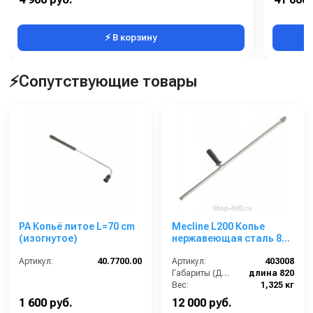
Галогено
⚡ В корзину
⚡Сопутствующие товары
PA Копьё литое L=70 cm
Mecline L200 Копье
(изогнутое)
нержавеющая сталь 820
мм
Артикул:
40.7700.00
Артикул:
403008
Габариты (ДхШхВ):
длина 820
Вес:
1,325 кг
1 600 руб.
12 000 руб.