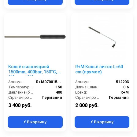
Копьё с изоляцией
R+M Копьё литое L=60
1500mm, 400bar, 150°C,
cm (прямое)
1/4внеш-1/4внеш,
нерж.сталь
Артикул:
R+M070015009
Артикул:
512203
Температура (°C):
150
Длина шланга ВД (м):
0.6
Давление (бар):
400
Бренд:
R+M
Страна-производитель:
Германия
Страна-производитель:
Германия
3 400 руб.
2 000 руб.
⚡ В корзину
⚡ В корзину