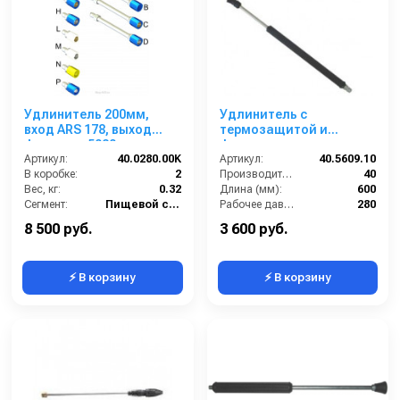
Удлинитель 200мм,
Удлинитель с
вход ARS 178, выход
термозащитой и
форсунка 5020, нерж.
форсункодержателем
сталь для пены
Артикул:
40.0280.00K
600 мм; вход ниппель
Артикул:
40.5609.10
В коробке:
2
ARS 350; выход 1/4г
Производительность (л/мин):
40
Вес, кг:
0.32
(нерж).
Длина (мм):
600
Сегмент:
Пищевой сегмент
Рабочее давление (бар):
280
Вход:
БРС (мама)
8 500 руб.
3 600 руб.
⚡ В корзину
⚡ В корзину