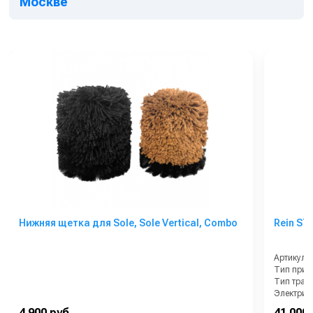
Москве
Нижняя щетка для Sole, Sole Vertical, Combo
Rein ST
Артикул:
Тип прив
Тип тран
Электрич
Блокиров
4 900 руб.
41 000 