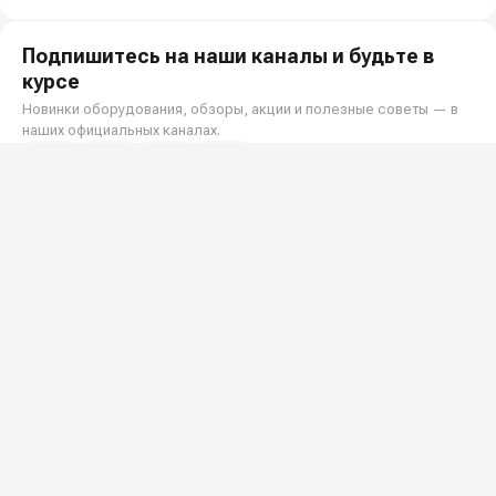
Подпишитесь на наши каналы и будьте в
курсе
Новинки оборудования, обзоры, акции и полезные советы — в
наших официальных каналах.
Всё для клининга и автомоек: установки высокого давления и уборочная
техника под ключ.
О КОМПАНИИ
О компании
Реквизиты ООО «Шоп АВД»
ПОКУПАТЕЛЯМ