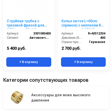
Струйная трубка с
Копье литое L=60cm
грязевой фрезой для
(прямое) с ниппелем KW
KSM, вход 22х1,5 ш,
и форсункой 25045,
выход фреза
Артикул:
3301080400
400bar
Артикул:
R+M512204
Сегмент:
Автомоечный сегмент
Давление (бар):
400
Страна-производитель:
Германия
5 400 руб.
2 700 руб.
⚡ В корзину
⚡ В корзину
Категории сопутствующих товаров
Аксессуары для моек высокого
давления