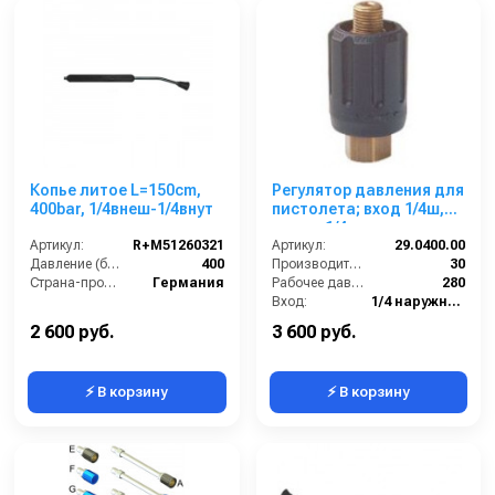
Копье литое L=150cm,
Регулятор давления для
400bar, 1/4внеш-1/4внут
пистолета; вход 1/4ш,
выход 1/4г
Артикул:
R+M51260321
Артикул:
29.0400.00
Давление (бар):
400
Производительность (л/мин):
30
Страна-производитель:
Германия
Рабочее давление (бар):
280
Вход:
1/4 наружняя резьба
Выход:
1/4 внутренняя резьба
2 600 руб.
3 600 руб.
⚡ В корзину
⚡ В корзину