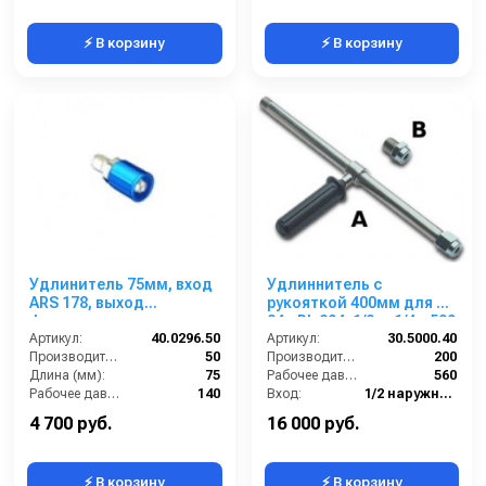
⚡ В корзину
⚡ В корзину
Удлинитель 75мм, вход
Удлиннитель с
ARS 178, выход
рукояткой 400мм для RL
форсунка, нерж. сталь,
84 - RL 204; 1/2ш-1/4г. 500
цвет синий форсунка
Артикул:
40.0296.50
бар
Артикул:
30.5000.40
2540 для смыва
Производительность (л/мин):
50
Производительность (л/мин):
200
Длина (мм):
75
Рабочее давление (бар):
560
Рабочее давление (бар):
140
Вход:
1/2 наружняя резьба
Вход:
БРС (папа)
Выход:
1/4 внутренняя резьба
4 700 руб.
16 000 руб.
⚡ В корзину
⚡ В корзину