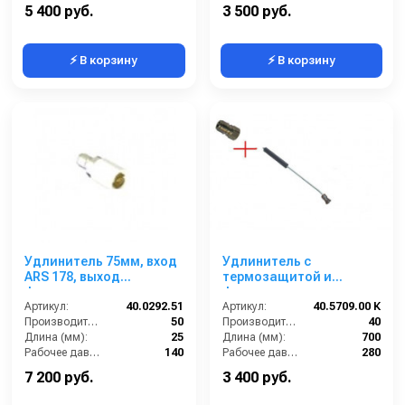
Вход:
1/4 наружняя резьба
Выход:
Форсунка
5 400 руб.
3 500 руб.
⚡ В корзину
⚡ В корзину
Удлинитель 75мм, вход
Удлинитель с
ARS 178, выход
термозащитой и
форсунка, нерж. сталь,
форсункодержателем
цвет белый для пены
Артикул:
40.0292.51
700 мм; вход ниппель
Артикул:
40.5709.00 К
Производительность (л/мин):
50
ARS 350; выход 1/4г
Производительность (л/мин):
40
Длина (мм):
25
(нерж).
Длина (мм):
700
Рабочее давление (бар):
140
Рабочее давление (бар):
280
Вход:
БРС (папа)
Вход:
БРС (мама)
7 200 руб.
3 400 руб.