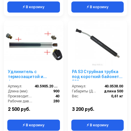
⚡ В корзину
⚡ В корзину
Удлинитель с
PA S3 Струйная трубка
термозащитой и
под короткий байонет
форсункодержателем
500 мм
Karcher 900 мм.; вход
Артикул:
40.5905.20 KPN
Артикул:
40.0538.00
22*1.5 г; выход под
Длина (мм):
900
Габариты (ДхШхВ):
длина 500
форс.
Производительность (л/мин):
40
Вес:
0,61 кг
Рабочее давление (бар):
280
Вход:
22х1,5 внутренняя резьба
2 500 руб.
3 200 руб.
⚡ В корзину
⚡ В корзину