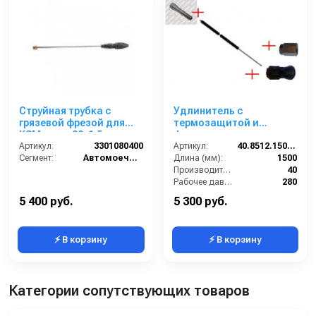
Струйная трубка с
Удлинитель с
грязевой фрезой для
термозащитой и
KSM, вход 22х1,5 ш,
форсункодержателем
выход фреза
Артикул:
3301080400
1500 мм, вход ниппель
Артикул:
40.8512.150-KW
Сегмент:
Автомоечный сегмент
ARS 25 KW; выход 1/4г.
Длина (мм):
1500
Производительность (л/мин):
40
Рабочее давление (бар):
280
Вход:
БРС (мама)
5 400 руб.
5 300 руб.
⚡ В корзину
⚡ В корзину
Категории сопутствующих товаров