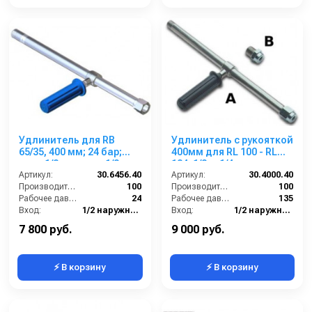
Удлинитель для RB
Удлинитель с рукояткой
65/35, 400 мм; 24 бар;
400мм для RL 100 - RL
вход 1/2ш; выход 1/2г
124; 1/2ш-1/4г.
Артикул:
30.6456.40
Артикул:
30.4000.40
Производительность (л/мин):
100
Производительность (л/мин):
100
Рабочее давление (бар):
24
Рабочее давление (бар):
135
Вход:
1/2 наружняя резьба
Вход:
1/2 наружняя резьба
Выход:
1/2 внутренняя резьба
Выход:
1/4 внутренняя резьба
7 800 руб.
9 000 руб.
⚡ В корзину
⚡ В корзину