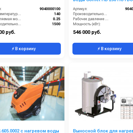
25/350 12В 50Гц
:
9040000100
Артикул:
904
Макс. температура воды на выходе (°C):
140
Производительность (л/мин):
Потребляемая мощность (кВт):
0.25
Рабочее давление (бар):
Производительность (л/ч):
1500
Мощность (кВт):
Объём топливного бака (л):
20
Вход:
00 руб.
546 000 руб.
⚡ В корзину
⚡ В корзину
.605.0002 с нагревом воды
Выносной блок для нагре