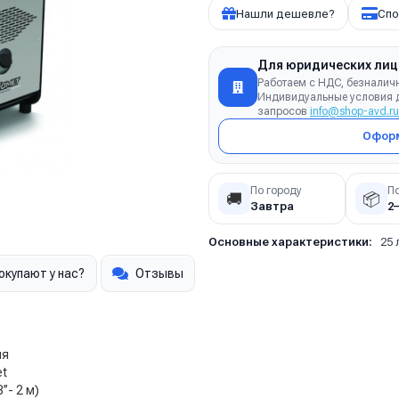
Нашли дешевле?
Спо
Для юридических лиц
Работаем с НДС, безналич
Индивидуальные условия д
запросов
info@shop-avd.ru
Оформ
По городу
П
🚚
📦
Завтра
2
Основные характеристики:
25 
окупают у нас?
Отзывы
ля
et
’- 2 м)