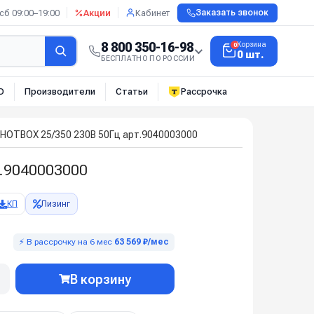
сб 09:00–19:00
Акции
Кабинет
Заказать звонок
8 800 350-16-98
Корзина
0
0 шт.
БЕСПЛАТНО ПО РОССИИ
О
Производители
Статьи
Рассрочка
 HOTBOX 25/350 230В 50Гц арт.9040003000
т.9040003000
КП
Лизинг
⚡ В рассрочку на 6 мес
63 569 ₽/мес
В корзину