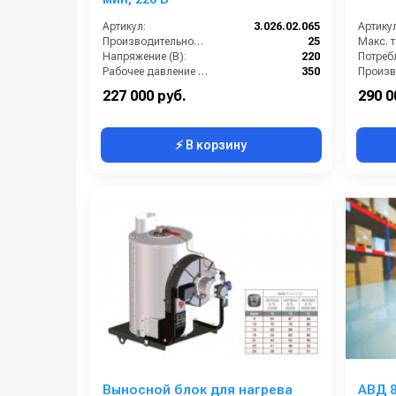
Артикул:
3.026.02.065
Артикул
Производительность (л/мин):
25
Напряжение (В):
220
Рабочее давление (бар):
350
Страна-производитель:
Италия
227 000 руб.
290 0
⚡ В корзину
Выносной блок для нагрева
АВД 8