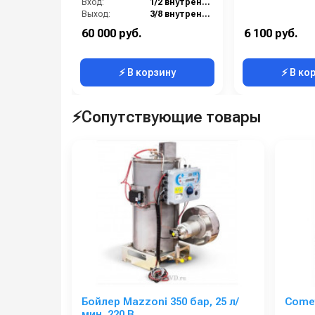
Вход:
1/2 внутренняя резьба
Выход:
3/8 внутренняя резьба
Материал:
Никелерованная латунь
60 000 руб.
6 100 руб.
Производительность (л/мин):
21
⚡ В корзину
⚡ В ко
⚡Сопутствующие товары
Бойлер Mazzoni 350 бар, 25 л/
Comet
мин, 220 В