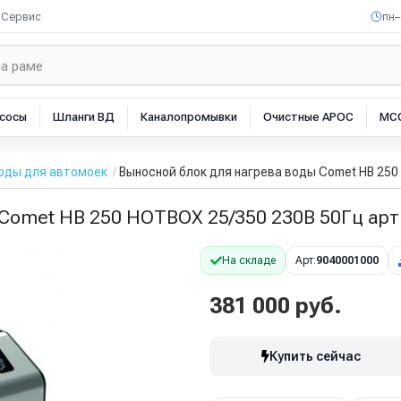
Сервис
пн–
сосы
Шланги ВД
Каналопромывки
Очистные АРОС
МС
оды для автомоек
Выносной блок для нагрева воды Comet HB 250
 Comet HB 250 HOTBOX 25/350 230В 50Гц ар
На складе
Арт:
9040001000
381 000 руб.
Купить сейчас