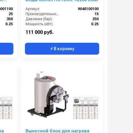
0001100
Артикул:
9040100100
25
Производительность (л/мин):
15
350
Давление (бар):
250
0.25
Мощность (кВт):
0.25
22х1,5 наружняя резьба
В коробке:
1
111 000 руб.
⚡ В корзину
ва
Выносной блок для нагрева