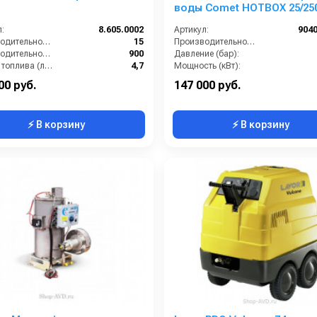
воды Comet HOTBOX 25/250
:
8.605.0002
Артикул:
904
Производительность (л/мин):
15
Производительность (л/мин):
Производительность (л/ч):
900
Давление (бар):
Расход топлива (л/ч):
4,7
Мощность (кВт):
тура (°C):
98
В коробке:
00 руб.
147 000 руб.
⚡ В корзину
⚡ В корзину