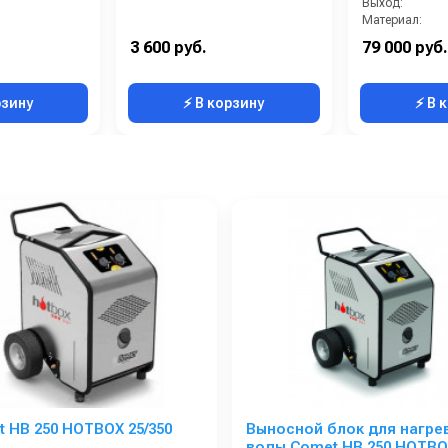
Выход:
вход 1 г.
Материал:
В коробке:
3 600 руб.
79 000 руб.
Вес, кг:
рзину
⚡ В корзину
⚡ В 
 HB 250 HOTBOX 25/350
Выносной блок для нагре
воды Comet HB 250 HOTBO