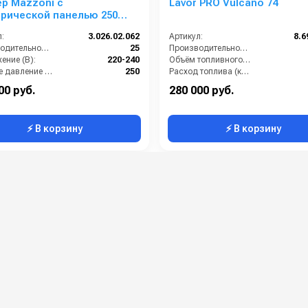
р Mazzoni с
Lavor PRO Vulcano 74
рической панелью 250
5 л/мин 220 В
:
3.026.02.062
Артикул:
8.6
Производительность (л/мин):
25
Производительность (л/ч):
ение (В):
220-240
Объём топливного бака (л):
Рабочее давление (бар):
250
Расход топлива (кг/ч):
Максимальная температура воды (°C):
120
Рабочее давление (бар):
00 руб.
280 000 руб.
⚡ В корзину
⚡ В корзину