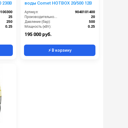
 230В
воды Comet HOTBOX 20/500 12В
0100300
Артикул:
9040101400
25
Производительность (л/мин):
20
250
Давление (бар):
500
0.25
Мощность (кВт):
0.25
1
В коробке:
1
195 000 руб.
⚡ В корзину