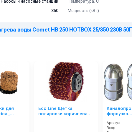
Температура, C
Насосы и насосные станции
Мощность (кВт)
350
грева воды Comet HB 250 HOTBOX 25/350 230В 50Г
ки для
Eco Line Щетка
Каналопро
ical,
полировки коричневая
форсунка
bo (2шт)
17х7
вращающая
Артикул:
стали для
Вход:
канализаци