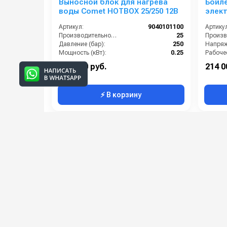
Выносной блок для нагрева
Бойле
воды Comet HOTBOX 25/250 12В
элект
бар 2
Артикул:
9040101100
Артикул
Производительность (л/мин):
25
Давление (бар):
250
Напряж
Мощность (кВт):
0.25
В коробке:
1
232 000 руб.
214 0
⚡ В корзину
Категории сопутствующих товаров
Модули нагрева воды для
автомоек