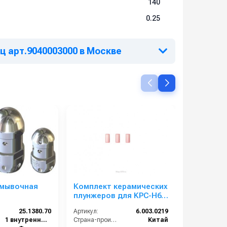
140
0.25
ц арт.9040003000 в Москве
мывочная
Комплект керамических
Размыво
плунжеров для KPC-H6
RB 65; 100
ся из нерж.
1809, KPC-H6 2515, KPC-
90град; в
25.1380.70
Артикул:
6.003.0219
Артикул:
 промывки
H9 2818 6.003.0219
поворот
1 внутренняя резьба
Страна-производитель:
Китай
Вход:
и, размер 70,
выход 1/2