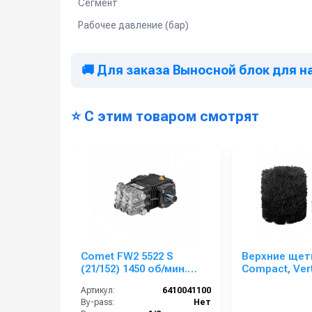
Сегмент
Рабочее давление (бар)
🚚 Для заказа Выносной блок для на
⭐ С этим товаром смотрят
Comet FW2 5522 S
Верхние щет
(21/152) 1450 об/мин.
Compact, Vert
nickel head 85°C вал
Polimax, Com
Артикул:
6410041100
24мм
By-pass:
Нет