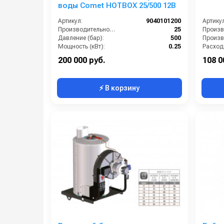
воды Comet HOTBOX 25/500 12В
Артикул:
9040101200
Артикул
Производительность (л/мин):
25
Давление (бар):
500
Мощность (кВт):
0.25
В коробке:
1
Темпера
200 000 руб.
108 0
⚡ В корзину