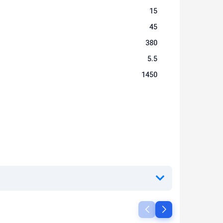
15
а
45
380
5.5
1450