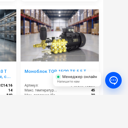
.0 T
Моноблок TOR 15/20 TS 5.5 T
, с
Менеджер онлайн
Напишите нам
RC14.16
Артикул:
T-MOHP1520R
14
Макс. температура воды (°C):
45
840
Мин. давление (бар):
30
160
Производительность (л/мин):
15
220
Производительность (л/ч):
900
78 000 руб.
⚡ В корзину