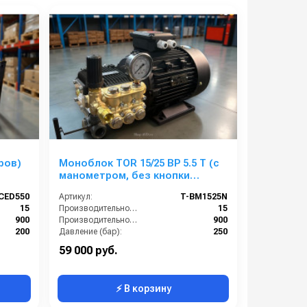
ров)
Моноблок TOR 15/25 BP 5.5 T (с
манометром, без кнопки
запуска)
CED550
Артикул:
T-BM1525N
15
Производительность (л/мин):
15
900
Производительность (л/ч):
900
200
Давление (бар):
250
380
Напряжение (В):
380
59 000 руб.
⚡ В корзину