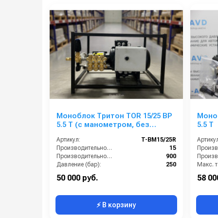
Моноблок Тритон TOR 15/25 ВР
Моноб
5.5 T (с манометром, без
5.5 T
электрики)
Артикул:
T-BM15/25R
Артикул
Производительность (л/мин):
15
Производительность (л/ч):
900
Давление (бар):
250
Напряжение (В):
380
50 000 руб.
58 00
⚡ В корзину