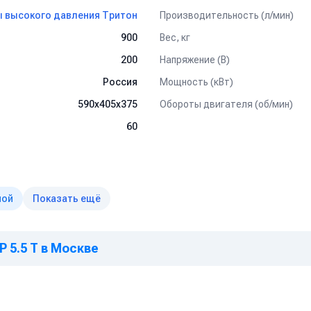
ах, как легкого типа так и грузового.
Производительность (л/мин)
 высокого давления Тритон
вка поверхностей к нанесению покрытий без использования абразив
Вес, кг
900
й и другого оборудования от отложений и накипи
Напряжение (В)
200
Мощность (кВт)
Россия
м работам, удаления штукатурки, краски
й и оборудования на
Обороты двигателя (об/мин)
590х405х375
ногое другое
60
ной
Показать ещё
P 5.5 T в Москве