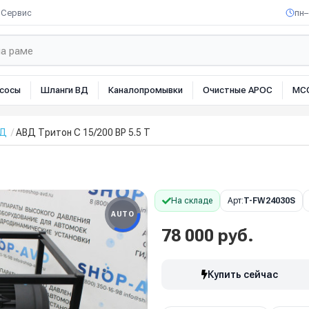
Сервис
пн–
сосы
Шланги ВД
Каналопромывки
Очистные АРОС
МС
ВД
АВД Тритон C 15/200 BP 5.5 T
На складе
Арт:
T-FW24030S
AUTO
78 000 руб.
Купить сейчас