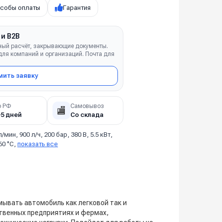
собы оплаты
Гарантия
 и B2B
ный расчёт, закрывающие документы.
ля компаний и организаций. Почта для
ить заявку
о РФ
Самовывоз
🏬
–5 дней
Со склада
л/мин, 900 л/ч, 200 бар, 380 В, 5.5 кВт,
60 °C,
показать все
ывать автомобиль как легковой так и
твенных предприятиях и фермах,