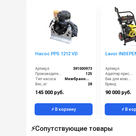
Насос PPS 1212 VD
Lavor INDEPE
Артикул:
391000973
Артикул:
Производительность (л/мин):
125
Адаптер присоединения к шлангу:
Тип насоса:
Мембранный, диафрагменный
Бак для моющих средств:
Вес, кг:
28
Бренд:
Давление (бар):
40
Грязевая фреза:
145 000 руб.
90 000 руб.
Страна-производитель:
Италия
Длина шланга ВД (м):
⚡ В корзину
⚡ В ко
⚡Сопутствующие товары