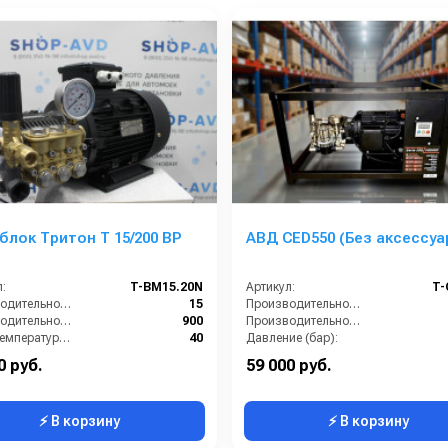
лок Тритон T 15/200 BP
АВД CED550 (Без аксессуа
:
T-BM15.20N
Артикул:
T-
Производительность (л/мин):
15
Производительность (л/мин):
Производительность (л/ч):
900
Производительность (л/ч):
Макс. температура воды на входе (°C):
40
Давление (бар):
Обороты двигателя (об/мин):
1450
Напряжение (В):
0 руб.
59 000 руб.
⚡ В корзину
⚡ В корзину