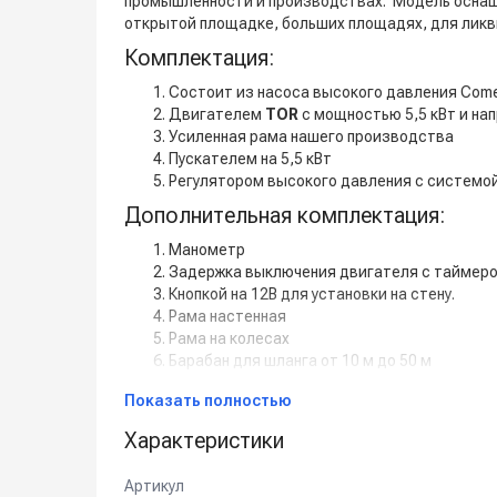
промышленности и производствах. Модель осна
открытой площадке, больших площадях, для ликв
Комплектация:
Состоит из насоса высокого давления Come
Двигателем
TOR
с мощностью 5,5 кВт и нап
Усиленная рама нашего производства
Пускателем на 5,5 кВт
Регулятором высокого давления с системой
Дополнительная комплектация:
Манометр
Задержка выключения двигателя с таймером 
Кнопкой на 12В для установки на стену.
Рама настенная
Рама на колесах
Барабан для шланга от 10 м до 50 м
Пенокомплект
Показать полностью
Шланг высокого давления от 1 м до 50 м
Турбофреза
Характеристики
Система пескоструй
Спектр применения:
Артикул