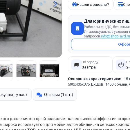
Нашли дешевле?
Спо
Для юридических лиц
Работаем с НДС, безналич
Индивидуальные условия д
запросов
info@shop-avd.ru
Оформ
По городу
П
🚚
📦
Завтра
2
Основные характеристики:
15 
590х405х375 ДхШхВ, 1450 об/мин, 
окупают у нас?
Отзывы (1 шт.)
кого давления который позволяет качественно и эффективно пром
ие широко используется для мойки автомобилей, на сельскохозяйс