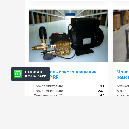
Аппарат высокого давления
Моноб
M1914BP RR
раме
Производительность (л/мин):
14
Артикул
Производительность (л/ч):
840
Температура (°C):
60
Давление (бар):
190
61 000 руб.
88 00
⚡ В корзину