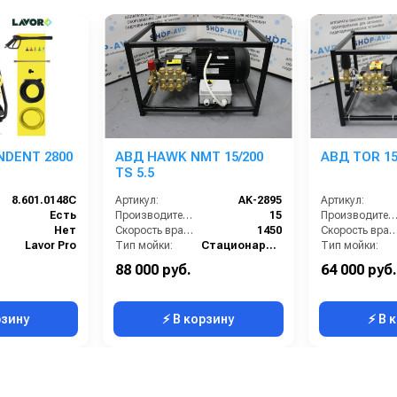
NDENT 2800
АВД HAWK NMT 15/200
АВД TOR 15/
TS 5.5
8.601.0148C
Артикул:
AK-2895
Артикул:
Есть
Производительность (л/мин):
15
Производительность (л/мин
Нет
Скорость вращения (об/мин):
1450
Скорость вращения (об/м
Lavor Pro
Тип мойки:
Стационарная
Тип мойки:
Доп.опция
Рабочее давление (бар):
200
Рабочее давлени
88 000 руб.
64 000 руб.
10
Мощность (кВт):
5.5
Мощность (кВт):
рзину
⚡ В корзину
⚡ В 