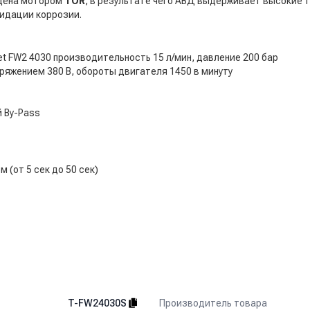
щена мотором
TOR
, в результате чего АВД выдерживает высокие т
идации коррозии.
t FW2 4030 производительность 15 л/мин, давление 200 бар
ряжением 380 В, обороты двигателя 1450 в минуту
 By-Pass
(от 5 сек до 50 сек)
Производитель товара
T-FW24030S