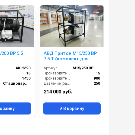
200 BP 5.5
АВД Тритон М15/250 BP
АВД ТРИ
7.5 T (комплект для
15/350 T 1
мойки 2 шт. АВД)
AK-2890
Артикул:
М15/250 BP 7.5 T
Артикул:
):
15
Производительность (л/мин):
15
ин):
1450
Производительность (л/ч):
900
Стационарная
Давление (бар):
250
е (бар):
200
Страна-производитель:
Россия
214 000 руб.
162 000 р
5.5
Мощность (кВт):
7.5
корзину
⚡ В корзину
⚡ 