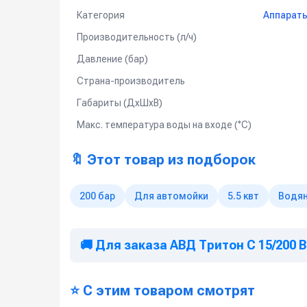
Используется на профессиональных автомойк
Категория
Аппараты
Мойка любых поверхностей, в т.ч. подгото
Производительность (л/ч)
Мойка котлов, теплообменников, испарителе
Давление (бар)
Мойка полов и открытых площадок
Страна-производитель
Подготовка конструкций к антикоррозионны
Очистка и дезинфекция полов, поверхносте
Габариты (ДхШхВ)
предприятиях пищевой промышленности и м
Макс. температура воды на входе (°C)
🔖 Этот товар из подборок
200 бар
Для автомойки
5.5 квт
Водя
🚚 Для заказа АВД Тритон C 15/200 B
⭐ С этим товаром смотрят