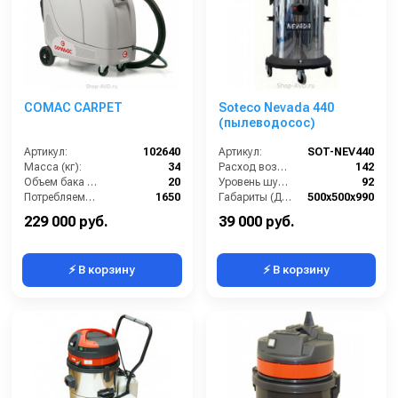
COMAC CARPET
Soteco Nevada 440
(пылеводосос)
Артикул:
102640
Артикул:
SOT-NEV440
Масса (кг):
34
Расход воздуха (л/сек):
142
Объем бака (л):
20
Уровень шума (дБ(А)):
92
Потребляемая мощность (Вт):
1650
Габариты (ДхШхВ):
500х500х990
Разряжение (мБар):
250
Номинальный диаметр принадлежностей (мм):
40
229 000 руб.
39 000 руб.
⚡ В корзину
⚡ В корзину