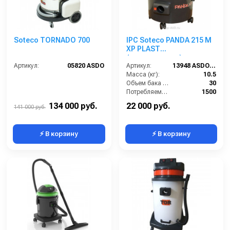
Soteco TORNADO 700
IPC Soteco PANDA 215 M
XP PLAST
(пылеводосос)
Артикул:
05820 ASDO
Артикул:
13948 ASDO (зам. 09605 ASDO)
Масса (кг):
10.5
Объем бака (л):
30
Потребляемая мощность (Вт):
1500
Удлинительные трубки (м):
2х0,5 алюминий в пластике
134 000 руб.
22 000 руб.
141 000 руб.
⚡ В корзину
⚡ В корзину