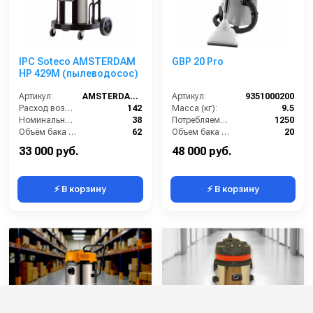
IPC Soteco AMSTERDAM
GBP 20 Pro
HP 429M (пылеводосос)
Артикул:
AMSTERDAM429M
Артикул:
9351000200
Расход воздуха (л/сек):
142
Масса (кг):
9.5
Номинальный диаметр принадлежностей (мм):
38
Потребляемая мощность (Вт):
1250
Объём бака (л):
62
Объем бака (л):
20
Разрежение / сила всасывания (мбар):
235
Потребляемая мощность (кВт):
1250
33 000 руб.
48 000 руб.
⚡ В корзину
⚡ В корзину