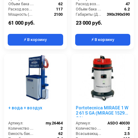
Объем бака (л):
62
Расход воздуха (л/сек):
47
Расход воздуха (л/сек):
117
Объём бака для моющего средства (л):
6.2
Мощность (Вт):
2100
Габариты (ДхШхВ):
390х390х590
Напряжение (В):
220
Длина сетевого шнура (м):
8
61 000 руб.
23 000 руб.
⚡ В корзину
⚡ В корзину
+ вода + воздух
Portotecnica MIRAGE 1 W
2 61 S GA (MIRAGE 1529
GA)
Артикул:
my.26464
Артикул:
ASDO 40030
Количество турбин (шт):
2
Количество турбин (шт):
2
Емкость бака для мусора (л):
62
Всасывающий шланг (м):
2.5