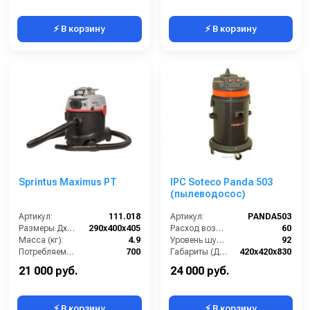
⚡ В корзину
⚡ В корзину
Sprintus Maximus PT
IPC Soteco Panda 503
(пылеводосос)
Артикул:
111.018
Артикул:
PANDA503
Размеры ДхШхВ (мм):
290x400x405
Расход воздуха (л/сек):
60
Масса (кг):
4.9
Уровень шума (дБ(А)):
92
Потребляемая мощность (Вт):
700
Габариты (ДхШхВ):
420х420х830
Объем бака (л):
12
Номинальный диаметр принадлежностей (мм):
40
21 000 руб.
24 000 руб.
⚡ В корзину
⚡ В корзину