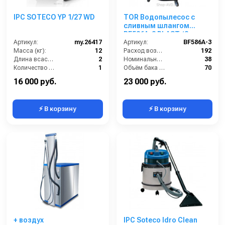
IPC SOTECO YP 1/27 WD
TOR Водопылесос с
сливным шлангом
BF586A-3 PLAST (3
Артикул:
my.26417
мотора)
Артикул:
BF586A-3
Масса (кг):
12
Расход воздуха (л/сек):
192
Длина всасывающего шланга (м):
2
Номинальный диаметр принадлежностей (мм):
38
Количество турбин (шт):
1
Объём бака (л):
70
Емкость бака для мусора (л):
27
Рабочая ширина основной насадки (мм):
400
16 000 руб.
23 000 руб.
⚡ В корзину
⚡ В корзину
+ воздух
IPC Soteco Idro Clean