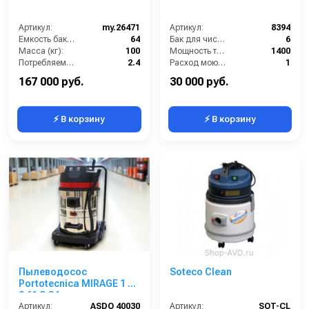
Артикул:
my.26471
Артикул:
8394
Емкость бака для мусора (л):
64
Бак для чистой воды (л):
6
Масса (кг):
100
Мощность турбины (Вт):
1400
Потребляемая мощность (кВт):
2.4
Расход моющего раствора (л/мин):
1
Количество турбин (шт):
2
Разряжение (мБар):
220
167 000 руб.
30 000 руб.
⚡ В корзину
⚡ В корзину
Пылеводосос
Soteco Clean
Portotecnica MIRAGE 1 W
2 61 S GA
Артикул:
ASDO 40030
Артикул:
SOT-CL