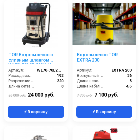
TOR Водопылесос с
Водопылесос TOR
сливным шлангом
EXTRA 200
WL70-70L2B INOX (2
мотора)
Артикул:
WL70-70L2B INOX
Артикул:
EXTRA 200
Расход воздуха (л/сек):
192
Воздушный поток (л/сек):
36
Разрежение / сила всасывания (мбар):
220
Длина всасывающего шланга (м):
3
Длина сетевого шнура (м):
8
Длина кабеля (м):
4.5
Мощность (кВт):
2.0
Разряжение (мБар):
170
24 000 руб.
7 100 руб.
26 000 руб.
7 700 руб.
⚡ В корзину
⚡ В корзину