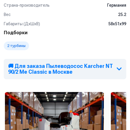
уточняйте у менеджеров.
Страна-производитель
Германия
Вес
25.2
Габариты (ДхШхВ)
58х51х99
Подборки
2 турбины
🚚 Для заказа Пылеводосос Karcher NT
90/2 Me Classic в Москве