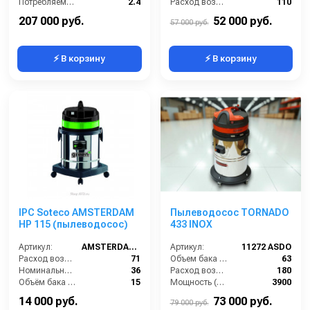
Потребляемая мощность (кВт):
2.4
Расход воздуха (л/сек):
110
Масса (кг):
180
Уровень шума (дБ):
76
207 000 руб.
52 000 руб.
57 000 руб.
⚡ В корзину
⚡ В корзину
IPC Soteco AMSTERDAM
Пылеводосос TORNADO
HP 115 (пылеводосос)
433 INOX
Артикул:
AMSTERDAM115
Артикул:
11272 ASDO
Расход воздуха (л/сек):
71
Объем бака (л):
63
Номинальный диаметр принадлежностей (мм):
36
Расход воздуха (л/сек):
180
Объём бака (л):
15
Мощность (Вт):
3900
Разрежение / сила всасывания (мбар):
219
Напряжение (В):
220
14 000 руб.
73 000 руб.
79 000 руб.