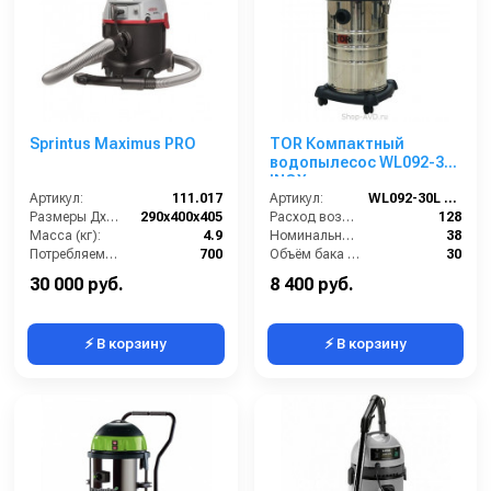
Sprintus Maximus PRO
TOR Компактный
водопылесос WL092-30L
INOX
Артикул:
111.017
Артикул:
WL092-30L INOX
Размеры ДхШхВ (мм):
290x400x405
Расход воздуха (л/сек):
128
Масса (кг):
4.9
Номинальный диаметр принадлежностей (мм):
38
Потребляемая мощность (Вт):
700
Объём бака (л):
30
Объем бака (л):
12
Рабочая ширина основной насадки (мм):
400
30 000 руб.
8 400 руб.
⚡ В корзину
⚡ В корзину