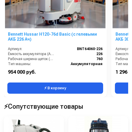
Bennett Hussar H120-76d Basic (с гелевыми
Bennett Hu
АКБ 226 Ач)
АКБ 300
Артикул:
BNT64060-226
Артикул:
Ёмкость аккумулятора (Ач):
226
Рабочая ширина щеток (мм):
760
Тип машины:
Аккумуляторная
Тип маш
Уровень шума (дБ):
68
Уровень 
954 000 руб.
1 296 0
Напряжение (В):
24
Напряжен
⚡ В корзину
⚡Сопутствующие товары