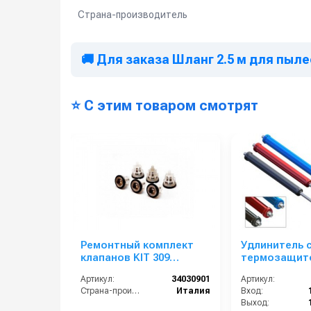
Страна-производитель
🚚 Для заказа Шланг 2.5 м для пыле
⭐ С этим товаром смотрят
Ремонтный комплект
Удлинитель 
клапанов KIT 309
термозащито
(E1B1614, E1D1813)
; синия защи
Артикул:
34030901
Артикул:
1/4ш; выход 1
Страна-производитель:
Италия
Вход:
Выход: