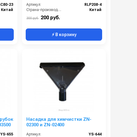
LC80-23
Артикул:
RLP208-4
Китай
Страна-производитель:
Китай
200 руб.
300 руб.
⚡ В корзину
рубок
Насадка для химчистки ZN-
03500
02300 и ZN-02400
YS-655
Артикул:
YS-644