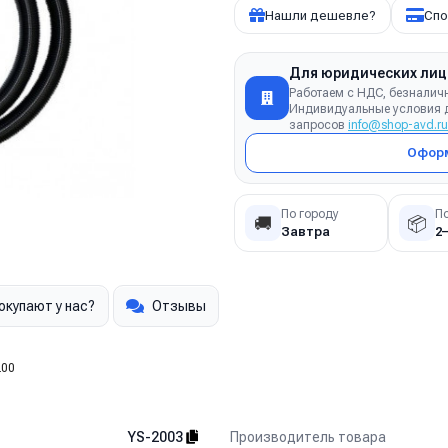
Нашли дешевле?
Спо
Для юридических лиц
Работаем с НДС, безналич
Индивидуальные условия д
запросов
info@shop-avd.ru
Оформ
По городу
П
🚚
📦
Завтра
2
окупают у нас?
Отзывы
200
Производитель товара
YS-2003