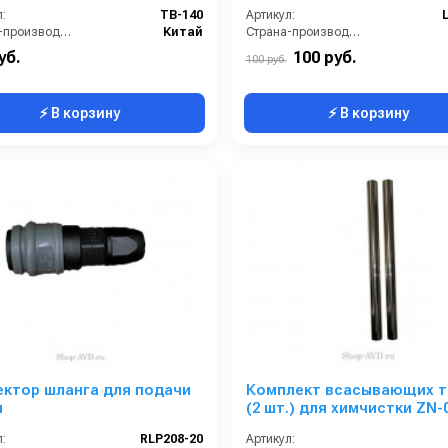
:
TB-140
Артикул:
Страна-производитель:
Китай
Страна-производитель:
уб.
100 руб.
100 руб.
⚡ В корзину
⚡ В корзину
ектор шланга для подачи
Комплект всасывающих т
и
(2 шт.) для химчистки ZN-
:
RLP208-20
Артикул: