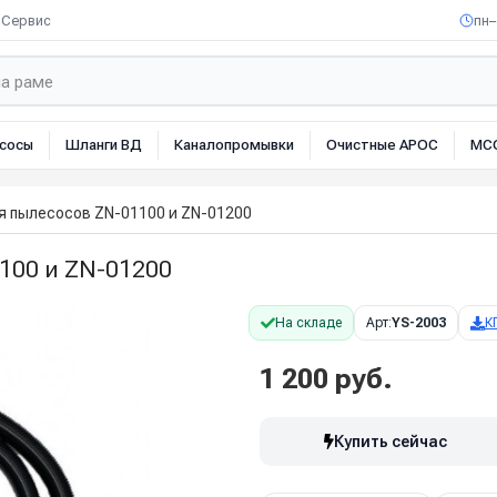
Сервис
пн–
сосы
Шланги ВД
Каналопромывки
Очистные АРОС
МС
ля пылесосов ZN-01100 и ZN-01200
100 и ZN-01200
На складе
Арт:
YS-2003
К
1 200 руб.
Купить сейчас