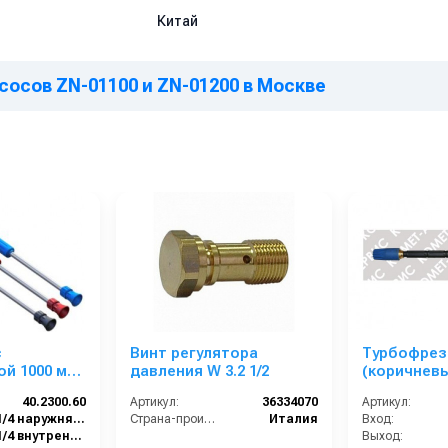
Китай
сосов ZN-01100 и ZN-01200 в Москве
с
Винт регулятора
Турбофрез
й 1000 мм;
давления W 3.2 1/2
(коричневы
та вход
М22х1,5ш; 2
40.2300.60
Артикул:
36334070
Артикул:
/4г. (нерж).
1/4 наружняя резьба
Страна-производитель:
Италия
Вход:
1/4 внутренняя резьба
Выход: