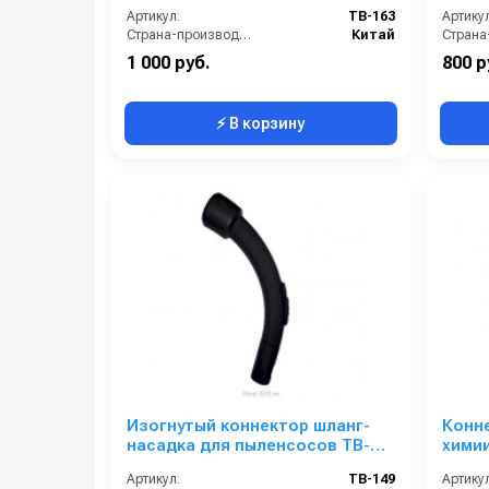
Артикул:
TB-163
Артикул
Страна-производитель:
Китай
1 000 руб.
800 р
⚡ В корзину
Изогнутый коннектор шланг-
Конн
насадка для пыленсосов TB-
хими
111 и TB-112
Артикул:
TB-149
Артикул