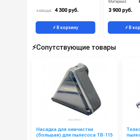
Материал:
В коробке:
4 300 руб.
3 900 руб.
4 600 руб.
Вес, кг:
⚡ В корзину
⚡ В ко
⚡Сопутствующие товары
Насадка для химчистки
Телес
(большая) для пылесоса TB-115
пылес