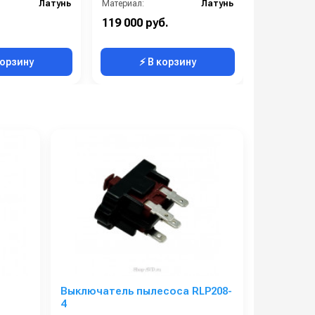
Латунь
Материал:
Латунь
Материал:
):
29
Производительность (л/мин):
15
119 000 руб.
119 000 р
30
Производительность (л/ч):
900
корзину
⚡ В корзину
⚡ 
Выключатель пылесоса RLP208-
4