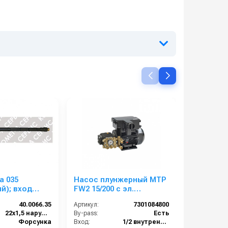
а 035
Насос плунжерный MTP
Насос п
й); вход
FW2 15/200 с эл.
FW2 21/15
50 бар
двигателем 6,9 Квт
двигател
40.0066.35
Артикул:
7301084800
Артикул:
220/380 В
220/380 В
22х1,5 наружняя резьба
By-pass:
Есть
By-pass:
Форсунка
Вход:
1/2 внутренняя резьба
Вход: