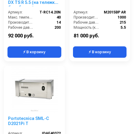
DX TS R 5.5 (на тележке с
барабаном)
Артикул:
T-RC14.20N
Артикул:
M2015BP AR
Макс. температура воды (°C):
40
Производительность (л/ч):
1000
Производительность (л/мин):
14
Рабочее давление (бар):
215
Рабочее давление (бар):
200
Мощность (кВт):
5.5
Мощность (кВт):
5.5
Электропитание (В):
380
92 000 руб.
81 000 руб.
⚡ В корзину
⚡ В корзину
Portotecnica SML-C
D2021Pi T
Артикул:
IDAF40372