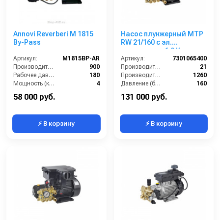
Annovi Reverberi M 1815
Насос плунжерный MTP
By-Pass
RW 21/160 с эл.
двигателем 6,9 Квт
Артикул:
M1815BP-AR
220/380 В
Артикул:
7301065400
Производительность (л/ч):
900
Производительность (л/мин):
21
Рабочее давление (бар):
180
Производительность (л/ч):
1260
Мощность (кВт):
4
Давление (бар):
160
Электропитание (В):
380
Рабочее давление (бар):
160
58 000 руб.
131 000 руб.
⚡ В корзину
⚡ В корзину