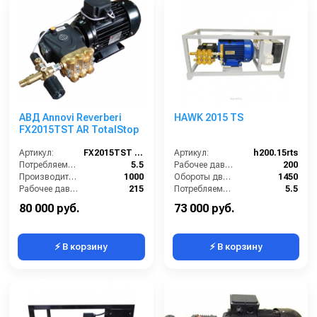
АВД Annovi Reverberi
HAWK 2015 TS
FX2015TST AR TotalStop
Артикул:
FX2015TST AR
Артикул:
h200.15rts
Потребляемая мощность (кВт):
5.5
Рабочее давление (бар):
200
Производительность (л/ч):
1000
Обороты двигателя (об/мин):
1450
Рабочее давление (бар):
215
Потребляемая мощность (кВт):
5.5
Мощность (кВт):
5.5
Производительность (л/ч):
900
80 000 руб.
73 000 руб.
⚡ В корзину
⚡ В корзину