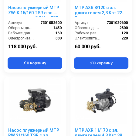
Насос плунжерный MTP
MTP AXR 8/120 с эл.
ZW-K 15/160 TSR с эл.
двигателем 2,3 Квт 220
двигателем 5,0 Квт 380
В
В
Артикул:
7301053600
Артикул:
7301039600
Обороты двигателя (об/мин):
1450
Обороты двигателя (об/мин):
2800
Рабочее давление (бар):
160
Рабочее давление (бар):
120
Электропитание (В):
380
Электропитание (В):
220
Мощность (кВт):
5
Мощность (кВт):
2.3
118 000 руб.
60 000 руб.
⚡ В корзину
⚡ В корзину
Насос плунжерный MTP
MTP AXR 11/170 с эл.
RW 21/160 TSR с эл.
двигателем 4,3 Квт 380