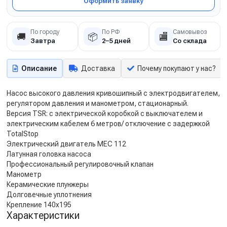
Оформить заявку
По городу
По РФ
Самовывоз
🚚
📦
🏬
Завтра
2–5 дней
Со склада
Описание
Доставка
Почему покупают у нас?
Насос высокого давления кривошипный с электродвигателем,
регулятором давления и манометром, стационарный.
Версия TSR: с электрической коробкой с выключателем и
электрическим кабелем 6 метров/ отключение с задержкой
TotalStop
Электрический двигатель MEC 112
Латунная головка насоса
Профессиональный регулировочный клапан
Манометр
Керамические плунжеры
Долговечные уплотнения
Крепление 140x195
Характеристики