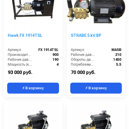
Hawk FX 1914TSL
STRABE 5 kV BP
Артикул:
FX 1914TSL
Артикул:
MA5B
Производительность (л/ч):
900
Рабочее давление (бар):
210
Рабочее давление (бар):
190
Обороты двигателя (об/мин):
1450
Мощность (кВт):
4
Потребляемая мощность (кВт):
5.5
Электропитание (В):
380
Производительность (л/ч):
900
93 000 руб.
70 000 руб.
⚡ В корзину
⚡ В корзину