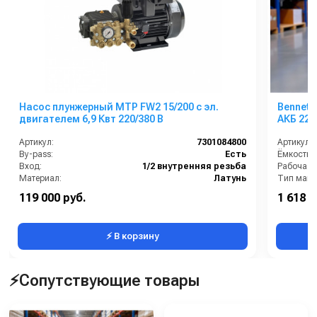
Насос плунжерный MTP FW2 15/200 с эл.
Bennett
двигателем 6,9 Квт 220/380 В
АКБ 226
Артикул:
7301084800
Артикул:
By-pass:
Есть
Вход:
1/2 внутренняя резьба
Материал:
Латунь
Тип маш
Производительность (л/мин):
15
Напряжен
119 000 руб.
1 618 0
Производительность (л/ч):
900
⚡ В корзину
⚡Сопутствующие товары