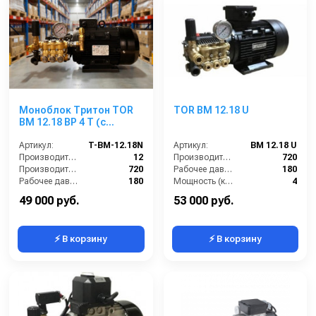
Моноблок Тритон TOR
TOR BM 12.18 U
ВМ 12.18 ВР 4 Т (с
манометром, с
аварийным
Артикул:
T-BM-12.18N
Артикул:
BM 12.18 U
регулятором давления
Производительность (л/мин):
12
Производительность (л/ч):
720
SVL17 170 бар, без
Производительность (л/ч):
720
Рабочее давление (бар):
180
электрики)
Рабочее давление (бар):
180
Мощность (кВт):
4
Мощность (кВт):
4.0
Электропитание (В):
380
49 000 руб.
53 000 руб.
⚡ В корзину
⚡ В корзину