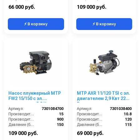
Потребляемая мощность (кВт):
5.5
Электропитание (В):
380
66 000 руб.
109 000 руб.
⚡ В корзину
⚡ В корзину
Насос плунжерный MTP
MTP AXR 11/120 TSI с эл.
FW2 15/150 с эл.
двигателем 2,9 Квт 220
двигателем 5,0 Квт
В
220/380 В
Артикул:
7301084700
Артикул:
7301038400
Производительность (л/мин):
15
Производительность (л/мин):
10.8
Производительность (л/ч):
900
Производительность (л/ч):
120
Давление (бар):
150
Давление (бар):
115
Рабочее давление (бар):
150
Рабочее давление (бар):
660
109 000 руб.
69 000 руб.