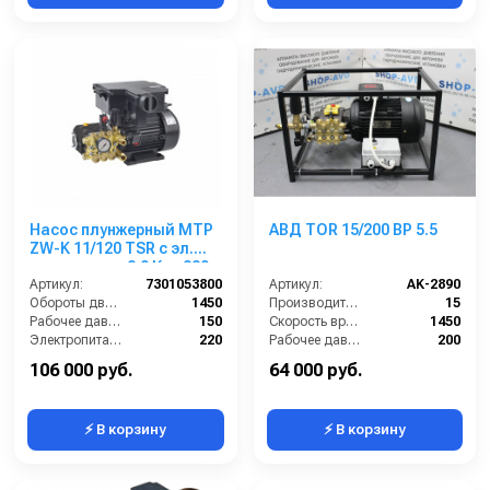
Насос плунжерный MTP
АВД TOR 15/200 BP 5.5
ZW-K 11/120 TSR с эл.
двигателем 2,9 Квт 220
В
Артикул:
7301053800
Артикул:
AK-2890
Обороты двигателя (об/мин):
1450
Производительность (л/мин):
15
Рабочее давление (бар):
150
Скорость вращения (об/мин):
1450
Электропитание (В):
220
Рабочее давление (бар):
200
Мощность (кВт):
2.9
Мощность (кВт):
5.5
106 000 руб.
64 000 руб.
⚡ В корзину
⚡ В корзину