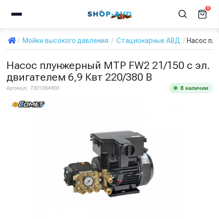
0
Мойки высокого давления
Стационарные АВД
Насос плу
Насос плунжерный MTP FW2 21/150 с эл.
двигателем 6,9 Квт 220/380 В
В наличии
Артикул:
7301084900