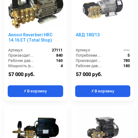
Annovi Reverberi HRC
АВД 180/13
14.16 ET (Total Stop)
Артикул:
27111
Артикул:
----
Производительность (л/ч):
840
Потребляемая мощность (кВт):
5
Рабочее давление (бар):
160
Производительность (л/ч):
780
Мощность (кВт):
4
Рабочее давление (бар):
180
Электропитание (В):
380
Мощность (кВт):
5
57 000 руб.
57 000 руб.
⚡ В корзину
⚡ В корзину