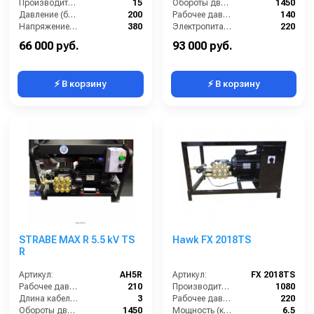
Производительность (л/мин):
15
Обороты двигателя (об/мин):
1450
Давление (бар):
200
Рабочее давление (бар):
140
Напряжение (В):
380
Электропитание (В):
220
Мощность (кВт):
5.5
Мощность (кВт):
2.9
66 000 руб.
93 000 руб.
⚡ В корзину
⚡ В корзину
STRABE MAX R 5.5 kV TS
Hawk FX 2018TS
R
Артикул:
AH5R
Артикул:
FX 2018TS
Рабочее давление (бар):
210
Производительность (л/ч):
1080
Длина кабеля (м):
3
Рабочее давление (бар):
220
Обороты двигателя (об/мин):
1450
Мощность (кВт):
6.5