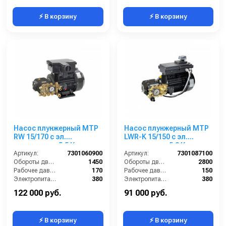
⚡ В корзину
⚡ В корзину
Насос плунжерный MTP
Насос плунжерный MTP
RW 15/170 с эл.
LWR-K 15/150 с эл.
двигателем 5,5 Квт
двигателем 5,0 Квт
220/380 В
Артикул:
7301060900
220/380 В
Артикул:
7301087100
Обороты двигателя (об/мин):
1450
Обороты двигателя (об/мин):
2800
Рабочее давление (бар):
170
Рабочее давление (бар):
150
Электропитание (В):
380
Электропитание (В):
380
Мощность (кВт):
5.5
Мощность (кВт):
5
122 000 руб.
91 000 руб.
⚡ В корзину
⚡ В корзину