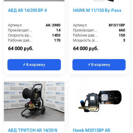
АВД AR 14/200 BP 4
HAWK M 11/150 By-Pass
Артикул:
AK-2980
Артикул:
M1511BP
Производительность (л/мин):
14
Производительность (л/ч):
660
Скорость вращения (об/мин):
1450
Рабочее давление (бар):
150
Рабочее давление (бар):
170
Мощность (кВт):
3
Мощность (кВт):
4
Электропитание (В):
220
64 000 руб.
64 000 руб.
⚡ В корзину
⚡ В корзину
АВД ТРИТОН AR 14/20 N
Hawk M2015BP AR