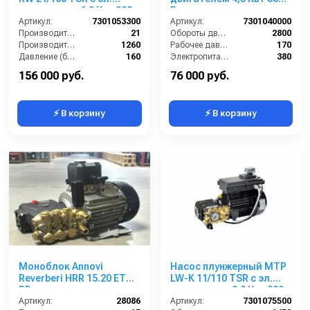
двигателем 6,9 Квт 380
В
В
Артикул:
7301053300
Артикул:
7301040000
Производительность (л/мин):
21
Обороты двигателя (об/мин):
2800
Производительность (л/ч):
1260
Рабочее давление (бар):
170
Давление (бар):
160
Электропитание (В):
380
Рабочее давление (бар):
160
Мощность (кВт):
4.3
156 000 руб.
76 000 руб.
⚡ В корзину
⚡ В корзину
Моноблок Annovi
Насос плунжерный MTP
Reverberi HRR 15.20 ET
LW-K 11/110 TSR с эл.
BP
двигателем 2,9 Квт 220
Артикул:
28086
В
Артикул:
7301075500