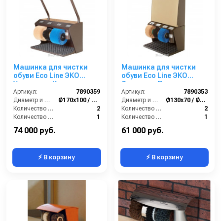
Машинка для чистки
Машинка для чистки
обуви Eco Line ЭКО
обуви Eco Line ЭКО
Универсал Крем
Стандарт Плюс
Артикул:
7890359
Артикул:
7890353
Диаметр и ширина щёток (мм):
Ø170х100 / Ø210х150
Диаметр и ширина щёток (мм):
Ø130х70 / Ø170х70
Количество щёток полировки (шт):
2
Количество щёток полировки (шт):
2
Количество щёток предварительной очистки (шт):
1
Количество щёток предварительной очистки (шт):
1
Мощность (Вт):
180
Мощность (Вт):
90
74 000 руб.
61 000 руб.
⚡ В корзину
⚡ В корзину