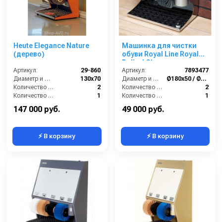
Heute Elegance Nature
Машинка для чистки
(дерево)
обуви Royal Line Royal
Polirol Chrome
Артикул:
29-860
Артикул:
7893477
Диаметр и ширина щёток (мм):
130х70
Диаметр и ширина щёток (мм):
Ø180х50 / Ø170х70
Количество щёток полировки (шт):
2
Количество щёток полировки (шт):
2
Количество щёток предварительной очистки (шт):
1
Количество щёток предварительной очистки (шт):
1
Мощность (Вт):
130
Мощность (Вт):
60
147 000 руб.
49 000 руб.
⚡ В корзину
⚡ В корзину