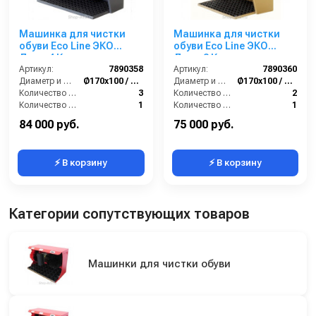
Машинка для чистки
Машинка для чистки
обуви Eco Line ЭКО
обуви Eco Line ЭКО
Люкс 4 Крем
Люкс 3 Крем
Артикул:
7890358
Артикул:
7890360
Диаметр и ширина щёток (мм):
Ø170х100 / Ø210х100
Диаметр и ширина щёток (мм):
Ø170х100 / Ø210х100
Количество щёток полировки (шт):
3
Количество щёток полировки (шт):
2
Количество щёток предварительной очистки (шт):
1
Количество щёток предварительной очистки (шт):
1
Мощность (Вт):
180
Мощность (Вт):
180
84 000 руб.
75 000 руб.
⚡ В корзину
⚡ В корзину
Категории сопутствующих товаров
Машинки для чистки обуви