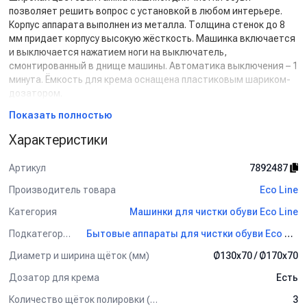
позволяет решить вопрос с установкой в любом интерьере.
Корпус аппарата выполнен из металла. Толщина стенок до 8
мм придает корпусу высокую жёсткость. Машинка включается
и выключается нажатием ноги на выключатель,
смонтированный в днище машины. Автоматика выключения – 1
минута. Ёмкость для крема оснащена пластиковым шариком-
дозатором.
Для установки и подключения устройства не требуется
Показать полностью
специально подготовленного места, необходимо лишь наличие
розетки питания напряжением 220 Вольт.
Характеристики
Автоматическое устройство чистки обуви соответствует
всем требованиям, обеспечивающим безопасность
Артикул
7892487
потребителя согласно ГОСТ Р МЭК 335-1-94; ГОСТ Р
51318.14.1-99. Сертификат соответствия № РОСС
Производитель товара
Eco Line
RU.ME03.BO5854 выдан на основании протоколов испытаний
Категория
Машинки для чистки обуви Eco Line
№2001-331СЭ-425 от 30.10.2001, рег. №
РОСС.RU.0001.21ME01, рег. № РОСС.RU.0001.21MЭ18. Класс по
Подкатегория
Бытовые аппараты для чистки обуви Eco Line
электробезопасности - 1, степень защиты - IP 20.
Диаметр и ширина щёток (мм)
Ø130х70 / Ø170х70
В щетках
ECO LINE
используется специально подобранный
состав натуральных и синтетических волокон, и даже при
Дозатор для крема
Есть
частом использовании они не повреждают верхний, глянцевый
слой кожи. Ресурс службы щеток составляет 7-10 лет
Количество щёток полировки (шт)
3