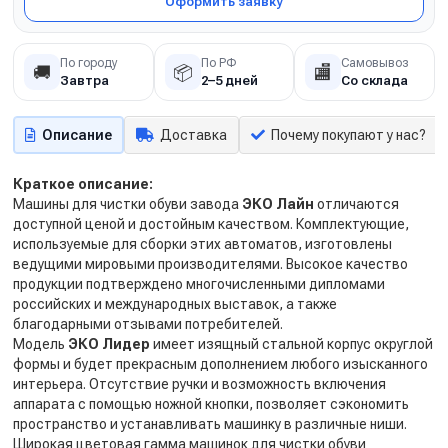
Оформить заявку
По городу
По РФ
Самовывоз
🚚
📦
🏬
Завтра
2–5 дней
Со склада
Описание
Доставка
Почему покупают у нас?
Краткое описание:
Машины для чистки обуви завода
ЭКО Лайн
отличаются
доступной ценой и достойным качеством. Комплектующие,
используемые для сборки этих автоматов, изготовлены
ведущими мировыми производителями. Высокое качество
продукции подтверждено многочисленными дипломами
российских и международных выставок, а также
благодарными отзывами потребителей.
Модель
ЭКО Лидер
имеет изящный стальной корпус округлой
формы и будет прекрасным дополнением любого изысканного
интерьера. Отсутствие ручки и возможность включения
аппарата с помощью ножной кнопки, позволяет сэкономить
пространство и устанавливать машинку в различные ниши.
Широкая цветовая гамма машинок для чистки обуви