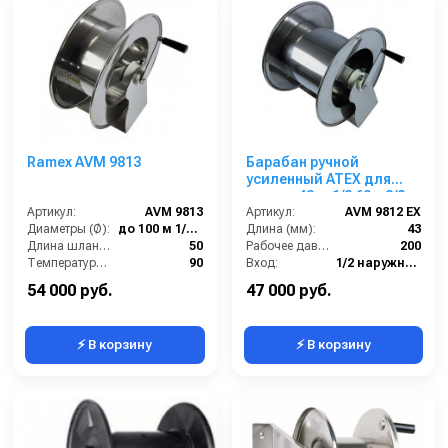
Ramex AVM 9813
Барабан ручной
усиленный ATEX для
рукава 43м. 1/2 60м 3/8
Артикул:
AVM 9813
80м 1/4 (нерж.)
Артикул:
AVM 9812 EX
Диаметры (Ø):
до 100 м 1/4", 70 м 3/8", 50 м 1/2"
1/2ш.1/2ш. 200 бар
Длина (мм):
43
Длина шланга ВД (м):
50
Рабочее давление (бар):
200
Температура (°C):
90
Вход:
1/2 наружняя резьба
Рабочее давление (бар):
200
Выход:
1/2 наружняя резьба
54 000 руб.
47 000 руб.
⚡ В корзину
⚡ В корзину