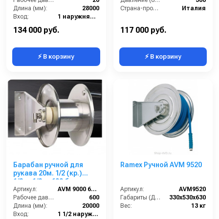
Длина (мм):
28000
Страна-производитель:
Италия
Вход:
1 наружняя резьба
Выход:
1 наружняя резьба
134 000 руб.
117 000 руб.
⚡ В корзину
⚡ В корзину
Барабан ручной для
Ramex Ручной AVM 9520
рукава 20м. 1/2 (кр.)
1/2ш. 1/2ш. 600 бар.
Артикул:
AVM 9000 600 FE
Артикул:
AVM9520
Рабочее давление (бар):
600
Габариты (ДхШхВ):
330x530x630
Длина (мм):
20000
Вес:
13 кг
Вход:
1 1/2 наружняя резьба