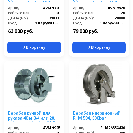
1 (нерж.) 1ш.1ш. 20 бар
1 (нерж.) 1 ш.1 ш. 20 бар
Артикул:
AVM 9720
Артикул:
AVM 9520
Рабочее давление (бар):
20
Рабочее давление (бар):
20
Длина (мм):
20000
Длина (мм):
20000
Вход:
1 наружняя резьба
Вход:
1 наружняя резьба
Выход:
1 наружняя резьба
Выход:
1 наружняя резьба
63 000 руб.
79 000 руб.
⚡ В корзину
⚡ В корзину
Барабан ручной для
Барабан инерционный
рукава 40 м.3/4 или 28
R+M 534, 300bar
м.1 (нерж.) 1ш.1ш. 20 бар
Артикул:
AVM 9925
Артикул:
R+M76353430
Рабочее давление (бар):
20
Давление (бар):
300