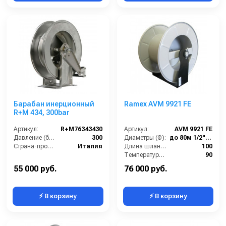
Барабан инерционный
Ramex AVM 9921 FE
R+M 434, 300bar
Артикул:
R+M76343430
Артикул:
AVM 9921 FE
Давление (бар):
300
Диаметры (Ø):
до 80м 1/2",до 100м 3/8
Страна-производитель:
Италия
Длина шланга ВД (м):
100
Температура (°C):
90
Рабочее давление (бар):
200
55 000 руб.
76 000 руб.
⚡ В корзину
⚡ В корзину