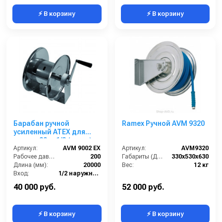
⚡ В корзину
⚡ В корзину
Барабан ручной
Ramex Ручной AVM 9320
усиленный ATEX для
рукава 20м. 1/2 (нерж.)
1/2ш.1/2ш. 200 бар
Артикул:
AVM 9002 EX
Артикул:
AVM9320
Рабочее давление (бар):
200
Габариты (ДхШхВ):
330x530x630
Длина (мм):
20000
Вес:
12 кг
Вход:
1/2 наружняя резьба
Материал:
Нерж. сталь 304
40 000 руб.
52 000 руб.
⚡ В корзину
⚡ В корзину