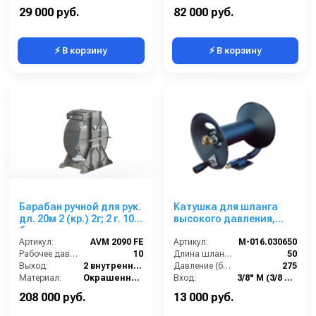
Выход:
1/2 наружняя резьба
29 000 руб.
82 000 руб.
⚡ В корзину
⚡ В корзину
Барабан ручной для рук.
Катушка для шланга
дл. 20м 2 (кр.) 2г; 2 г. 10
высокого давления,
бар
окрашенная сталь,
Артикул:
AVM 2090 FE
вместимость 3/8 50m,
Артикул:
M-016.030650
Рабочее давление (бар):
10
275bar, 3/8внеш-3/8внут
Длина шланга (м):
50
Выход:
2 внутренняя резьба
Давление (бар):
275
Материал:
Окрашенная сталь
Вход:
3/8" M (3/8 дюйма "папа")
В коробке:
1
Выход:
3/8" F (3/8 дюйма "мама")
208 000 руб.
13 000 руб.