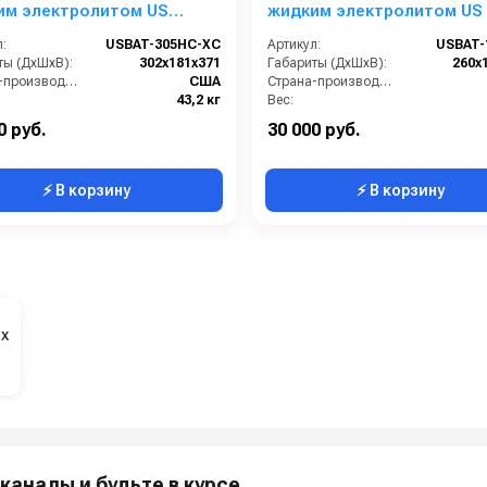
им электролитом US
жидким электролитом US 
 XC
XC2
:
USBAT-305HC-XC
Артикул:
USBAT-
ты (ДхШхВ):
302х181х371
Габариты (ДхШхВ):
260x
Страна-производитель:
США
Страна-производитель:
43,2 кг
Вес:
0 руб.
30 000 руб.
⚡ В корзину
⚡ В корзину
х
каналы и будьте в курсе