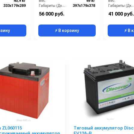
40,9 кг
Вес:
49 кг
Вес:
333х179х289
Габариты (ДхШхВ):
397x179x378
Габариты (ДхШх
56 000 руб.
41 000 руб.
рзину
⚡ В корзину
⚡ В 
h ZL060115
Тяговый аккумулятор Disc
служиваемый аккумулятор
EV12A-B