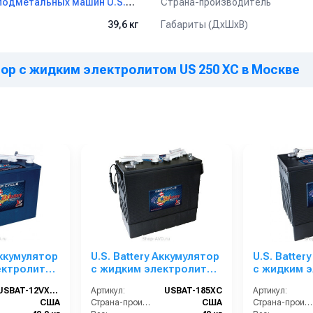
Страна-производитель
Аккумуляторы для поломоечных и подметальных машин U.S.Battery
Габариты (ДхШхВ)
39,6 кг
ятор с жидким электролитом US 250 XC в Москве
ислотная).
Аккумулятор
U.S. Battery Аккумулятор
U.S. Batter
ектролитом
с жидким электролитом
с жидким 
US 185 XC
US 305 XC
USBAT-12VXC2
Артикул:
USBAT-185XC
Артикул:
США
Страна-производитель:
США
Страна-производитель: