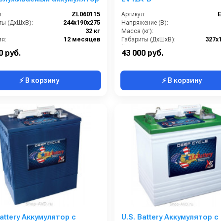
:
ZL060115
Артикул:
ты (ДхШхВ):
244х190х275
Напряжение (В):
32 кг
Масса (кг):
ия:
12 месяцев
Габариты (ДхШхВ):
327x
Ёмкость аккумуляторов (Ач):
0 руб.
43 000 руб.
⚡ В корзину
⚡ В корзину
Battery Аккумулятор с
U.S. Battery Аккумулятор с