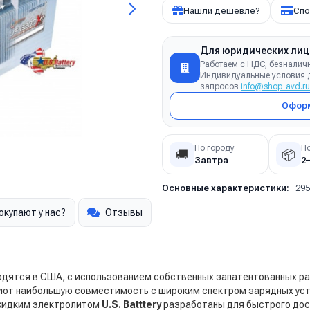
Нашли дешевле?
Спо
Для юридических лиц
Работаем с НДС, безналич
Индивидуальные условия д
запросов
info@shop-avd.ru
Оформ
По городу
П
🚚
📦
Завтра
2
Основные характеристики:
29
окупают у нас?
Отзывы
дятся в США, с использованием собственных запатентованных ра
уют наибольшую совместимость с широким спектром зарядных уст
 жидким электролитом
U.S. Batttery
разработаны для быстрого дос