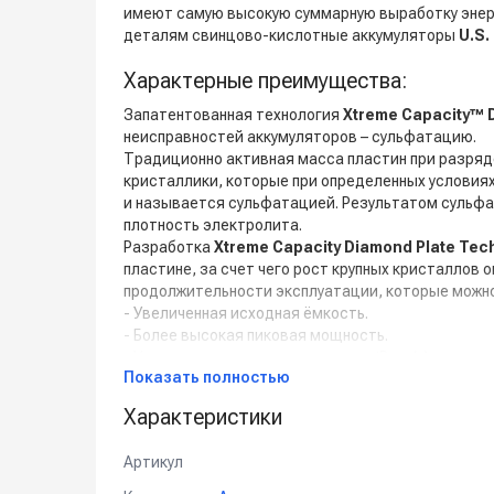
имеют самую высокую суммарную выработку энерги
деталям свинцово-кислотные аккумуляторы
U.S.
Характерные преимущества:
Запатентованная технология
Xtreme Capacity™ 
неисправностей аккумуляторов – сульфатацию.
Традиционно активная масса пластин при разряд
кристаллики, которые при определенных условия
и называется сульфатацией. Результатом сульфа
плотность электролита.
Разработка
Xtreme Capacity Diamond Plate Tec
пластине, за счет чего рост крупных кристаллов
продолжительности эксплуатации, которые можно
- Увеличенная исходная ёмкость.
- Более высокая пиковая мощность.
- Увеличенные плотность энергии (Вт-ч/л) и удельн
Показать полностью
- Повышенная способность к перезарядке при раз
- Укрепленная конструкция пластин с улучшенной
Характеристики
- Продолжительный срок службы.
Артикул