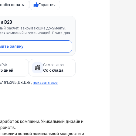
собы оплаты
Гарантия
 и B2B
ный расчёт, закрывающие документы.
ля компаний и организаций. Почта для
ить заявку
о РФ
Самовывоз
🏬
–5 дней
Со склада
5х181х295 ДхШхВ,
показать все
зработок компании. Уникальный дизайн и
ройств.
тижения полной номинальной мощности и