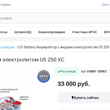
Сервис
пн–
сосы
Шланги ВД
Каналопромывки
Очистные АРОС
МС
ых машин
U.S. Battery Аккумулятор с жидким электролитом US 250
им электролитом US 250 XC
На складе
Арт:
USBAT-250XC
AUTO
33 000 руб.
Купить сейчас