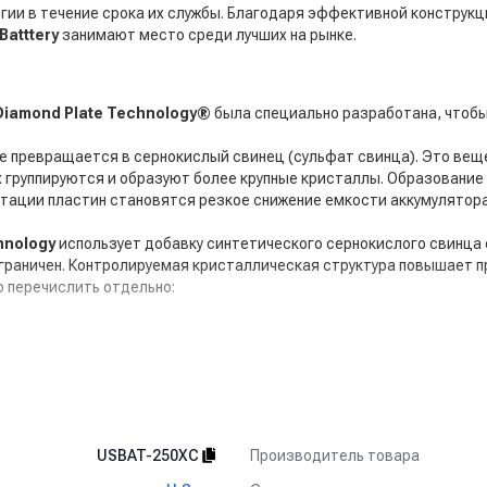
и в течение срока их службы. Благодаря эффективной конструкци
 Batttery
занимают место среди лучших на рынке.
Diamond Plate Technology®
была специально разработана, чтобы
е превращается в сернокислый свинец (сульфат свинца). Это ве
х группируются и образуют более крупные кристаллы. Образование
тации пластин становятся резкое снижение емкости аккумулятора,
hnology
использует добавку синтетического сернокислого свинца с
 ограничен. Контролируемая кристаллическая структура повышает 
 перечислить отдельно:
ая энергия (Вт-ч/кг).
личных температурах и состояниях разрядки.
 устойчивостью к вибрациям и ударам.
Производитель товара
USBAT-250XC