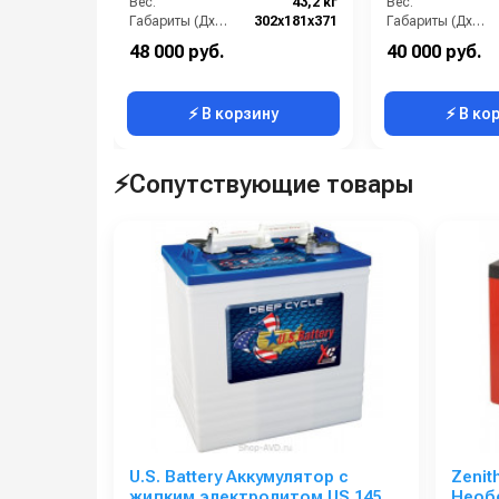
Вес:
43,2 кг
Вес:
Рабочая температура: от -29ºС до +49ºС.
Габариты (ДхШхВ):
302х181х371
Габариты (ДхШхВ):
Размер по BCI: 901.
48 000 руб.
40 000 руб.
⚡ В корзину
⚡ В ко
⚡Сопутствующие товары
U.S. Battery Аккумулятор с
Zenit
жидким электролитом US 145
Необ