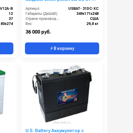
XC
EV12A-B
Артикул:
USBAT- 31DC-XC
12
Габариты (ДхШхВ):
349х171х248
37
Страна-производитель:
США
180x274
Вес:
29,8 кг
105
36 000 руб.
⚡ В корзину
U.S. Battery Аккумулятор с