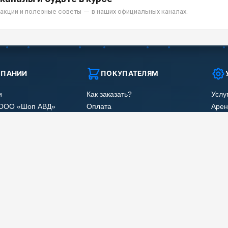
акции и полезные советы — в наших официальных каналах.
МПАНИИ
ПОКУПАТЕЛЯМ
и
Как заказать?
Услу
 ООО «Шоп АВД»
Оплата
Арен
нных клиента
Доставка
Ремо
оглашения
Гарантия
Сер
Лизинг
Наши
Получить скидку
Отзы
Карт