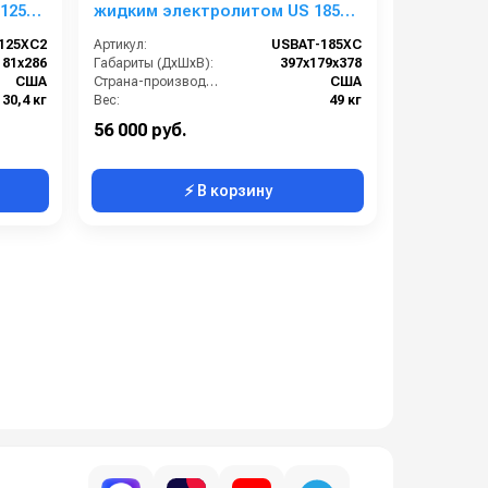
125
жидким электролитом US 185
XC
125XC2
Артикул:
USBAT-185XC
181x286
Габариты (ДхШхВ):
397x179x378
США
Страна-производитель:
США
30,4 кг
Вес:
49 кг
56 000 руб.
⚡ В корзину