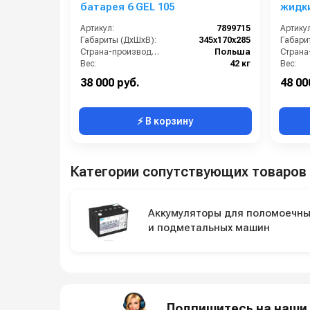
батарея 6 GEL 105
жидк
305HC
Артикул:
7899715
Артикул
Габариты (ДхШхВ):
345x170x285
Габари
Страна-производитель:
Польша
Вес:
42 кг
Вес:
Гарантия:
12 месяцев
38 000 руб.
48 00
⚡ В корзину
Категории сопутствующих товаров
Аккумуляторы для поломоечны
и подметальных машин
Подпишитесь на наши 