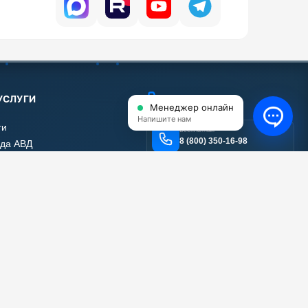
УСЛУГИ
КОНТАКТЫ
Менеджер онлайн
Напишите нам
ги
Бесплатный
8 (800) 350-16-98
да АВД
нт АВД
Email
тификаты
info@shop-avd.ru
 работы
вы наших клиентов
Адрес
111024, г. Москва, ул.
а сайта
Энтузиастов 2-я, дом 5
корпус 17, помещение 12
МЕССЕНДЖЕРЫ