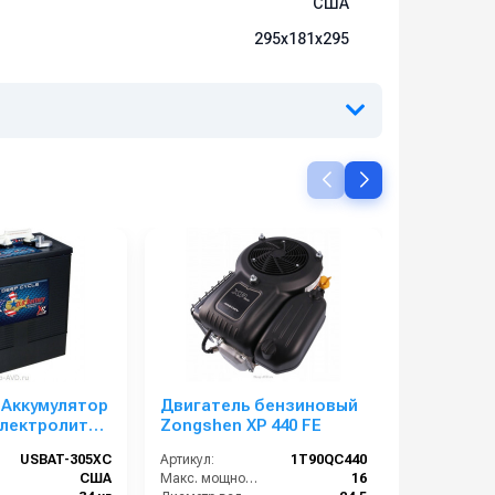
США
295х181х295
y Аккумулятор
Двигатель бензиновый
Комплект
электролитом
Zongshen XP 440 FE
резинов
уплотнен
USBAT-305XC
Артикул:
1T90QC440
Артикул:
ZM-2115
США
Макс. мощность двигателя, л.с.:
16