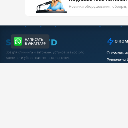
Новинки оборудования, обзоры, 
О КО
Всё для клининга и автомоек: установки высокого
О компани
давления и уборочная техника под ключ.
Реквизиты
Защита да
5.0
Яндекс Отзывы
Условия с
Вакансии
Заказать звонок
Рассрочка
Статьи