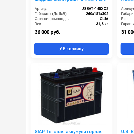
XC2
Артикул:
USBAT-145XC2
Артикул
Габариты (ДхШхВ):
260x181x302
Габари
Страна-производитель:
США
Вес:
Вес:
31,8 кг
Гарант
36 000 руб.
31 00
⚡ В корзину
SIAP Тяговая аккумуляторная
U.S. 