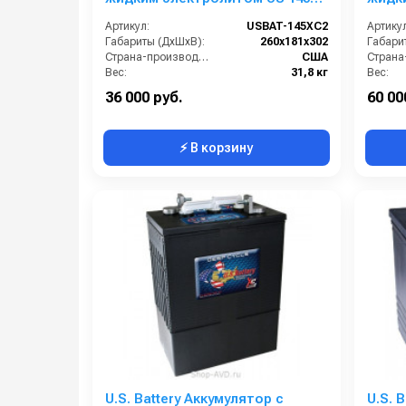
XC2
L16HC
Артикул:
USBAT-145XC2
Артикул
Габариты (ДхШхВ):
260x181x302
Габари
Страна-производитель:
США
Вес:
31,8 кг
Вес:
36 000 руб.
60 00
⚡ В корзину
U.S. Battery Аккумулятор с
U.S. 