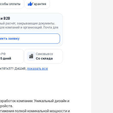
собы оплаты
Гарантия
 и B2B
ный расчёт, закрывающие документы.
ля компаний и организаций. Почта для
ить заявку
о РФ
Самовывоз
🏬
–5 дней
Со склада
2х181х371 ДхШхВ,
показать все
зработок компании. Уникальный дизайн и
ройств.
тижения полной номинальной мощности и