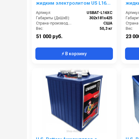
жидким электролитом US L16
жидк
XC
XC2
Артикул:
USBAT-L16XC
Артикул
Габариты (ДхШхВ):
302х181х425
Габари
Страна-производитель:
США
Вес:
50,3 кг
Вес:
51 000 руб.
23 00
⚡ В корзину