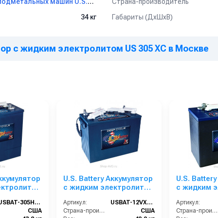
Страна-производитель
Аккумуляторы для поломоечных и подметальных машин U.S.Battery
Габариты (ДхШхВ)
34 кг
ятор с жидким электролитом US 305 XC в Москве
ислотная).
Аккумулятор
U.S. Battery Аккумулятор
U.S. Batter
ектролитом
с жидким электролитом
с жидким 
US 12V XC2
US 250 XC
USBAT-305HC-XC
Артикул:
USBAT-12VXC2
Артикул:
США
Страна-производитель:
США
Страна-производитель: