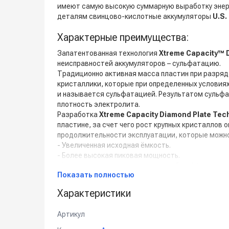
имеют самую высокую суммарную выработку энерги
деталям свинцово-кислотные аккумуляторы
U.S.
Характерные преимущества:
Запатентованная технология
Xtreme Capacity™ 
неисправностей аккумуляторов – сульфатацию.
Традиционно активная масса пластин при разряд
кристаллики, которые при определенных условия
и называется сульфатацией. Результатом сульфа
плотность электролита.
Разработка
Xtreme Capacity Diamond Plate Tec
пластине, за счет чего рост крупных кристаллов
продолжительности эксплуатации, которые можно
- Увеличенная исходная ёмкость.
- Более высокая пиковая мощность.
- Увеличенные плотность энергии (Вт-ч/л) и удельн
Показать полностью
- Повышенная способность к перезарядке при раз
- Укрепленная конструкция пластин с улучшенной
Характеристики
- Продолжительный срок службы.
Артикул