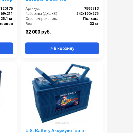
120175
Артикул:
7899713
169х211
Габариты (ДхШхВ):
242х190х275
25,1 кг
Страна-производитель:
Польша
есяцев
Вес:
33 кг
Гарантия:
12 месяцев
32 000 руб.
⚡ В корзину
U.S. Battery Аккумулятор с