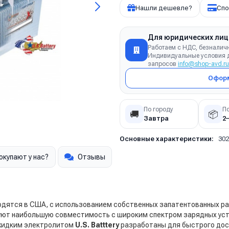
Нашли дешевле?
Спо
Для юридических лиц
Работаем с НДС, безналич
Индивидуальные условия д
запросов
info@shop-avd.ru
Оформ
По городу
П
🚚
📦
Завтра
2
Основные характеристики:
30
окупают у нас?
Отзывы
дятся в США, с использованием собственных запатентованных ра
уют наибольшую совместимость с широким спектром зарядных уст
 жидким электролитом
U.S. Batttery
разработаны для быстрого дос