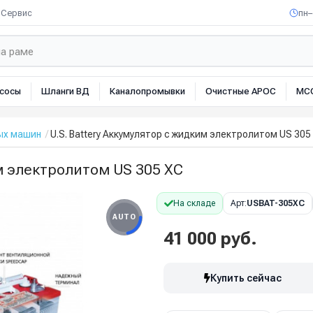
Сервис
пн–
сосы
Шланги ВД
Каналопромывки
Очистные АРОС
МС
ых машин
U.S. Battery Аккумулятор с жидким электролитом US 305
им электролитом US 305 XC
На складе
Арт:
USBAT-305XC
AUTO
41 000 руб.
Купить сейчас