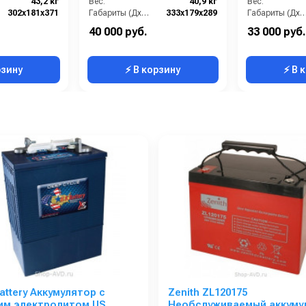
43,2 кг
Вес:
40,9 кг
Вес:
302х181х371
Габариты (ДхШхВ):
333х179х289
Габариты (ДхШх
40 000 руб.
33 000 руб.
рзину
⚡ В корзину
⚡ В 
Battery Аккумулятор с
Zenith ZL120175
им электролитом US
Необслуживаемый аккуму