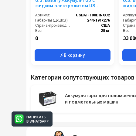
U.S. Battery Аккумулятор с
U.S. 
жидким электролитом US
жидк
100DIN XC2
XC
Артикул:
USBAT-100DINXC2
Артикул
Габариты (ДхШхВ):
244х191х276
Габари
Страна-производитель:
США
Вес:
28 кг
Вес:
0
33 00
⚡ В корзину
Категории сопутствующих товаров
Аккумуляторы для поломоечны
и подметальных машин