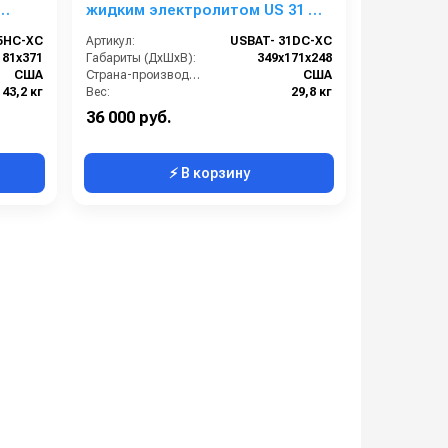
жидким электролитом US 31 DC
XC
5HC-XC
Артикул:
USBAT- 31DC-XC
181х371
Габариты (ДхШхВ):
349х171х248
США
Страна-производитель:
США
43,2 кг
Вес:
29,8 кг
36 000 руб.
⚡ В корзину