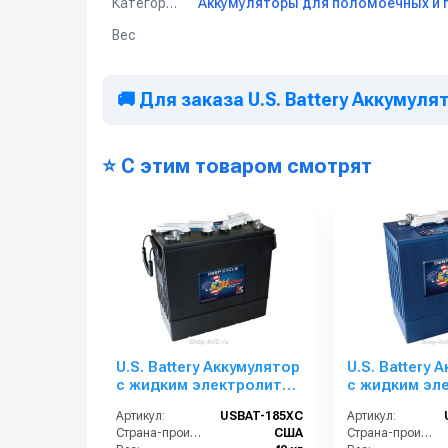
Категория
Вес
🚚 Для заказа U.S. Battery Аккумул
⭐ С этим товаром смотрят
Технические характеристики:
Модель:
US 305 XC
.
Тип: батарея с жидким электролитом (свинцово-к
Напряжение: 6 В.
Емкость при 100 ч разряде: 345 Ач.
U.S. Battery Аккумулятор
U.S. Battery 
Емкость при 20 ч разряде: 310 Ач.
с жидким электролитом
с жидким эл
Емкость при 10 ч разряде: 294 Ач.
US 185 XC
US 305HC XC
Емкость при 5 ч разряде: 253 Ач.
Артикул:
USBAT-185XC
Артикул:
Страна-производитель:
США
Страна-производитель:
Типы терминалов: Offset 'S' (см. фото).