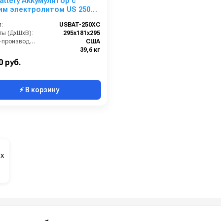
Battery Аккумулятор с
им электролитом US 250
:
USBAT-250XC
ты (ДхШхВ):
295х181х295
Страна-производитель:
США
39,6 кг
0 руб.
⚡ В корзину
х