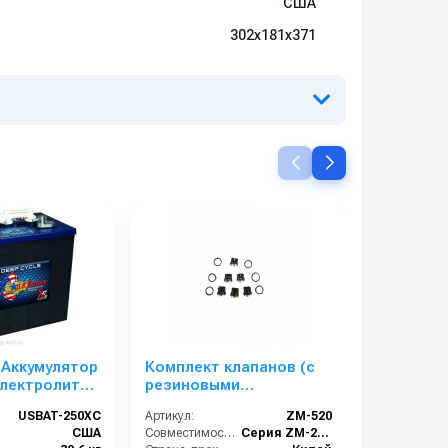
США
302х181х371
y Аккумулятор
Комплект клапанов (с
Двигател
электролитом
резиновыми
Zongshen
уплотнениями) для АВД
USBAT-250XC
Артикул:
ZM-520
Артикул:
ZM-2115M
США
Совместимость:
Серия ZM-2115M (помпа ZM-2115M)