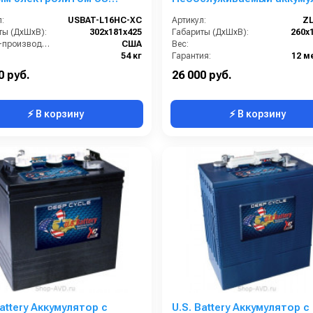
 XC
:
USBAT-L16HC-XC
Артикул:
ZL
ты (ДхШхВ):
302x181x425
Габариты (ДхШхВ):
260х
Страна-производитель:
США
Вес:
54 кг
Гарантия:
12 м
0 руб.
26 000 руб.
⚡ В корзину
⚡ В корзину
Battery Аккумулятор с
U.S. Battery Аккумулятор с