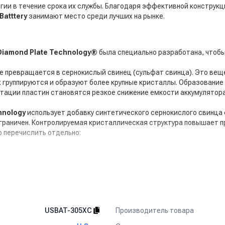
и в течение срока их службы. Благодаря эффективной конструкци
 Batttery
занимают место среди лучших на рынке.
Diamond Plate Technology®
была специально разработана, чтобы
е превращается в сернокислый свинец (сульфат свинца). Это ве
х группируются и образуют более крупные кристаллы. Образование
тации пластин становятся резкое снижение емкости аккумулятора,
hnology
использует добавку синтетического сернокислого свинца с
 ограничен. Контролируемая кристаллическая структура повышает 
 перечислить отдельно:
ая энергия (Вт-ч/кг).
личных температурах и состояниях разрядки.
 устойчивостью к вибрациям и ударам.
Производитель товара
USBAT-305XC