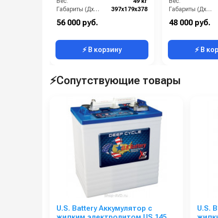
Вес:
49 кг
Вес:
Рабочая температура: от -29ºС до +49ºС.
Габариты (ДхШхВ):
397x179x378
Габариты (ДхШхВ):
Размер по BCI: 902.
56 000 руб.
48 000 руб.
⚡ В корзину
⚡ В ко
⚡Сопутствующие товары
U.S. Battery Аккумулятор с
U.S. 
жидким электролитом US 145
жидк