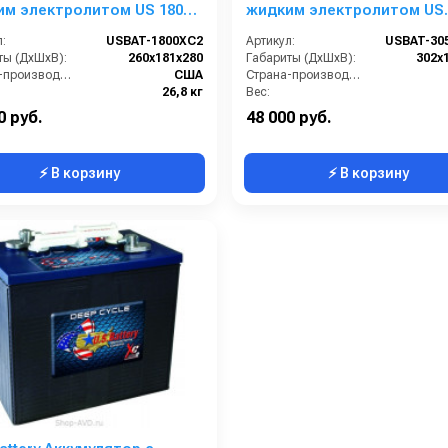
им электролитом US 1800
жидким электролитом US
305HC XC
:
USBAT-1800XC2
Артикул:
USBAT-30
ты (ДхШхВ):
260х181х280
Габариты (ДхШхВ):
302х
Страна-производитель:
США
Страна-производитель:
26,8 кг
Вес:
0 руб.
48 000 руб.
⚡ В корзину
⚡ В корзину