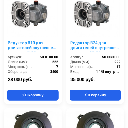
Редуктор B10 для
Редуктор B24 для
двигателей внутреннего
двигателей внутреннего
сгорания 7-10 л.с. вал
сгорания 18-24 л.с.. вал
дв. 25,4 мм - 1 вал насос
Артикул:
50.0100.00
дв. 28,6 мм - 11/8 вал
Артикул:
50.0060.00
24 мм
Длина (мм):
222
насос 24 мм
Длина (мм):
222
Мощность (кВт):
7
Мощность (кВт):
17
Обороты двигателя (об/мин):
3400
Вход:
1 1/8 внутренняя резьба
Вход:
1 внутренняя резьба
Выход:
24 мм внутренняя
28 000 руб.
35 000 руб.
⚡ В корзину
⚡ В корзину