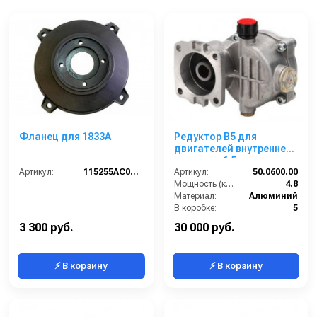
Фланец для 1833А
Редуктор B5 для
двигателей внутреннего
сгорания 6,5 л.с. вал дв.
Артикул:
115255AC00000
19,05 мм - 3/4 вал насос
Артикул:
50.0600.00
24 мм
Мощность (кВт):
4.8
Материал:
Алюминий
В коробке:
5
Вес, кг:
2
3 300 руб.
30 000 руб.
⚡ В корзину
⚡ В корзину