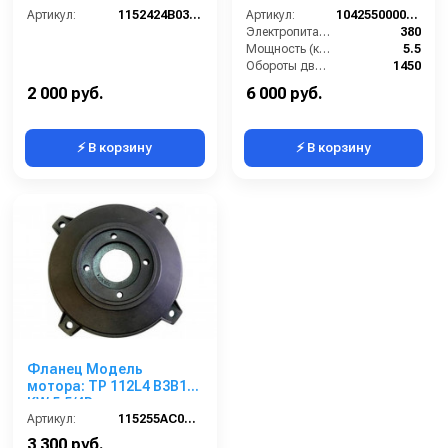
Артикул:
1152424B03071
Артикул:
1042550000000
Электропитание (В):
380
Мощность (кВт):
5.5
Обороты двигателя (об/мин):
1450
Страна-производитель:
Италия
2 000 руб.
6 000 руб.
⚡ В корзину
⚡ В корзину
Фланец Модель
мотора: TP 112L4 B3B14
KW 5,5/4P
Артикул:
115255AC00000
3 300 руб.