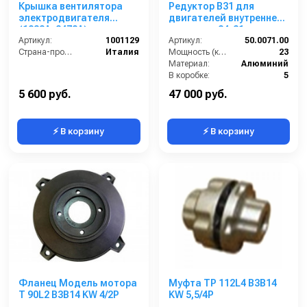
Крышка вентилятора
Редуктор B31 для
электродвигателя
двигателей внутреннего
(1833А, 2478А)
сгорания; 24-31 л.с. вал
Артикул:
1001129
дв.28,6 мм - 11/8 вал
Артикул:
50.0071.00
Страна-производитель:
Италия
насоса 24мм
Мощность (кВт):
23
Материал:
Алюминий
В коробке:
5
Вес, кг:
3.804
5 600 руб.
47 000 руб.
⚡ В корзину
⚡ В корзину
Фланец Модель мотора
Муфта TP 112L4 B3B14
T 90L2 B3B14 KW 4/2P
KW 5,5/4P