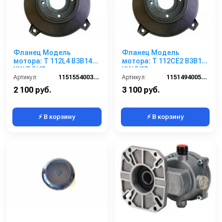
Фланец Модель
Фланец Модель
мотора: T 112L4 B3B14
мотора: T 112CE2 B3B14
KW 7,5/4P
KW 5/2P
Артикул:
1151554003180
Артикул:
115149400510E
2 100 руб.
3 100 руб.
⚡ В корзину
⚡ В корзину