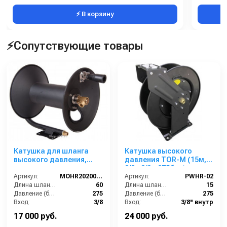
⚡ В корзину
⚡Сопутствующие товары
Катушка для шланга
Катушка высокого
высокого давления,
давления TOR-M (15м,
окрашенная сталь,
3/8г-3/8г, 275бар)
вместимость 3/8 60m,
Артикул:
MOHR2020004
Артикул:
PWHR-02
275bar, 3/8внеш
Длина шланга (м):
60
Длина шланга (м):
15
Давление (бар):
275
Давление (бар):
275
Вход:
3/8
Вход:
3/8" внутр
Выход:
3/8 внеш
Выход:
3/4" внутр
17 000 руб.
24 000 руб.