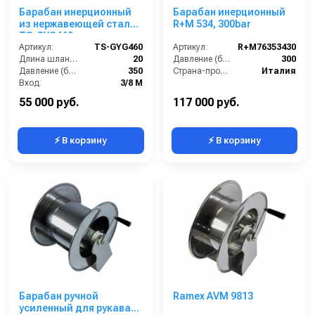
Барабан инерционный
Барабан инерционный
из нержавеющей стали
R+M 534, 300bar
TS-GYG460
Артикул:
TS-GYG460
Артикул:
R+M76353430
Длина шланга (м):
20
Давление (бар):
300
Давление (бар):
350
Страна-производитель:
Италия
Вход:
3/8 М
Выход:
3/8М – 18/1,5М
55 000 руб.
117 000 руб.
⚡ В корзину
⚡ В корзину
Барабан ручной
Ramex AVM 9813
усиленный для рукава