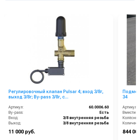
Регулировочный клапан Pulsar 4; вход 3/8г,
Подмета
выход 3/8г; By-pass 3/8г, с
34
микропереключателем
Артикул:
60.0006.60
Артикул:
By-pass:
Есть
Вместимос
Вход:
3/8 внутренняя резьба
Колёсный
Выход:
3/8 внутренняя резьба
Материал:
Латунь
Рабочая 
11 000 руб.
844 000
Производительность (л/мин):
40