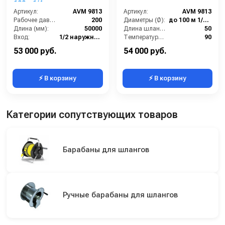
100м 1/4 или
50м.1/2(нерж.)1/2ш.1/2ш.
Артикул:
AVM 9813
Артикул:
AVM 9813
200 бар
Рабочее давление (бар):
200
Диаметры (Ø):
до 100 м 1/4", 70 м 3/8", 50 м 1/2"
Длина (мм):
50000
Длина шланга ВД (м):
50
Вход:
1/2 наружняя резьба
Температура (°C):
90
Выход:
1/2 наружняя резьба
Рабочее давление (бар):
200
53 000 руб.
54 000 руб.
⚡ В корзину
⚡ В корзину
Категории сопутствующих товаров
Барабаны для шлангов
Ручные барабаны для шлангов