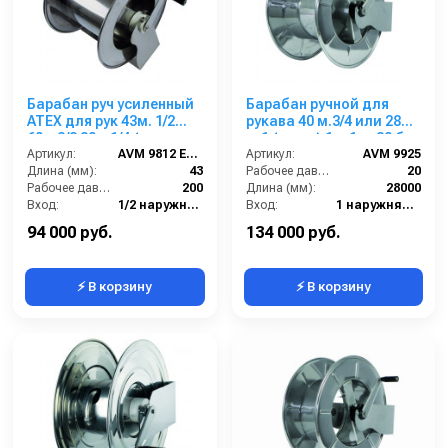
Барабан руч усиленный
Барабан ручной для
ATEX для рук 43м. 1/2
рукава 40 м.3/4 или 28
60м 3/8 80м 1/4 (нерж.
м.1 (нерж.) 1ш.1ш. 20 бар
AISI 316) 1/2ш.1/2ш. 200
Артикул:
AVM 9812 EX 316
Артикул:
AVM 9925
бар
Длина (мм):
43
Рабочее давление (бар):
20
Рабочее давление (бар):
200
Длина (мм):
28000
Вход:
1/2 наружняя резьба
Вход:
1 наружняя резьба
Выход:
1/2 наружняя резьба
Выход:
1 наружняя резьба
94 000 руб.
134 000 руб.
⚡ В корзину
⚡ В корзину