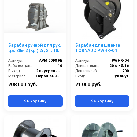
Барабан ручной для рук.
Барабан для шланга
дл. 20м 2 (кр.) 2г; 2 г. 10
TORNADO PWHR-04
бар
Артикул:
AVM 2090 FE
Артикул:
PWHR-04
Рабочее давление (бар):
10
Длина шланга (м):
20 м - 5/16
Выход:
2 внутренняя резьба
Давление (бар):
200
Материал:
Окрашенная сталь
Вход:
3/8 внут
В коробке:
1
Выход:
3/8 внеш.
208 000 руб.
21 000 руб.
⚡ В корзину
⚡ В корзину