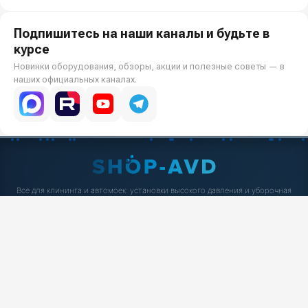
Подпишитесь на наши каналы и будьте в
курсе
Новинки оборудования, обзоры, акции и полезные советы — в
наших официальных каналах.
Всё для клининга и автомоек: установки высокого давления и уборочная
техника под ключ.
О КОМПАНИИ
О компании
Реквизиты ООО «Шоп АВД»
ПОКУПАТЕЛЯМ