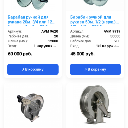
Барабан ручной для
Барабан ручной для
рукава 20м. 3/4 или 12м.
рукава 50м. 1/2 (нерж.)
1 (нерж.)1ш.1ш. 20 бар
1/2ш.1/2ш. 200 бар
Артикул:
AVM 9620
Артикул:
AVM 9919
Рабочее давление (бар):
20
Длина (мм):
50000
Длина (мм):
12000
Рабочее давление (бар):
200
Вход:
1 наружняя резьба
Вход:
1/2 наружняя резьба
Выход:
1 наружняя резьба
Материал:
Нержавеющая сталь
60 000 руб.
45 000 руб.
⚡ В корзину
⚡ В корзину