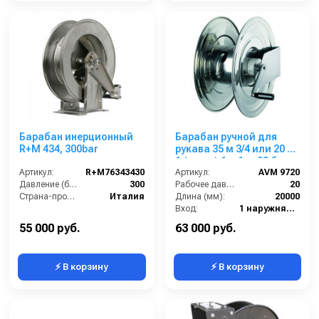
Барабан инерционный
Барабан ручной для
R+M 434, 300bar
рукава 35 м 3/4 или 20 м
1 (нерж.) 1ш.1ш. 20 бар
Артикул:
R+M76343430
Артикул:
AVM 9720
Давление (бар):
300
Рабочее давление (бар):
20
Страна-производитель:
Италия
Длина (мм):
20000
Вход:
1 наружняя резьба
Выход:
1 наружняя резьба
55 000 руб.
63 000 руб.
⚡ В корзину
⚡ В корзину