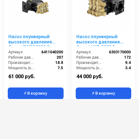
Насос плунжерный
Насос плунжерный
высокого давления
высокого давления
Comet FWS2 5030 G
Comet LWD 2525 G
(18,8/207) 1750 об/мин ø
Артикул:
6411040200
(9,4/172) 3400 об/мин. ø
Артикул:
6303170000
25 мм п.в. ROBIN
Рабочее давление (бар):
207
3/4” п.в.
Рабочее давление (бар):
172
Производительность (л/мин):
18.8
Производительность (л/мин):
9.4
Мощность (кВт):
7.5
Мощность (кВт):
3.4
Обороты двигателя (об/мин):
1750
Обороты двигателя (об/мин):
3400
61 000 руб.
44 000 руб.
⚡ В корзину
⚡ В корзину