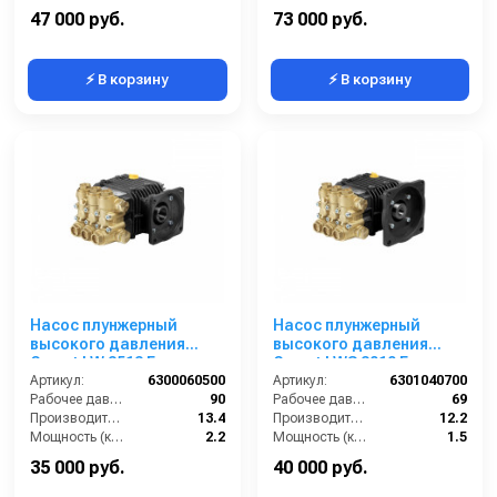
Обороты двигателя (об/мин):
2800
Обороты двигателя (об/мин):
1450
47 000 руб.
73 000 руб.
⚡ В корзину
⚡ В корзину
Насос плунжерный
Насос плунжерный
высокого давления
высокого давления
Comet LW 3513 E
Comet LWS 3010 E
(13,4/90); 1450 об/мин.
Артикул:
6300060500
(12,2/69) 1750 об/мин ø
Артикул:
6301040700
вал ø 24 мм п.в., алюм.
Рабочее давление (бар):
90
5/8” п.в.
Рабочее давление (бар):
69
Производительность (л/мин):
13.4
Производительность (л/мин):
12.2
Мощность (кВт):
2.2
Мощность (кВт):
1.5
Обороты двигателя (об/мин):
1450
Обороты двигателя (об/мин):
1750
35 000 руб.
40 000 руб.