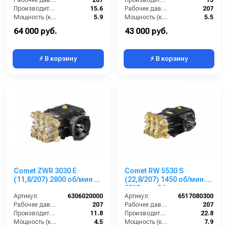
Рабочее давление (бар):
207
1”п.в.
Производительность (л/мин):
15
Производительность (л/мин):
15.6
Рабочее давление (бар):
207
Мощность (кВт):
5.9
Мощность (кВт):
5.5
Обороты двигателя (об/мин):
1450
Обороты двигателя (об/мин):
3400
64 000 руб.
43 000 руб.
⚡ В корзину
⚡ В корзину
Comet ZWR 3030 E
Comet RW 5530 S
(11,8/207) 2800 об/мин 28
(22,8/207) 1450 об/мин.
мм п.в.
85°C вал 24мм
Артикул:
6306020000
Артикул:
6517080300
Рабочее давление (бар):
207
Рабочее давление (бар):
207
Производительность (л/мин):
11.8
Производительность (л/мин):
22.8
Мощность (кВт):
4.5
Мощность (кВт):
7.9