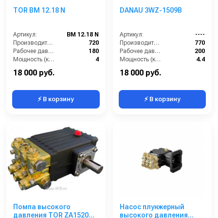
TOR BM 12.18 N
DANAU 3WZ-1509B
Артикул:
BM 12.18 N
Артикул:
----
Производительность (л/ч):
720
Производительность (л/ч):
770
Рабочее давление (бар):
180
Рабочее давление (бар):
200
Мощность (кВт):
4
Мощность (кВт):
4.4
Электропитание (В):
380
Масса (кг):
7.2
18 000 руб.
18 000 руб.
⚡ В корзину
⚡ В корзину
Помпа высокого
Насос плунжерный
давления TOR ZA1520N
высокого давления