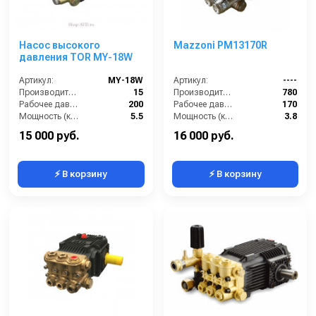
Насос высокого
Mazzoni PM13170R
давления TOR MY-18W
Артикул:
MY-18W
Артикул:
----
Производительность (л/мин):
15
Производительность (л/ч):
780
Рабочее давление (бар):
200
Рабочее давление (бар):
170
Мощность (кВт):
5.5
Мощность (кВт):
3.8
Масса (кг):
10
Масса (кг):
7.2
15 000 руб.
16 000 руб.
⚡ В корзину
⚡ В корзину