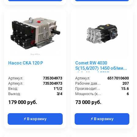
Насос CKA 120 Р
Comet RW 4030
S(15,6/207) 1450 об/мин.
nickel head 85°C вал
Артикул:
735304973
24мм
Артикул:
6517010600
Артикул:
735304973
Рабочее давление (бар):
207
Вход:
1'1/2
Производительность (л/мин):
15.6
Выход:
3/4
Мощность (кВт):
6
Производитель:
Bertolini
Обороты двигателя (об/мин):
1450
179 000 руб.
73 000 руб.
⚡ В корзину
⚡ В корзину