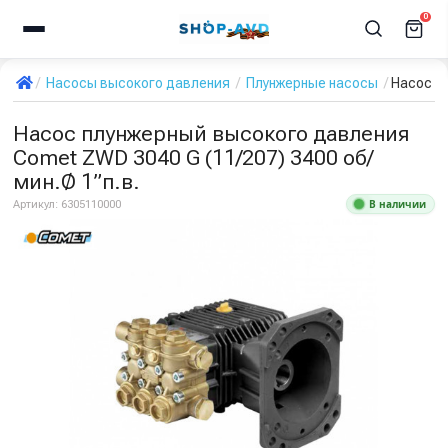
0
Насосы высокого давления
Плунжерные насосы
Насос пл
Насос плунжерный высокого давления
Comet ZWD 3040 G (11/207) 3400 об/
мин.Ø 1”п.в.
В наличии
Артикул:
6305110000