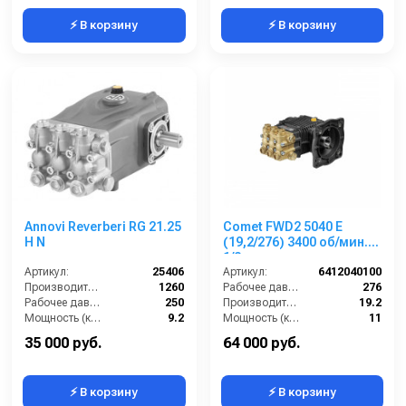
⚡ В корзину
⚡ В корзину
Annovi Reverberi RG 21.25
Comet FWD2 5040 E
H N
(19,2/276) 3400 об/мин.1”
1/8 п.в.
Артикул:
25406
Артикул:
6412040100
Производительность (л/ч):
1260
Рабочее давление (бар):
276
Рабочее давление (бар):
250
Производительность (л/мин):
19.2
Мощность (кВт):
9.2
Мощность (кВт):
11
Масса (кг):
7.6
Обороты двигателя (об/мин):
3400
35 000 руб.
64 000 руб.
⚡ В корзину
⚡ В корзину