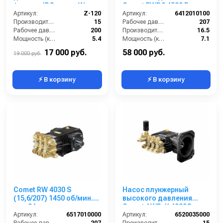
(аналог IPG серии W,
Comet FWD2 4530 E
WS)
Артикул:
Z-120
(16,5/207) 3400 об/мин.1”
Артикул:
6412010100
Производительность (л/мин):
15
1/8 п.в.
Рабочее давление (бар):
207
Рабочее давление (бар):
200
Производительность (л/мин):
16.5
Мощность (кВт):
5.4
Мощность (кВт):
7.1
Обороты двигателя (об/мин):
1450
Обороты двигателя (об/мин):
3400
17 000 руб.
58 000 руб.
19 000 руб.
⚡ В корзину
⚡ В корзину
Comet RW 4030 S
Насос плунжерный
(15,6/207) 1450 об/мин.
высокого давления
вал 24мм
Comet AWD-K 4030G
Артикул:
6517010000
(15/207) 3400 об/мин.Ø
Артикул:
6520035000