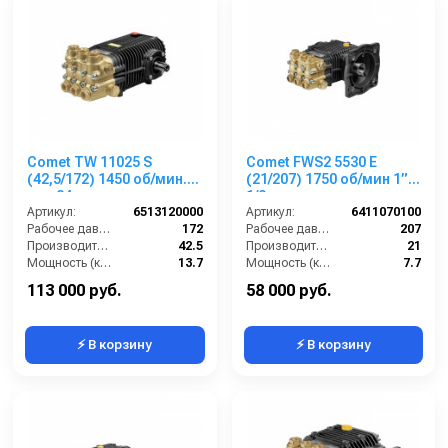
Comet TW 11025 S
Comet FWS2 5530 E
(42,5/172) 1450 об/мин.
(21/207) 1750 об/мин 1”
вал 24мм
1/8 п.в.
Артикул:
6513120000
Артикул:
6411070100
Рабочее давление (бар):
172
Рабочее давление (бар):
207
Производительность (л/мин):
42.5
Производительность (л/мин):
21
Мощность (кВт):
13.7
Мощность (кВт):
7.7
Обороты двигателя (об/мин):
1450
Обороты двигателя (об/мин):
1750
113 000 руб.
58 000 руб.
⚡ В корзину
⚡ В корзину