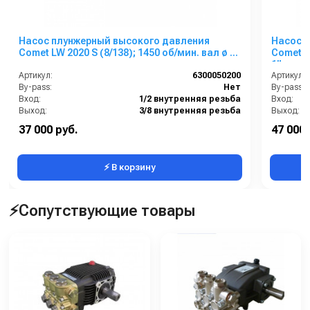
Насос плунжерный высокого давления
Насос 
Comet LW 2020 S (8/138); 1450 об/мин. вал ø 24
Comet Z
мм
1”п.в.
Артикул:
6300050200
Артикул:
By-pass:
Нет
By-pass:
Вход:
1/2 внутренняя резьба
Вход:
Выход:
3/8 внутренняя резьба
Выход:
Материал:
Латунь
Материал
37 000 руб.
47 000 
Производительность (л/мин):
8
⚡ В корзину
⚡Сопутствующие товары