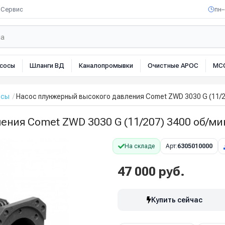
Сервис
пн–
сосы
Шланги ВД
Каналопромывки
Очистные АРОС
МС
осы
Насос плунжерный высокого давления Comet ZWD 3030 G (11/20
ния Comet ZWD 3030 G (11/207) 3400 об/мин
На складе
Арт:
6305010000
47 000 руб.
Купить сейчас