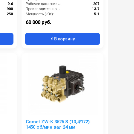
п.в. ROBIN
9.6
Рабочее давление (бар):
207
900
Производительность (л/мин):
13.7
250
Мощность (кВт):
5.1
0.7
Обороты двигателя (об/мин):
1750
60 000 руб.
⚡ В корзину
Comet ZW-K 3525 S (13,4/172)
1450 об/мин вал 24 мм