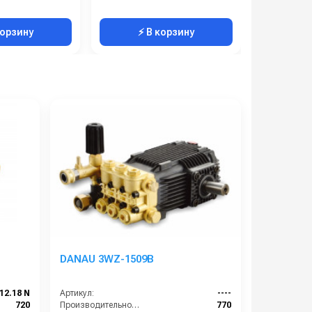
корзину
⚡ В корзину
⚡ 
DANAU 3WZ-1509B
12.18 N
Артикул:
----
720
Производительность (л/ч):
770