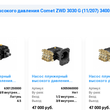
окого давления Comet ZWD 3030 G (11/207) 3400 
ерный
Насос плунжерный
Насос плу
вления
высокого давления
высокого 
09 S
Comet ZWD-K 4030 G
Comet ZWD 
6301250000
Артикул:
6305060000
Артикул:
 об/мин. вал
(15/207) 3400 об/мин.Ø
(13/207) 34
3/8 внутренняя резьба
By-pass:
Нет
By-pass:
1”п.в.
1”п.в.
Латунь
Вход:
1/2 внутренняя резьба
Вход:
4.5
Выход:
3/8 внутренняя резьба
Выход:
1
Материал:
Латунь
Материал:
47 000 руб.
47 000 руб.
6.1
Производительность (л/мин):
15
Производительность (л/мин