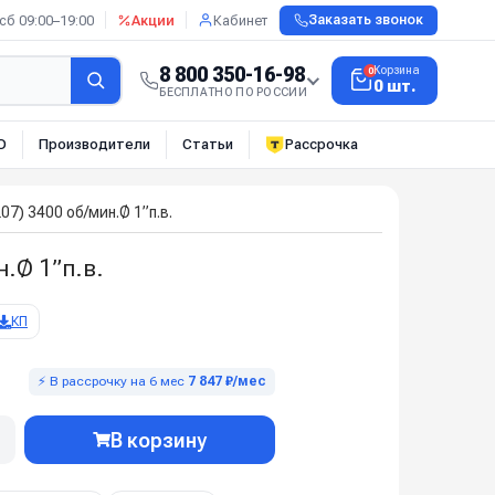
сб 09:00–19:00
Акции
Кабинет
Заказать звонок
8 800 350-16-98
Корзина
0
0 шт.
БЕСПЛАТНО ПО РОССИИ
О
Производители
Статьи
Рассрочка
7) 3400 об/мин.Ø 1”п.в.
.Ø 1”п.в.
КП
⚡ В рассрочку на 6 мес
7 847 ₽/мес
В корзину