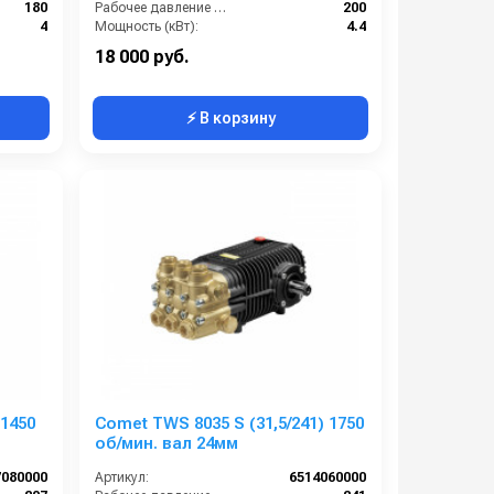
180
Рабочее давление (бар):
200
4
Мощность (кВт):
4.4
380
Масса (кг):
7.2
18 000 руб.
⚡ В корзину
 1450
Comet TWS 8035 S (31,5/241) 1750
об/мин. вал 24мм
7080000
Артикул:
6514060000