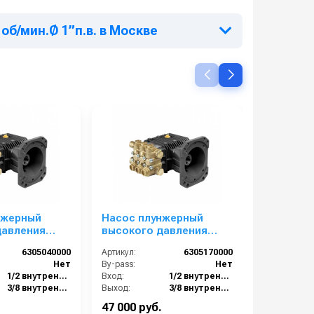
об/мин.Ø 1”п.в. в Москве
нжерный
Насос плунжерный
Насос п
давления
высокого давления
высокого
3530 G
Comet ZWD 3535 G
Comet ZW
6305040000
Артикул:
6305170000
Артикул:
00 об/мин.Ø
(13/240) 3400 об/мин.Ø
(11/207) 
Нет
By-pass:
Нет
By-pass:
1”п.в.
1”п.в.
1/2 внутренняя резьба
Вход:
1/2 внутренняя резьба
Вход:
3/8 внутренняя резьба
Выход:
3/8 внутренняя резьба
Выход:
Латунь
Материал:
Латунь
Материал:
47 000 руб.
53 000 ру
):
13
Производительность (л/мин):
13