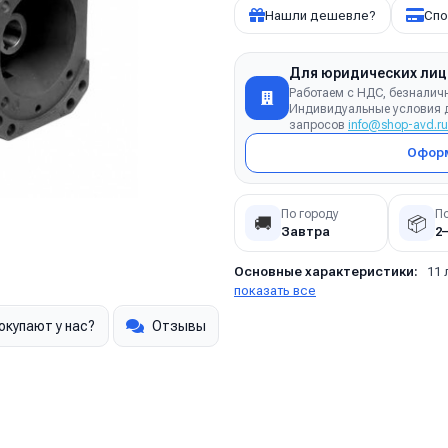
Нашли дешевле?
Спо
Для юридических лиц
Работаем с НДС, безналич
Индивидуальные условия д
запросов
info@shop-avd.ru
Оформ
По городу
П
🚚
📦
Завтра
2
Основные характеристики:
11 
показать все
окупают у нас?
Отзывы