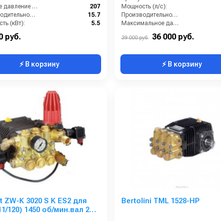
Рабочее давление (бар):
207
Мощность (л/с):
Производительность (л/мин):
15.7
Производительность (л/ч):
ть (кВт):
5.5
Максимальное давление воды (бар):
Обороты двигателя (об/мин):
1750
Объём заливаемого масла (л):
0 руб.
36 000 руб.
39 000 руб.
⚡ В корзину
⚡ В корзину
 ZW-K 3020 S K ES2 для
Bertolini TML 1528-HP
(11/120) 1450 об/мин.вал 24