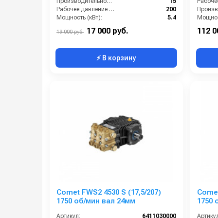
Производительность (л/мин):
15
Рабочее давление (бар):
200
Мощность (кВт):
5.4
Мощнос
Обороты двигателя (об/мин):
1450
17 000 руб.
112 0
19 000 руб.
⚡ В корзину
Comet FWS2 4530 S (17,5/207)
Comet
1750 об/мин вал 24мм
1750 о
Артикул:
6411030000
Артикул