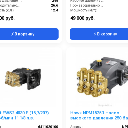
Рабочее давление (бар):
248
Рабочее давление (бар):
Производительность (л/мин):
26.6
Производительность (л/мин):
ть (кВт):
12.4
Мощность (кВт):
Обороты двигателя (об/мин):
1450
Обороты двигателя (об/мин):
00 руб.
49 000 руб.
⚡ В корзину
⚡ В корзину
 FWS2 4030 E (15,7/207)
Hawk NPM1525R Насос
б/мин 1” 1/8 п.в.
высокого давления 250 ба
л/мин
:
6411020100
Артикул:
NP