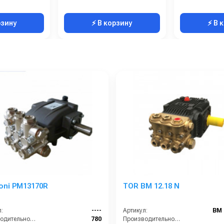
рзину
⚡ В корзину
⚡ В 
oni PM13170R
TOR BM 12.18 N
:
----
Артикул:
BM 
Производительность (л/ч):
780
Производительность (л/ч):