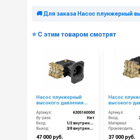
🚚 Для заказа Насос плунжерный выс
⭐ С этим товаром смотрят
Насос плунжерный
Насос плунж
высокого давления
высокого да
Comet ZWD 3035 G
Comet LWS 12
Артикул:
6305160000
Артикул:
(11/240) 3400 об/мин.Ø
(4,5/60); 1750
By-pass:
Нет
Вход:
1”п.в.
ø 24 мм
Вход:
1/2 внутренняя резьба
Материал:
Выход:
3/8 внутренняя резьба
Производительность (л/мин):
Материал:
Латунь
В коробке:
47 000 руб.
37 000 руб.
Производительность (л/мин):
11
Вес, кг: