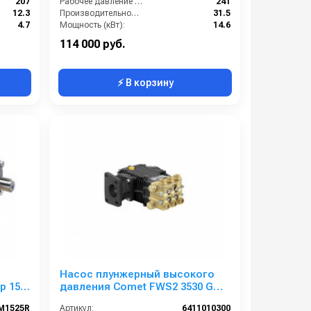
207
Рабочее давление (бар):
241
12.3
Производительность (л/мин):
31.5
4.7
Мощность (кВт):
14.6
1450
Обороты двигателя (об/мин):
1750
114 000 руб.
⚡ В корзину
Насос плунжерный высокого
р 15
давления Comet FWS2 3530 G
(13,7/207) 1750 об/мин ø 25 мм
M1525R
Артикул:
6411010300