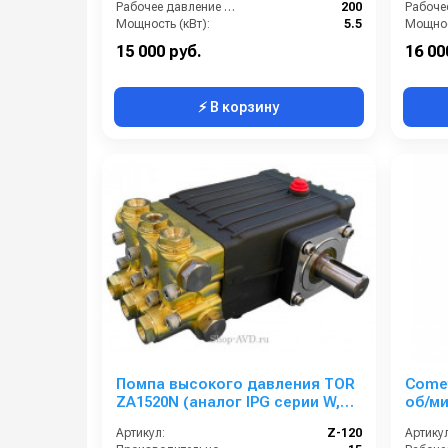
Рабочее давление (бар):
200
Мощность (кВт):
5.5
Мощнос
Масса (кг):
10
Масса (
15 000 руб.
16 00
⚡ В корзину
Помпа высокого давления TOR
Comet
ZA1520N (аналог IPG серии W,
об/ми
WS)
Артикул:
Z-120
Артикул