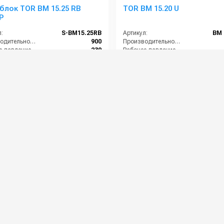
лок TOR BM 15.25 RB
TOR BM 15.20 U
P
:
S-BM15.25RB
Артикул:
BM 
Производительность (л/ч):
900
Производительность (л/ч):
Рабочее давление (бар):
230
Рабочее давление (бар):
ть (кВт):
6.2
Мощность (кВт):
питание (В):
380
Электропитание (В):
0 руб.
73 000 руб.
⚡ В корзину
⚡ В корзину