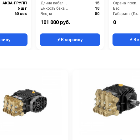
АКВА-ГРУПП
Длина кабеля (м):
15
Страна-производитель:
6 шт
Ёмкость бака (л):
18
Вес:
60 сек
Вес, кг:
50
Габариты (ДхШх
Россия
Мощность (Вт):
1500
Гарантия:
101 000 руб.
0
1 год
Напряжение (В):
230
рзину
⚡ В корзину
⚡ В 