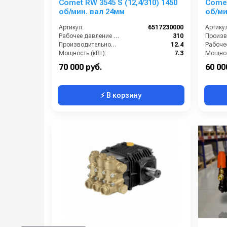
Comet RW 3545 S (12,4/310) 1450
Comet
об/мин. вал 24мм
Артикул:
6517230000
Артикул
Рабочее давление (бар):
310
Производительность (л/мин):
12.4
Мощность (кВт):
7.3
Мощнос
Обороты двигателя (об/мин):
1450
70 000 руб.
60 00
⚡ В корзину