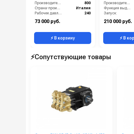
Производительность (л/ч):
800
Производитель:
Страна-производитель:
Италия
Функция выдувания:
Рабочее давление (бар):
240
Запуск:
Мощность (кВт):
4
Страна-производитель:
73 000 руб.
210 000 руб.
Электропитание (В):
380
Гарантия:
⚡ В корзину
⚡ В ко
⚡Сопутствующие товары