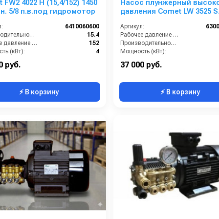
 FW2 4022 H (15,4/152) 1450
Насос плунжерный высок
об/мин. 5/8 п.в.под гидромотор
давления Comet LW 3525 S
(14/200); 1450 об/мин вал ø
:
6410060600
Артикул:
630
Производительность (л/мин):
15.4
Рабочее давление (бар):
Рабочее давление (бар):
152
Производительность (л/мин):
ть (кВт):
4
Мощность (кВт):
Обороты двигателя (об/мин):
1450
Обороты двигателя (об/мин):
0 руб.
37 000 руб.
⚡ В корзину
⚡ В корзину