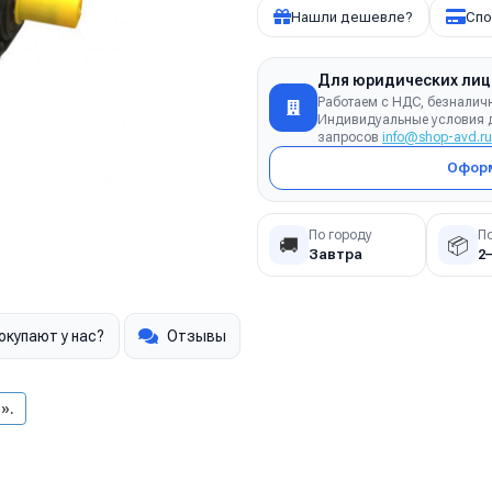
Нашли дешевле?
Спо
Для юридических лиц
Работаем с НДС, безналич
Индивидуальные условия д
запросов
info@shop-avd.ru
Оформ
По городу
П
🚚
📦
Завтра
2
окупают у нас?
Отзывы
».