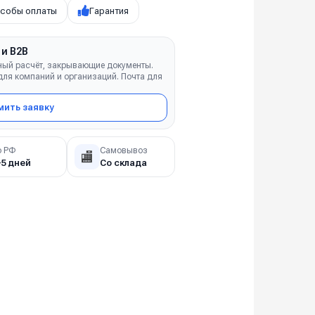
собы оплаты
Гарантия
 и B2B
ный расчёт, закрывающие документы.
ля компаний и организаций. Почта для
ить заявку
о РФ
Самовывоз
🏬
–5 дней
Со склада