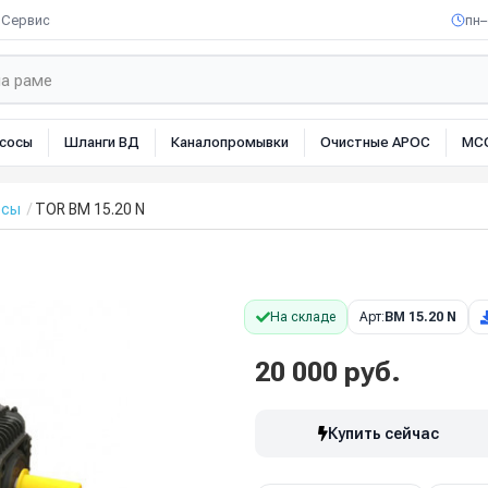
Сервис
пн–
сосы
Шланги ВД
Каналопромывки
Очистные АРОС
МС
осы
TOR BM 15.20 N
На складе
Арт:
BM 15.20 N
20 000 руб.
Купить сейчас