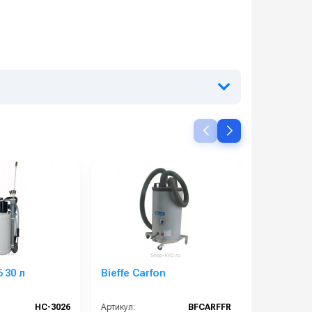
 30 л
Bieffe Carfon
Щетка в
22х1,5 ш
HC-3026
Артикул:
BFCARFFR
Артикул: