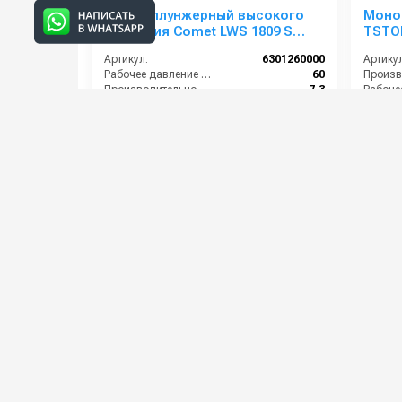
Насос плунжерный высокого
Моноб
давления Comet LWS 1809 S
TSTO
(7,3/60); 1750 об/мин. вал ø 24 мм
Артикул:
6301260000
Артикул
Рабочее давление (бар):
60
Производительность (л/мин):
7.3
Мощность (кВт):
0.8
Мощнос
Обороты двигателя (об/мин):
1750
Электро
37 000 руб.
82 00
⚡ В корзину