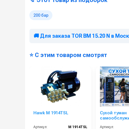
🔖 Этот товар из подборок
200 бар
🚚 Для заказа TOR BM 15.20 N в Мос
⭐ С этим товаром смотрят
Hawk M 1914TSL
Сухой туман
самообслужи
Мойки
Артикул:
M 1914TSL
Артикул: