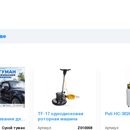
кве
TF-17 однодисковая
Puli HC-3026
вания для
роторная машина
Сухой туман
Артикул:
Z010008
Артикул: