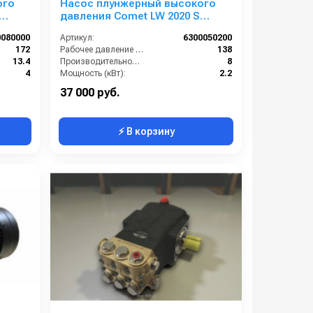
ого
Насос плунжерный высокого
давления Comet LW 2020 S
 24 мм
(8/138); 1450 об/мин. вал ø 24 мм
0080000
Артикул:
6300050200
172
Рабочее давление (бар):
138
13.4
Производительность (л/мин):
8
4
Мощность (кВт):
2.2
1450
Обороты двигателя (об/мин):
1450
37 000 руб.
⚡ В корзину