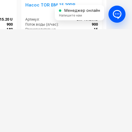
Насос TOR BM 15.20RB
Менеджер онлайн
Напишите нам
15.20 U
Артикул:
BM-15.20RB
900
Поток воды (л/час):
900
180
Производительность (л/мин):
15
5.5
Температура (°C):
60
380
Давление (бар):
200
17 000 руб.
19 000 руб.
⚡ В корзину