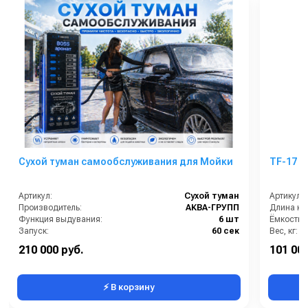
Сухой туман самообслуживания для Мойки
TF-17 
Артикул:
Сухой туман
Артикул:
Производитель:
АКВА-ГРУПП
Длина каб
Функция выдувания:
6 шт
Ёмкость б
Запуск:
60 сек
Вес, кг:
Страна-производитель:
Россия
Мощность
210 000 руб.
101 000
Гарантия:
1 год
Напряжен
⚡ В корзину