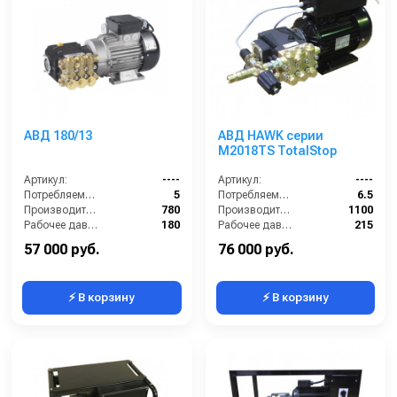
АВД 180/13
АВД HAWK серии
M2018TS TotalStop
Артикул:
----
Артикул:
----
Потребляемая мощность (кВт):
5
Потребляемая мощность (кВт):
6.5
Производительность (л/ч):
780
Производительность (л/ч):
1100
Рабочее давление (бар):
180
Рабочее давление (бар):
215
Мощность (кВт):
5
Мощность (кВт):
5.5
57 000 руб.
76 000 руб.
⚡ В корзину
⚡ В корзину