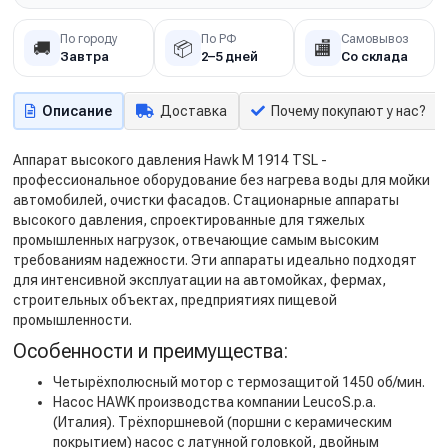
По городу
По РФ
Самовывоз
🚚
📦
🏬
Завтра
2–5 дней
Со склада
Описание
Доставка
Почему покупают у нас?
Аппарат высокого давления Hawk M 1914 TSL -
профессиональное оборудование без нагрева воды для мойки
автомобилей, очистки фасадов. Cтационарные аппараты
высокого давления, спроектированные для тяжелых
промышленных нагрузок, отвечающие самым высоким
требованиям надежности. Эти аппараты идеально подходят
для интенсивной эксплуатации на автомойках, фермах,
строительных объектах, предприятиях пищевой
промышленности.
Особенности и преимущества:
Четырёхполюсный мотор с термозащитой 1450 об/мин.
Насос HAWK производства компании LeucoS.p.a.
(Италия). Трёхпоршневой (поршни с керамическим
покрытием) насос с латунной головкой, двойным