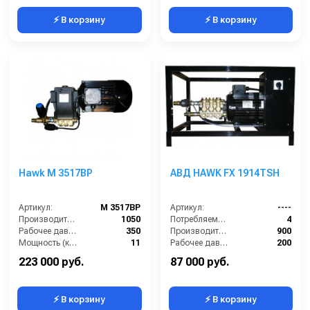
⚡ В корзину
⚡ В корзину
Hawk M 3517BP
АВД HAWK FX 1914TSH
Артикул:
M 3517BP
Артикул:
----
Производительность (л/ч):
1050
Потребляемая мощность (кВт):
4
Рабочее давление (бар):
350
Производительность (л/ч):
900
Мощность (кВт):
11
Рабочее давление (бар):
200
Электропитание (В):
380
Мощность (кВт):
4
223 000 руб.
87 000 руб.
⚡ В корзину
⚡ В корзину