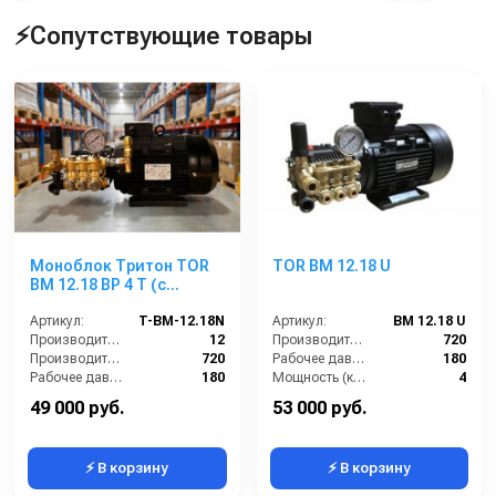
⚡Сопутствующие товары
Моноблок Тритон TOR
TOR BM 12.18 U
ВМ 12.18 ВР 4 Т (с
манометром, с
аварийным
Артикул:
T-BM-12.18N
Артикул:
BM 12.18 U
регулятором давления
Производительность (л/мин):
12
Производительность (л/ч):
720
SVL17 170 бар, без
Производительность (л/ч):
720
Рабочее давление (бар):
180
электрики)
Рабочее давление (бар):
180
Мощность (кВт):
4
Мощность (кВт):
4.0
Электропитание (В):
380
49 000 руб.
53 000 руб.
⚡ В корзину
⚡ В корзину