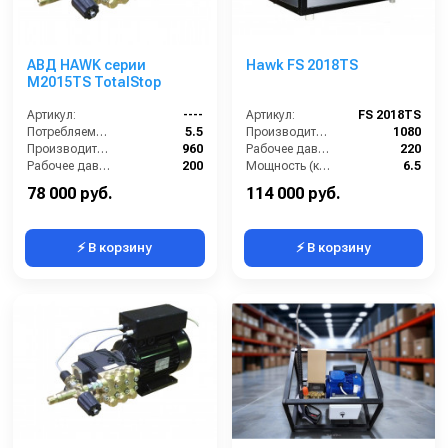
АВД HAWK серии
Hawk FS 2018TS
M2015TS TotalStop
Артикул:
----
Артикул:
FS 2018TS
Потребляемая мощность (кВт):
5.5
Производительность (л/ч):
1080
Производительность (л/ч):
960
Рабочее давление (бар):
220
Рабочее давление (бар):
200
Мощность (кВт):
6.5
Мощность (кВт):
5.5
Электропитание (В):
380
78 000 руб.
114 000 руб.
⚡ В корзину
⚡ В корзину