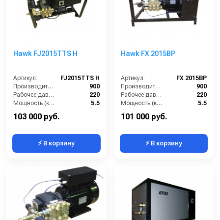
Hawk FJ2015TTS H
Hawk FX 2015BP
Артикул:
FJ2015TTS H
Артикул:
FX 2015BP
Производительность (л/ч):
900
Производительность (л/ч):
900
Рабочее давление (бар):
220
Рабочее давление (бар):
220
Мощность (кВт):
5.5
Мощность (кВт):
5.5
Электропитание (В):
380
Электропитание (В):
380
103 000 руб.
101 000 руб.
⚡ В корзину
⚡ В корзину