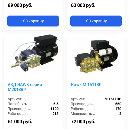
Мощность (кВт):
7.5
Электропитание (В):
380
89 000 руб.
63 000 руб.
⚡ В корзину
⚡ В корзину
АВД HAWK серии
Hawk M 1511BP
M2018BP
Артикул:
----
Артикул:
M 1511BP
Потребляемая мощность (кВт):
6.5
Производительность (л/ч):
660
Производительность (л/ч):
1100
Рабочее давление (бар):
170
Рабочее давление (бар):
215
Мощность (кВт):
3
Мощность (кВт):
5.5
Электропитание (В):
220
61 000 руб.
72 000 руб.