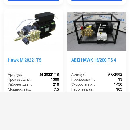
Hawk M 20221TS
АВД HAWK 13/200 TS 4
Артикул:
M 20221TS
Артикул:
AK-2992
Производительность (л/ч):
1300
Производительность (л/мин):
13
Рабочее давление (бар):
210
Скорость вращения (об/мин):
1450
Мощность (кВт):
7.5
Рабочее давление (бар):
185
Электропитание (В):
380
Мощность (кВт):
4
102 000 руб.
82 000 руб.
⚡ В корзину
⚡ В корзину