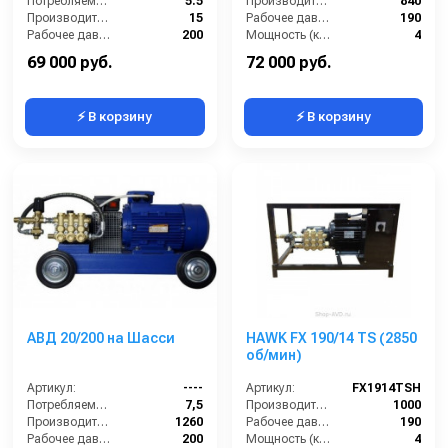
Потребляемая мощность (кВт):
5.5
Производительность (л/ч):
840
Производительность (л/мин):
15
Рабочее давление (бар):
190
Рабочее давление (бар):
200
Мощность (кВт):
4
Обороты двигателя (об/мин):
1450
Электропитание (В):
380
69 000 руб.
72 000 руб.
⚡ В корзину
⚡ В корзину
АВД 20/200 на Шасси
HAWK FX 190/14 TS (2850
об/мин)
Артикул:
----
Артикул:
FX1914TSH
Потребляемая мощность (кВт):
7,5
Производительность (л/ч):
1000
Производительность (л/ч):
1260
Рабочее давление (бар):
190
Рабочее давление (бар):
200
Мощность (кВт):
4