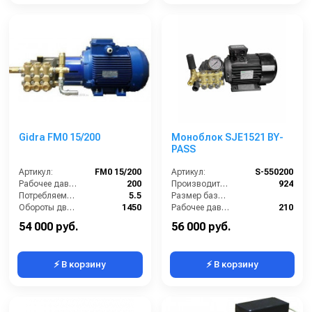
Gidra FM0 15/200
Моноблок SJE1521 BY-
PASS
Артикул:
FM0 15/200
Артикул:
S-550200
Рабочее давление (бар):
200
Производительность (л/ч):
924
Потребляемая мощность (кВт):
5.5
Размер базовой станции (ДхШхВ):
Обороты двигателя (об/мин):
1450
Рабочее давление (бар):
210
Производительность (л/ч):
900
Мощность (кВт):
5.5
54 000 руб.
56 000 руб.
⚡ В корзину
⚡ В корзину