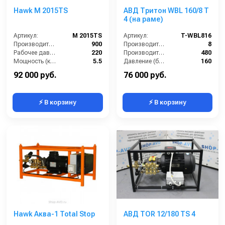
Hawk M 2015TS
АВД Тритон WBL 160/8 T
4 (на раме)
Артикул:
M 2015TS
Артикул:
T-WBL816
Производительность (л/ч):
900
Производительность (л/мин):
8
Рабочее давление (бар):
220
Производительность (л/ч):
480
Мощность (кВт):
5.5
Давление (бар):
160
Электропитание (В):
380
Напряжение (В):
380
92 000 руб.
76 000 руб.
⚡ В корзину
⚡ В корзину
Hawk Аква-1 Total Stop
АВД TOR 12/180 TS 4