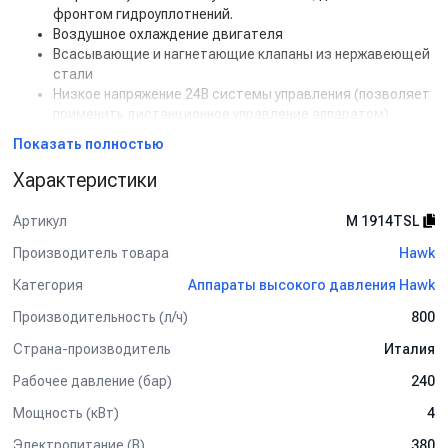
фронтом гидроуплотнений.
Воздушное охлаждение двигателя
Всасывающие и нагнетающие клапаны из нержавеющей
стали
Низкое напряжение 24В системы управления (позволяет
применить дистанционное управление аппаратом).
Эластичная муфта для лучшего соединения мотора с
Показать полностью
помпой
Возможность установки до трех аппаратов друг на друга
Характеристики
Регулятор давления
Датчик давления
Артикул
M 1914TSL
Производитель товара
Hawk
Категория
Аппараты высокого давления Hawk
Производительность (л/ч)
800
Страна-производитель
Италия
Рабочее давление (бар)
240
Мощность (кВт)
4
Электропитание (В)
380