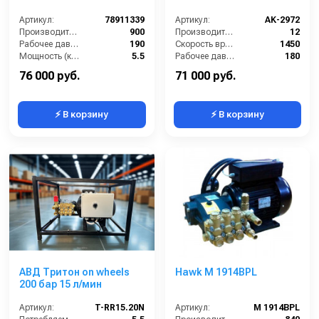
Артикул:
78911339
Артикул:
AK-2972
Производительность (л/ч):
900
Производительность (л/мин):
12
Рабочее давление (бар):
190
Скорость вращения (об/мин):
1450
Мощность (кВт):
5.5
Рабочее давление (бар):
180
Электропитание (В):
380
Мощность (кВт):
4
76 000 руб.
71 000 руб.
⚡ В корзину
⚡ В корзину
АВД Тритон on wheels
Hawk M 1914BPL
200 бар 15 л/мин
Артикул:
T-RR15.20N
Артикул:
M 1914BPL