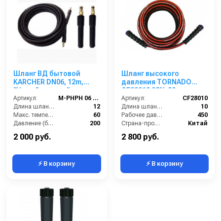
Шланг ВД бытовой
Шланг высокого
KARCHER DN06, 12m,
давления TORNADO
"Новый штуцер",
CF28010 2SN-08
штуцер-штуцер без
Артикул:
M-PHPH 06 NN-12
двухоплёточный 450 бар
Артикул:
CF28010
подшипника, 60 °C,
Длина шланга (м):
12
ГхГ (10 м)
Длина шланга (м):
10
200bar,
Макс. температура воды (°C):
60
Рабочее давление (бар):
450
штуцер8,8:штуцер8,8
Давление (бар):
200
Страна-производитель:
Китай
Страна-производитель:
Италия
2 000 руб.
2 800 руб.
⚡ В корзину
⚡ В корзину