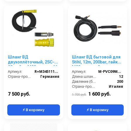
Шланг ВД
Шланг ВД бытовой для
двухоплёточный, 2SC-
Stihl, 12m, 200bar, гайка
08, гайка М22-штуцер11,
M22:штуцер 9мм
15m, 400bar для
Артикул:
R+M345111415
Артикул:
M-PVC09MM12
KARCHER
Страна-производитель:
Германия
Длина шланга (м):
12
Давление (бар):
200
Страна-производитель:
Италия
7 500 руб.
1 600 руб.
1 700 руб.
⚡ В корзину
⚡ В корзину