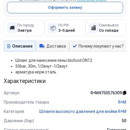
Оформить заявку
По городу
По РФ
Самовывоз
🚚
📦
🏬
Завтра
2–5 дней
Со склада
Описание
Доставка
Почему покупают у нас?
Шланг для нанесения пены blufood DN12
50bar, 30m, 1/2внут-1/2внут
арматура нерж.сталь
Характеристики
Артикул
R+M4750576309
Производитель товара
R+M
Категория
Шланги высокого давления для мойки R+M
Давление (бар)
50
Страна-производитель