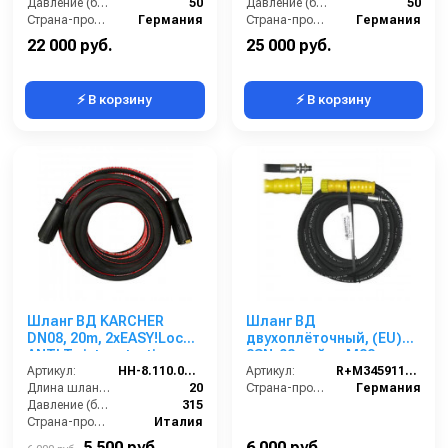
арматура нерж.сталь
Давление (бар):
50
арматура нерж.сталь
Давление (бар):
50
Страна-производитель:
Германия
Страна-производитель:
Германия
22 000 руб.
25 000 руб.
⚡ В корзину
⚡ В корзину
Шланг ВД KARCHER
Шланг ВД
DN08, 20m, 2хEASY!Lock
двухоплёточный, (EU)
ANTI Twist protection,
2SN-08, гайка М22-
315bar
Артикул:
HH-8.110.035-20
штуцер11, 15m, 400bar
Артикул:
R+M345911415
Длина шланга (м):
20
для KARCHER
Страна-производитель:
Германия
Давление (бар):
315
Страна-производитель:
Италия
5 500 руб.
6 000 руб.