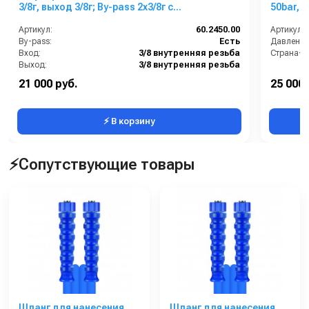
3/8г, выход 3/8г; By-pass 2x3/8г с
50bar, 
микровыключателем
нерж.ст
Артикул:
60.2450.00
Артикул:
By-pass:
Есть
Давление 
Вход:
3/8 внутренняя резьба
Страна-п
Выход:
3/8 внутренняя резьба
Материал:
Латунь
21 000 руб.
25 000 
Производительность (л/мин):
40
⚡ В корзину
⚡Сопутствующие товары
Шланг для нанесения
Шланг для нанесения