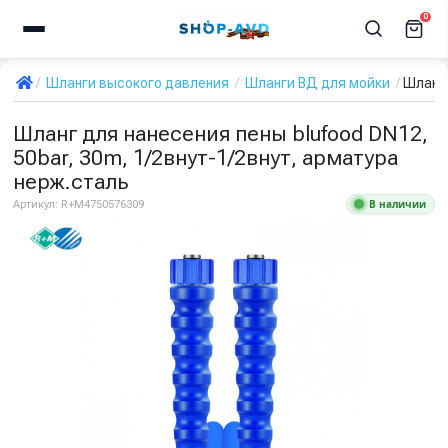
0
Шланги высокого давления
Шланги ВД для мойки
Шланг 
Шланг для нанесения пены blufood DN12,
50bar, 30m, 1/2внут-1/2внут, арматура
нерж.сталь
В наличии
Артикул:
R+M4750576309