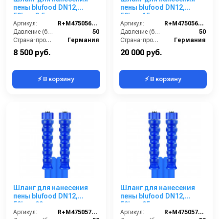
пены blufood DN12,
пены blufood DN12,
50bar, 2,5m,
50bar, 15m,
1/2внут-1/2внут,
Артикул:
R+M47505660259
1/2внут-1/2внут,
Артикул:
R+M4750566159
арматура нерж.сталь
Давление (бар):
50
арматура нерж.сталь
Давление (бар):
50
Страна-производитель:
Германия
Страна-производитель:
Германия
8 500 руб.
20 000 руб.
⚡ В корзину
⚡ В корзину
Шланг для нанесения
Шланг для нанесения
пены blufood DN12,
пены blufood DN12,
50bar, 20m,
50bar, 25m,
1/2внут-1/2внут,
Артикул:
R+M4750576209
1/2внут-1/2внут,
Артикул:
R+M4750576259