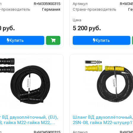
л
R+M335900315
Артикул
R+M34
ZLE
-производитель
Германия
Страна-производитель
Ге
Цена
0 руб.
5 200 руб.
Купить
Купить
 ВД двухоплёточный, (EU),
Шланг ВД двухоплёточный,
8, гайка М22-гайка М22,
2SN-08, гайка М22-штуцер1
400bar для PORTOTECNICA,
15m, 400bar для KARCHER
л
R+M345900315
Артикул
R+M34