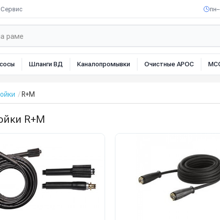
Сервис
пн–
сосы
Шланги ВД
Каналопромывки
Очистные АРОС
МС
мойки
R+M
ойки R+M