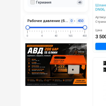
Германия
45
Шланг
DN06,
подши
Артику
Рабочее давление (бар)
0
-
450
Страна
Цена
3 50
0
4
40
165
450