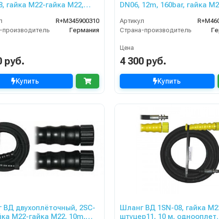
8, гайка М22-гайка М22,
DN06, 12m, 160bar, гайка M
400bar для PORTOTECNICA,
л
R+M345900310
Артикул
R+M46
ZLE
-производитель
Германия
Страна-производитель
Ге
Цена
0 руб.
4 300 руб.
Купить
Купить
 ВД двухоплёточный, 2SC-
Шланг ВД 1SN-08, гайка М2
айка М22-гайка М22, 10m,
штуцер11, 10 м, однооплет.