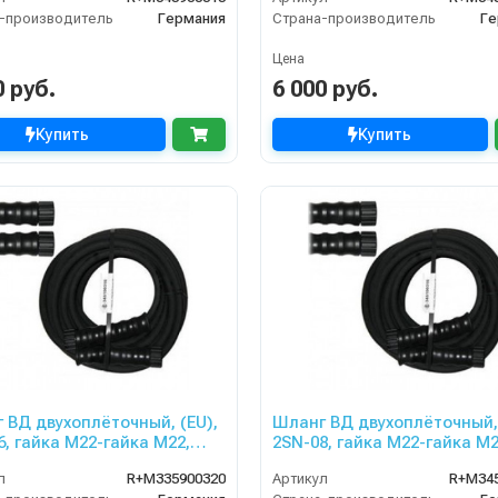
ZLE
-производитель
Германия
Страна-производитель
Ге
Цена
0 руб.
6 000 руб.
Купить
Купить
 ВД двухоплёточный, (EU),
Шланг ВД двухоплёточный, 
6, гайка М22-гайка М22,
2SN-08, гайка М22-гайка М2
400bar для PORTOTECNICA,
20m, 400bar для PORTOTEC
л
R+M335900320
Артикул
R+M34
ZLE
KRANZLE