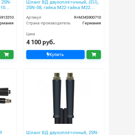
 2SN-
Шланг ВД двухоплёточный, (EU),
 10m,
2SN-08, гайка М22-гайка М22
(красная защита от перегиба),
5913310
Артикул
R+M345900710
10m, 400bar для PORTOTECNICA,
рмания
Страна-производитель
Германия
KRANZLE
Цена
4 100 руб.
Купить
R
Шланг ВД двухоплёточный, 2SN-