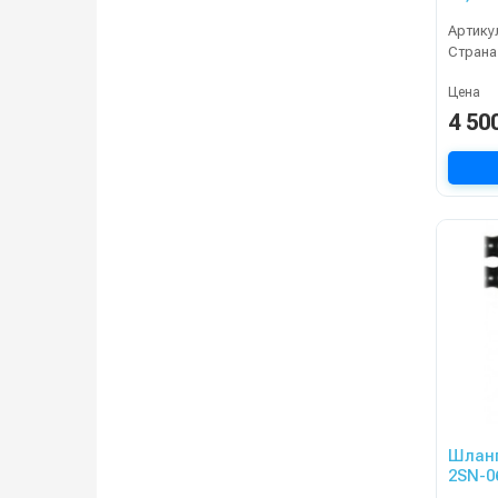
400ba
Артику
KRAN
Страна
Цена
4 50
Шланг
2SN-0
15m, 