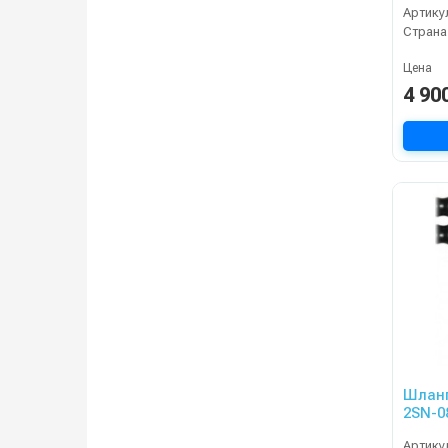
Артику
KRAN
Страна
Цена
4 90
Шланг
2SN-0
15m, 
Артику