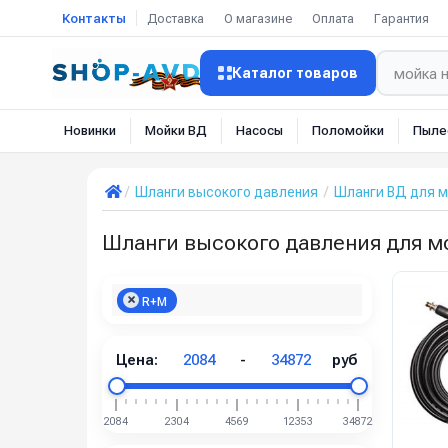
Контакты
Доставка
О магазине
Оплата
Гарантия
Каталог товаров
Новинки
Мойки ВД
Насосы
Поломойки
Пыле
Шланги высокого давления
Шланги ВД для 
Шланги высокого давления для м
R+M
Цена:
2084
-
34872
руб
2084
2304
4569
12353
34872