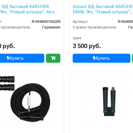
 ВД бытовой KARCHER
Шланг ВД бытовой KARCHE
 9m, "Новый штуцер", без
DN06, 9m, "Новый штуцер",
пника, 160bar, гайка M22
штуцер-штуцер без подшип
л
R+M4600105209
Артикул
R+M460
160bar, штуцер8,8
-производитель
Германия
Страна-производитель
Ге
Цена
0 руб.
3 500 руб.
Купить
Купить