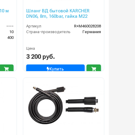
10 м
Шланг ВД бытовой KARCHER
DN06, 8m, 160bar, гайка M22
----
Артикул
R+M460028208
10
Страна-производитель
Германия
400
Цена
3 200 руб.
Купить