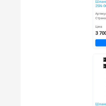
Шланг
2SN-0
10m, 
Артику
KRAN
Страна
Цена
3 70
Шланг