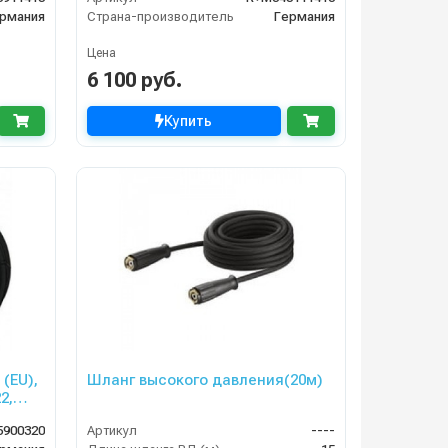
рмания
Страна-производитель
Германия
Цена
6 100 руб.
Купить
(EU),
Шланг высокого давления(20м)
2,
NICA,
5900320
Артикул
----