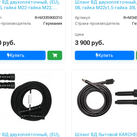
 ВД двухоплёточный, (EU),
Шланг ВД двухоплёточный,
6, гайка М22-гайка М22,
08, гайка M22x1,5-гайка 3/8,
400bar для PORTOTECNICA,
400bar для COMET, DELVIR
л
R+M335900310
Артикул
R+M34
ZLE
-производитель
Германия
Страна-производитель
Ге
Цена
0 руб.
3 900 руб.
Купить
Купить
 ВД двухоплёточный, (EU),
Шланг ВД бытовой KARCHE