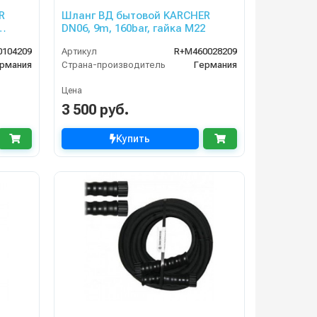
R
Шланг ВД бытовой KARCHER
DN06, 9m, 160bar, гайка M22
ника,
0104209
Артикул
R+M460028209
рмания
Страна-производитель
Германия
Цена
3 500 руб.
Купить