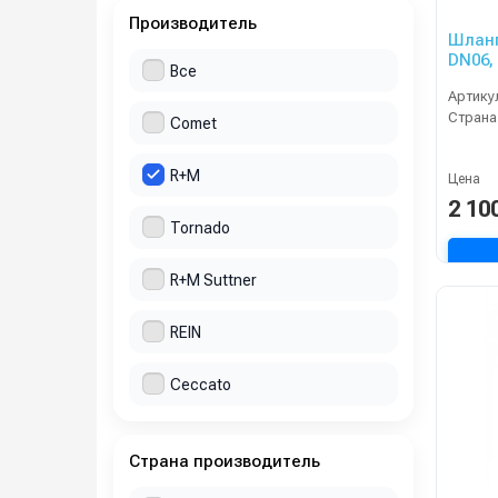
Производитель
Шланг
DN06,
Все
Артику
Страна
Comet
R+M
Цена
2 10
Tornado
R+M Suttner
REIN
Ceccato
Страна производитель