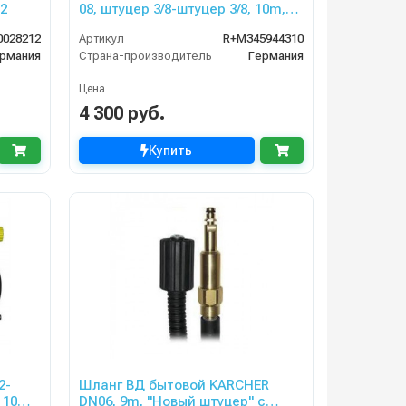
22
08, штуцер 3/8-штуцер 3/8, 10m,
400bar для NILFISK-ALTO, KLINNET
0028212
Артикул
R+M345944310
рмания
Страна-производитель
Германия
Цена
4 300 руб.
Купить
2-
Шланг ВД бытовой KARCHER
 10m,
DN06, 9m, "Новый штуцер" с