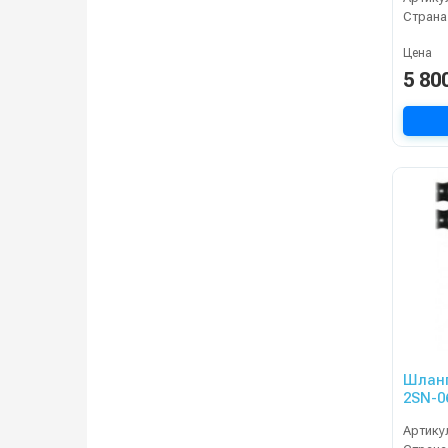
KRAN
Страна
Цена
5 80
Шланг
2SN-0
20m, 
Артику
KRAN