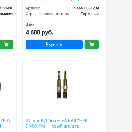
подшипником, 160bar, гайка M22
3111410
Артикул
R+M460061209
рмания
Страна-производитель
Германия
Цена
4 600 руб.
Купить
 (EU)
Шланг ВД бытовой KARCHER
1,
DN06, 9m "Новый штуцер",
штуцер-штуцер с подшипником,