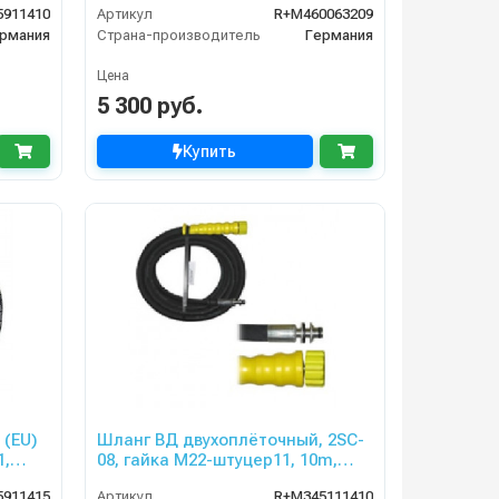
5911410
Артикул
R+M460063209
160bar, штуцер8,8
рмания
Страна-производитель
Германия
Цена
5 300 руб.
Купить
 (EU)
Шланг ВД двухоплёточный, 2SC-
1,
08, гайка М22-штуцер11, 10m,
400bar для KARCHER
5911415
Артикул
R+M345111410