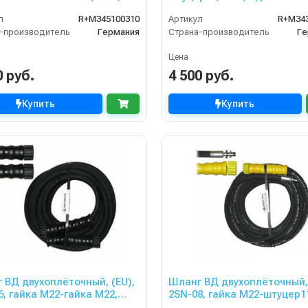
r для PORTOTECNICA,
315bar, для KARCHER
л
R+M345100310
Артикул
R+M34
ZLE
-производитель
Германия
Страна-производитель
Ге
Цена
0 руб.
4 500 руб.
Купить
Купить
 ВД двухоплёточный, (EU),
Шланг ВД двухоплёточный,
6, гайка М22-гайка М22,
2SN-08, гайка М22-штуцер1
400bar для PORTOTECNICA,
10m, 400bar для KARCHER