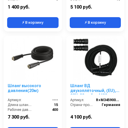
Страна-производитель:
Италия
Диаметр внутренний:
8
1 400 руб.
5 100 руб.
⚡ В корзину
⚡ В корзину
Шланг высокого
Шланг ВД
давления(20м)
двухоплёточный, (EU),
2SN-08, гайка М22-
Артикул:
----
гайка М22 (красная
Артикул:
R+M345900710
Длина шланга ВД (м):
15
защита от перегиба),
Страна-производитель:
Германия
Рабочее давление (бар):
400
10m, 400bar для
PORTOTECNICA,
7 300 руб.
4 100 руб.
KRANZLE