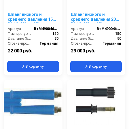
Шланг низкого и
Шланг низкого и
среднего давления 15m
среднего давления 20m
DN12, 80bar, 1/2внеш-
DN12, 80bar, 1/2внеш-
1/2внеш, -40°C - +150°C,
Артикул:
R+M4900460159
1/2внеш, -40°C - +150°C,
Артикул:
R+M4900460209
арматура нерж.сталь
Температура (°C):
150
арматура нерж.сталь
Температура (°C):
150
Давление (бар):
80
Давление (бар):
80
Страна-производитель:
Германия
Страна-производитель:
Германия
22 000 руб.
29 000 руб.
⚡ В корзину
⚡ В корзину