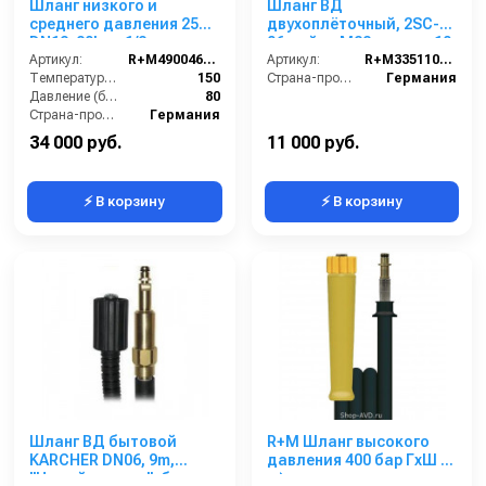
Шланг низкого и
Шланг ВД
среднего давления 25m
двухоплёточный, 2SC-
DN12, 80bar, 1/2внеш-
06, гайка М22-штуцер10,
1/2внеш, -40°C - +150°C,
Артикул:
R+M4900460259
10m, 400bar для
Артикул:
R+M335110310
арматура нерж.сталь
Температура (°C):
150
KARCHER
Страна-производитель:
Германия
Давление (бар):
80
Страна-производитель:
Германия
34 000 руб.
11 000 руб.
⚡ В корзину
⚡ В корзину
Шланг ВД бытовой
R+M Шланг высокого
KARCHER DN06, 9m,
давления 400 бар ГхШ (5
"Новый штуцер", без
м)