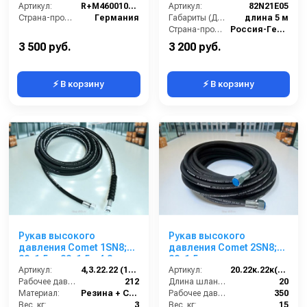
подшипника, 160bar,
Артикул:
R+M4600105209
Артикул:
82N21E05
гайка M22
Страна-производитель:
Германия
Габариты (ДхШхВ):
длина 5 м
Страна-производитель:
Россия-Германия
3 500 руб.
3 200 руб.
⚡ В корзину
⚡ В корзину
Рукав высокого
Рукав высокого
давления Comet 1SN8;
давления Comet 2SN8;
22х1,5 г- 22х1,5г; 4,3м +
22х1,5 г. под ключ
защита шланга
Артикул:
4,3.22.22 (1SN8)
-22х1,5 г. под ключ ; 20м
Артикул:
20.22к.22к(2SN8)
Рабочее давление (бар):
212
Длина шланга ВД (м):
20
Материал:
Резина + Сталь
Рабочее давление (бар):
350
Вес, кг:
3
Вес, кг:
15