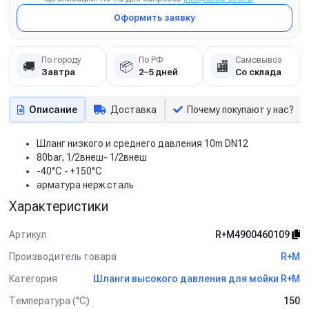
Оформить заявку
По городу
По РФ
Самовывоз
🚚
📦
🏬
Завтра
2–5 дней
Со склада
Описание
Доставка
Почему покупают у нас?
Шланг низкого и среднего давления 10m DN12
80bar, 1/2внеш- 1/2внеш
-40°C - +150°C
арматура нерж.сталь
Характеристики
Артикул
R+M4900460109
Производитель товара
R+M
Категория
Шланги высокого давления для мойки R+M
Температура (°C)
150