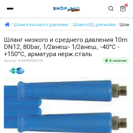
0
Шланги высокого давления
Шланги ВД для мойки
Шланг 
Шланг низкого и среднего давления 10m
DN12, 80bar, 1/2внеш- 1/2внеш, -40°C -
+150°C, арматура нерж.сталь
В наличии
Артикул:
R+M4900460109