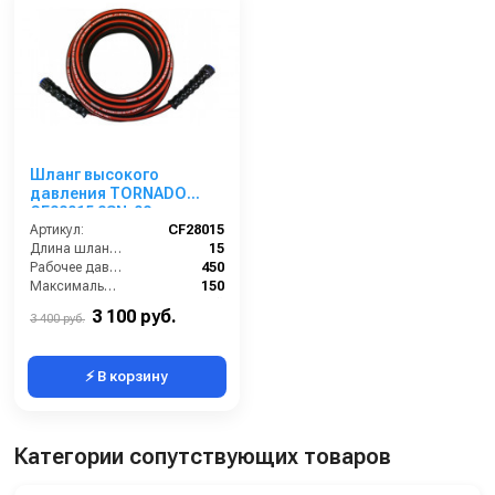
Шланг высокого
давления TORNADO
CF28015 2SN-08
двухоплёточный 450 бар
Артикул:
CF28015
ГхГ (15 м)
Длина шланга (м):
15
Рабочее давление (бар):
450
Максимальная температура воды (°C):
150
Страна-производитель:
Китай
3 100 руб.
3 400 руб.
⚡ В корзину
Категории сопутствующих товаров