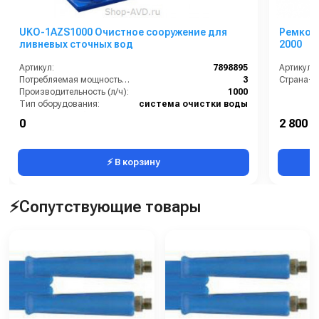
UKO-1AZS1000 Очистное сооружение для
Ремкомп
ливневых сточных вод
2000
Артикул:
7898895
Артикул:
Потребляемая мощность (кВт):
3
Страна-п
Производительность (л/ч):
1000
Тип оборудования:
система очистки воды
Объём буферной ёмкости (л):
200
0
2 800 р
Очистная производительность (л/ч):
1000
⚡ В корзину
⚡Сопутствующие товары