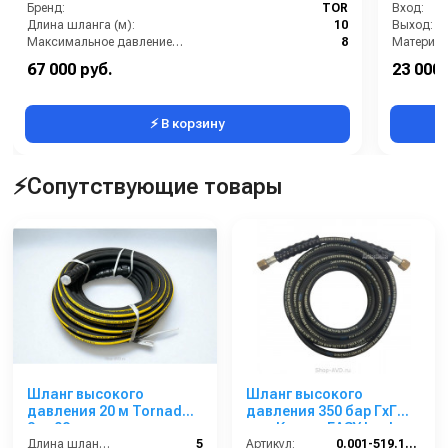
Бренд:
TOR
Вход:
Длина шланга (м):
10
Выход:
Максимальное давление (бар):
8
Материал
Материал бака пеногенератора:
нерж. сталь
В коробке
67 000 руб.
23 000 
Объем бака пеногенератора:
100 л
Вес, кг:
⚡ В корзину
⚡Сопутствующие товары
Шланг высокого
Шланг высокого
давления 20 м Tornado,
давления 350 бар ГхГ
2sn 08
для Керхер EASY Lock
Длина шланга ВД (м):
5
(10 м)
Артикул:
0.001-519.10.N