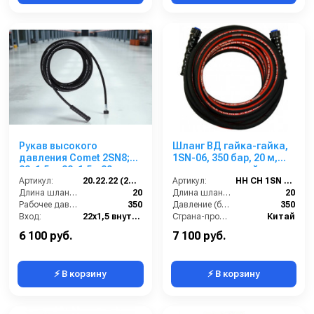
Рукав высокого
Шланг ВД гайка-гайка,
давления Comet 2SN8;
1SN-06, 350 бар, 20 м,
22х1,5 г- 22х1,5г; 20м +
однооплеточный
защита от изгиба
Артикул:
20.22.22 (2SN8)Comet
Артикул:
HH CH 1SN 06 M22-20
Длина шланга ВД (м):
20
Длина шланга (м):
20
Рабочее давление (бар):
350
Давление (бар):
350
Вход:
22х1,5 внутренняя резьба
Страна-производитель:
Китай
Выход:
22х1,5 внутренняя резьба
6 100 руб.
7 100 руб.
⚡ В корзину
⚡ В корзину