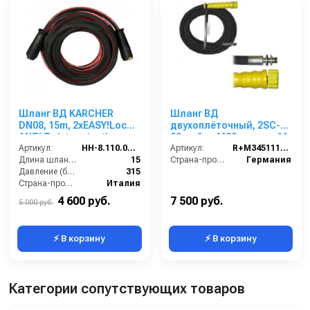
Шланг ВД KARCHER
Шланг ВД
DN08, 15m, 2хEASY!Lock
двухоплёточный, 2SC-
ANTI Twist protection,
08, гайка М22-штуцер11,
315bar
Артикул:
HH-8.110.035-15
15m, 400bar для
Артикул:
R+M345111415
Длина шланга (м):
15
KARCHER
Страна-производитель:
Германия
Давление (бар):
315
Страна-производитель:
Италия
4 600 руб.
7 500 руб.
5 000 руб.
⚡ В корзину
⚡ В корзину
Категории сопутствующих товаров