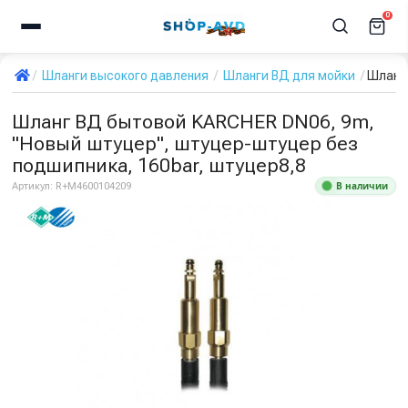
0
Шланги высокого давления
Шланги ВД для мойки
Шланг 
Шланг ВД бытовой KARCHER DN06, 9m,
"Новый штуцер", штуцер-штуцер без
подшипника, 160bar, штуцер8,8
В наличии
Артикул:
R+M4600104209