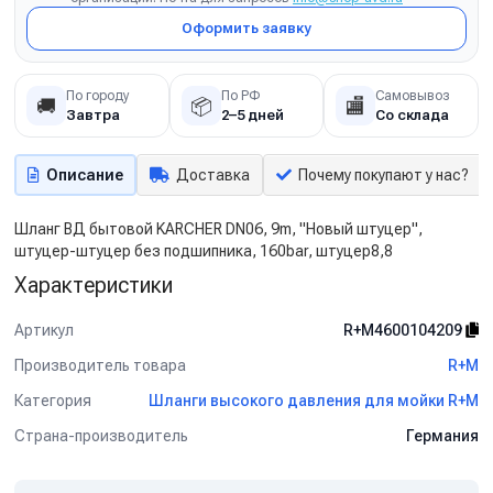
Оформить заявку
По городу
По РФ
Самовывоз
🚚
📦
🏬
Завтра
2–5 дней
Со склада
Описание
Доставка
Почему покупают у нас?
Шланг ВД бытовой KARCHER DN06, 9m, "Новый штуцер",
штуцер-штуцер без подшипника, 160bar, штуцер8,8
Характеристики
Артикул
R+M4600104209
Производитель товара
R+M
Категория
Шланги высокого давления для мойки R+M
Страна-производитель
Германия