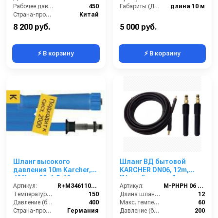
Рабочее давление (бар):
450
Габариты (ДхШхВ):
длина 10 м
Страна-производитель:
Китай
8 200 руб.
5 000 руб.
⚡ В корзину
⚡ В корзину
Шланг высокого
Шланг ВД бытовой
давления 10m Karcher,
KARCHER DN06, 12m,
400bar, 22х1,5-10штуцер,
"Новый штуцер",
2SС-08, 150°C, арматура
Артикул:
R+M3461106109
штуцер-штуцер без
Артикул:
M-PHPH 06 NN-12
нерж.сталь
Температура (°C):
150
подшипника, 60 °C,
Длина шланга (м):
12
Давление (бар):
400
200bar,
Макс. температура воды (°C):
60
Страна-производитель:
Германия
штуцер8,8:штуцер8,8
Давление (бар):
200