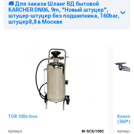
🚚 Для заказа Шланг ВД бытовой
KARCHER DN06, 9m, "Новый штуцер",
штуцер-штуцер без подшипника, 160bar,
штуцер8,8 в Москве
TOR 100л Inox
Консол
(360*) 2м. нерж.
выход 1
Артикул:
М-SCX/100C
Артикул: