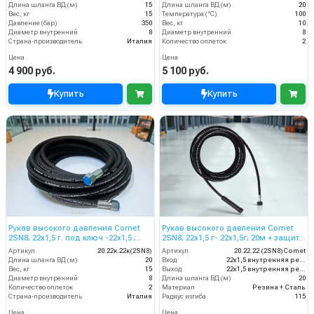
Длина шланга ВД (м)
15
Длина шланга ВД (м)
20
Вес, кг
15
Температура (°C)
100
Давление (бар)
350
Вес, кг
10
Диаметр внутренний
8
Диаметр внутренний
8
Страна-производитель
Италия
Количество оплеток
2
Цена
Цена
4 900 руб.
5 100 руб.
Купить
Купить
Рукав высокого давления Comet
Рукав высокого давления Comet
2SN8; 22х1,5 г. под ключ -22х1,5 ;
2SN8; 22х1,5 г- 22х1,5г; 20м + защита
20м
от изгиба
Артикул
20.22к.22к(2SN8)
Артикул
20.22.22 (2SN8)Comet
Длина шланга ВД (м)
20
Вход
22х1,5 внутренняя резьба
Вес, кг
15
Выход
22х1,5 внутренняя резьба
Диаметр внутренний
8
Длина шланга ВД (м)
20
Количество оплеток
2
Материал
Резина + Сталь
Страна-производитель
Италия
Радиус изгиба
115
Цена
Цена