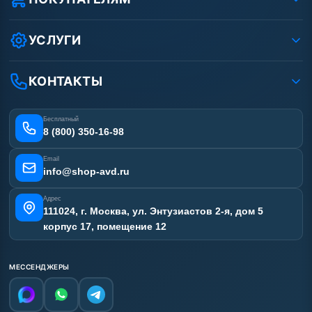
Защита данных клиента
Как заказать?
Условия соглашения
Оплата
УСЛУГИ
Вакансии
Доставка
Услуги
Рассрочка
Гарантия
Аренда АВД
КОНТАКТЫ
Статьи
Лизинг
Ремонт АВД
Получить скидку
Сертификаты
Бесплатный
Наши работы
8 (800) 350-16-98
Отзывы наших клиентов
Email
Карта сайта
info@shop-avd.ru
Адрес
111024, г. Москва, ул. Энтузиастов 2-я, дом 5
корпус 17, помещение 12
МЕССЕНДЖЕРЫ