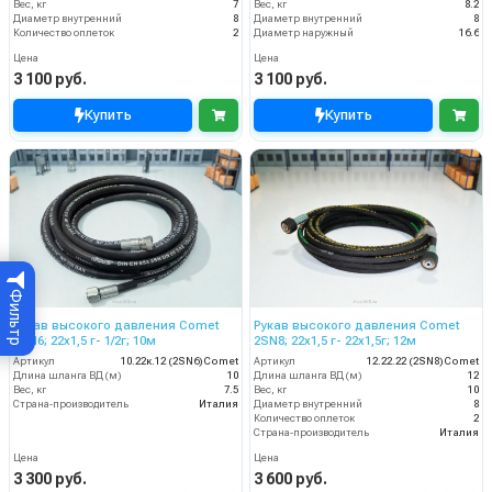
Вес, кг
7
Вес, кг
8.2
Диаметр внутренний
8
Диаметр внутренний
8
Количество оплеток
2
Диаметр наружный
16.6
Цена
Цена
3 100 руб.
3 100 руб.
Купить
Купить
Фильтр
Рукав высокого давления Comet
Рукав высокого давления Comet
2SN6; 22х1,5 г- 1/2г; 10м
2SN8; 22х1,5 г- 22х1,5г; 12м
Артикул
10.22к.12 (2SN6)Comet
Артикул
12.22.22 (2SN8)Comet
Длина шланга ВД (м)
10
Длина шланга ВД (м)
12
Вес, кг
7.5
Вес, кг
10
Страна-производитель
Италия
Диаметр внутренний
8
Количество оплеток
2
Страна-производитель
Италия
Цена
Цена
3 300 руб.
3 600 руб.