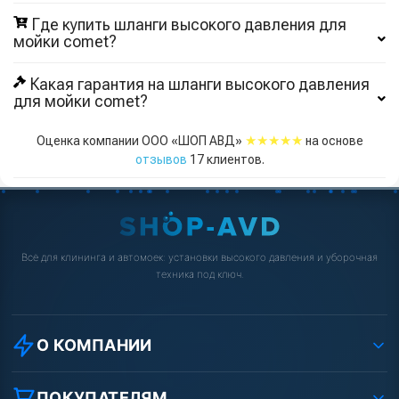
Где купить шланги высокого давления для
мойки comet?
Какая гарантия на шланги высокого давления
для мойки comet?
★★★★★
Оценка компании ООО «ШОП АВД»
на основе
отзывов
17
клиентов.
Всё для клининга и автомоек: установки высокого давления и уборочная
техника под ключ.
О КОМПАНИИ
О компании
Реквизиты ООО «Шоп АВД»
ПОКУПАТЕЛЯМ