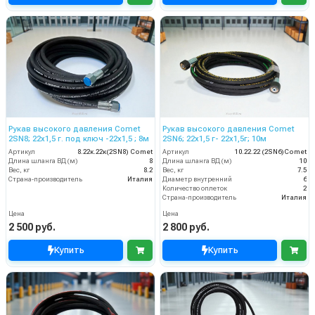
Рукав высокого давления Comet
Рукав высокого давления Comet
2SN8; 22х1,5 г. под ключ -22х1,5 ; 8м
2SN6; 22х1,5 г- 22х1,5г; 10м
Артикул
8.22к.22к(2SN8) Comet
Артикул
10.22.22 (2SN6)Comet
Длина шланга ВД (м)
8
Длина шланга ВД (м)
10
Вес, кг
8.2
Вес, кг
7.5
Страна-производитель
Италия
Диаметр внутренний
6
Количество оплеток
2
Страна-производитель
Италия
Цена
Цена
2 500 руб.
2 800 руб.
Купить
Купить