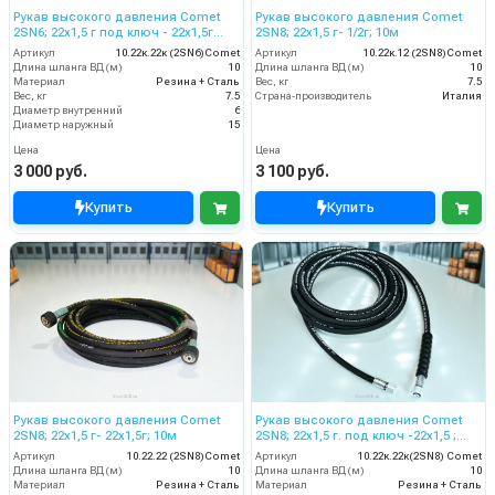
Рукав высокого давления Comet
Рукав высокого давления Comet
2SN6; 22х1,5 г под ключ - 22х1,5г
2SN8; 22х1,5 г- 1/2г; 10м
ключ; 10м
Артикул
10.22к.22к (2SN6)Comet
Артикул
10.22к.12 (2SN8)Comet
Длина шланга ВД (м)
10
Длина шланга ВД (м)
10
Материал
Резина + Сталь
Вес, кг
7.5
Вес, кг
7.5
Страна-производитель
Италия
Диаметр внутренний
6
Диаметр наружный
15
Цена
Цена
3 000 руб.
3 100 руб.
Купить
Купить
Рукав высокого давления Comet
Рукав высокого давления Comet
2SN8; 22х1,5 г- 22х1,5г; 10м
2SN8; 22х1,5 г. под ключ -22х1,5 ;
10м
Артикул
10.22.22 (2SN8)Comet
Артикул
10.22к.22к(2SN8) Comet
Длина шланга ВД (м)
10
Длина шланга ВД (м)
10
Материал
Резина + Сталь
Материал
Резина + Сталь