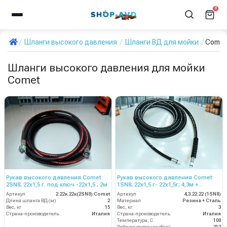
0
Шланги высокого давления
Шланги ВД для мойки
Comet
Шланги высокого давления для мойки
Comet
Рукав высокого давления Comet
Рукав высокого давления Comet
2SN8; 22х1,5 г. под ключ -22х1,5 ; 2м
1SN8; 22х1,5 г- 22х1,5г; 4,3м +
защита шланга
Артикул
2.22к.22к(2SN8) Comet
Артикул
4,3.22.22 (1SN8)
Длина шланга ВД (м)
2
Материал
Резина + Сталь
Вес, кг
15
Вес, кг
3
Страна-производитель
Италия
Страна-производитель
Италия
Температура, C
100