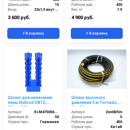
защита от изгиба
Длина шланга ВД (м):
15
Рабочее давление (бар):
420
Вход:
22х1,5 внутренняя резьба
Вес, кг:
7.5
Радиус изгиба:
115
Диаметр внутренний:
6
3 600 руб.
4 900 руб.
⚡ В корзину
⚡ В корзину
Шланг для нанесения
Шланг высокого
пены blufood DN12,
давления 5 м Tornado,
50bar, 2,5m,
2sn 08
1/2внут-1/2внут,
Артикул:
R+M47505660259
Артикул:
2sn08/5m
арматура нерж.сталь
Давление (бар):
50
Длина шланга ВД (м):
5
Страна-производитель:
Германия
Рабочее давление (бар):
450
Страна-производитель:
Китай