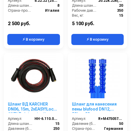
Артикул:
8.22.22 (2SN8) Comet
-22х1,5 г. под ключ ; 20м
Артикул:
20.22к.22к(2SN8)
Длина шланга ВД (м):
8
Длина шланга ВД (м):
20
Страна-производитель:
Италия
Рабочее давление (бар):
350
Вес, кг:
15
Диаметр внутренний:
8
2 500 руб.
5 100 руб.
⚡ В корзину
⚡ В корзину
Шланг ВД KARCHER
Шланг для нанесения
DN06, 15m, 2хEASY!Lock
пены blufood DN12,
ANTI Twist protection,
50bar, 20m,
250bar
Артикул:
HH-6.110.035-15
1/2внут-1/2внут,
Артикул:
R+M4750576209
Длина шланга (м):
15
арматура нерж.сталь
Давление (бар):
50
Давление (бар):
250
Страна-производитель:
Германия