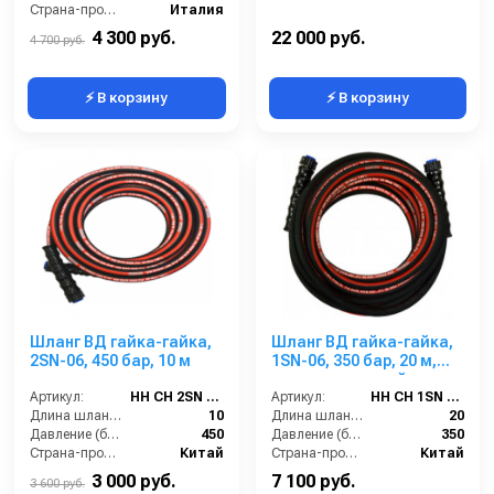
Страна-производитель:
Италия
4 300 руб.
22 000 руб.
4 700 руб.
⚡ В корзину
⚡ В корзину
Шланг ВД гайка-гайка,
Шланг ВД гайка-гайка,
2SN-06, 450 бар, 10 м
1SN-06, 350 бар, 20 м,
однооплеточный
Артикул:
HH CH 2SN 08 M22 T-10
Артикул:
HH CH 1SN 06 M22-20
Длина шланга (м):
10
Длина шланга (м):
20
Давление (бар):
450
Давление (бар):
350
Страна-производитель:
Китай
Страна-производитель:
Китай
3 000 руб.
7 100 руб.
3 600 руб.