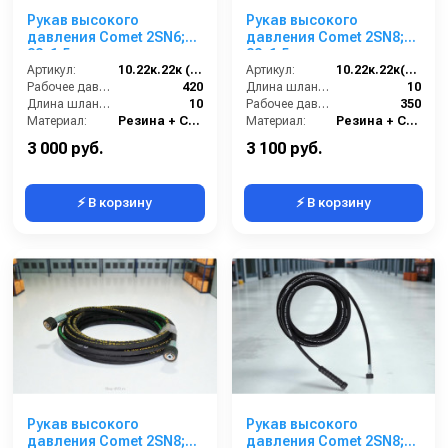
Рукав высокого
Рукав высокого
давления Comet 2SN6;
давления Comet 2SN8;
22х1,5 г под ключ -
22х1,5 г. под ключ
22х1,5г под ключ; 10м
Артикул:
10.22к.22к (2SN6)Comet
-22х1,5 г. под ключ ; 10м
Артикул:
10.22к.22к(2SN8) Comet
Рабочее давление (бар):
420
Длина шланга ВД (м):
10
Длина шланга ВД (м):
10
Рабочее давление (бар):
350
Материал:
Резина + Сталь
Материал:
Резина + Сталь
Вес, кг:
7.5
Вес, кг:
8.2
3 000 руб.
3 100 руб.
⚡ В корзину
⚡ В корзину
Рукав высокого
Рукав высокого
давления Comet 2SN8;
давления Comet 2SN8;