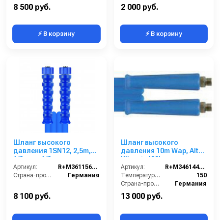
8 500 руб.
2 000 руб.
⚡ В корзину
⚡ В корзину
Шланг высокого
Шланг высокого
давления 1SN12, 2,5m,
давления 10m Wap, Alto,
1/2внут-1/2внут,
Klinnet, 400bar,
арматура нерж.сталь
Артикул:
R+M36115660259
3/8внеш-3/8внеш,
Артикул:
R+M3461446109
Страна-производитель:
Германия
2SС-08, 150°C, арматура
Температура (°C):
150
нерж.сталь
Страна-производитель:
Германия
8 100 руб.
13 000 руб.