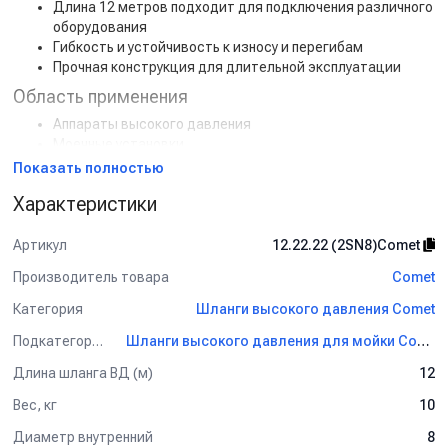
Длина 12 метров подходит для подключения различного
оборудования
Гибкость и устойчивость к износу и перегибам
Прочная конструкция для длительной эксплуатации
Область применения
Аппараты высокого давления
Моечные установки
Гидравлические системы
Показать полностью
Промышленное и строительное оборудование
Характеристики
Общие характеристики
Артикул:
12.22.22 (2SN8) Comet
Артикул
12.22.22 (2SN8)Comet
Торговая марка:
Comet
Производитель товара
Comet
Длина:
12 м
Вес:
10 кг
Категория
Шланги высокого давления Comet
Рабочее давление:
350 бар
Подкатегория
Диаметр внутренний:
8 мм
Шланги высокого давления для мойки Comet
Количество оплеток:
2
Длина шланга ВД (м)
12
Вес, кг
10
Диаметр внутренний
8