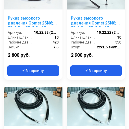
Рукав высокого
Рукав высокого
давления Comet 2SN6;
давления Comet 2SN8;
22х1,5 г- 22х1,5г; 10м
22х1,5 г- 22х1,5г; 10м +
Артикул:
10.22.22 (2SN6)Comet
защита от изгиба
Артикул:
10.22.22 (2SN8)Comet
Длина шланга ВД (м):
10
Длина шланга ВД (м):
10
Рабочее давление (бар):
420
Рабочее давление (бар):
350
Вес, кг:
7.5
Вход:
22х1,5 внутренняя резьба
Диаметр внутренний:
6
Выход:
22х1,5 внутренняя резьба
2 800 руб.
2 900 руб.
⚡ В корзину
⚡ В корзину