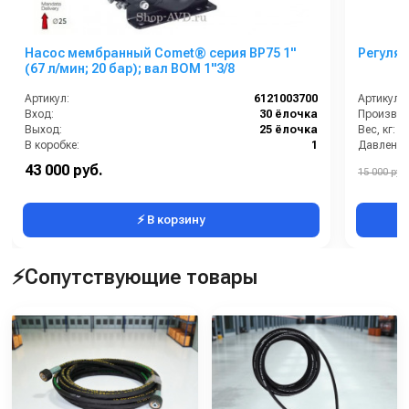
Насос мембранный Comet® серия BP75 1"
Регулят
(67 л/мин; 20 бар); вал ВОМ 1"3/8
Артикул:
6121003700
Артикул:
Вход:
30 ёлочка
Производи
Выход:
25 ёлочка
Вес, кг:
В коробке:
1
Давление 
Вес, кг:
10
Страна-п
43 000 руб.
15 000 руб.
⚡ В корзину
⚡Сопутствующие товары