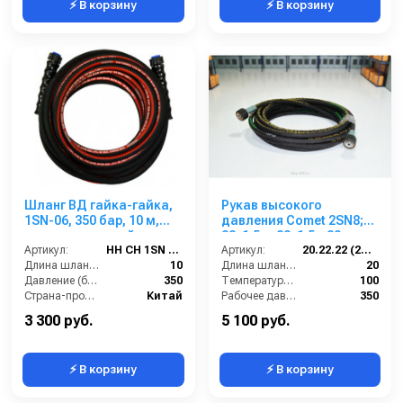
⚡ В корзину
⚡ В корзину
Шланг ВД гайка-гайка,
Рукав высокого
1SN-06, 350 бар, 10 м,
давления Comet 2SN8;
однооплеточный
22х1,5 г- 22х1,5г; 20м
Артикул:
HH CH 1SN 06 M22-10
Артикул:
20.22.22 (2SN8)Comet
Длина шланга (м):
10
Длина шланга ВД (м):
20
Давление (бар):
350
Температура (°C):
100
Страна-производитель:
Китай
Рабочее давление (бар):
350
Вес, кг:
10
3 300 руб.
5 100 руб.
⚡ В корзину
⚡ В корзину