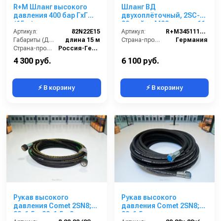
R+M Шланг высокого
Шланг ВД
давления 400 бар ГхГ
двухоплёточный, 2SC-
(15 м)
08, гайка М22-штуцер11,
Артикул:
82N22E15
10m, 400bar для
Артикул:
R+M345111410
Габариты (ДхШхВ):
длина 15 м
KARCHER
Страна-производитель:
Германия
Страна-производитель:
Россия-Германия
4 300 руб.
6 100 руб.
⚡ В корзину
⚡ В корзину
Рукав высокого
Рукав высокого
давления Comet 2SN8;
давления Comet 2SN8;
22х1,5 г-22х1,5г; 8м
22х1,5 г. под ключ