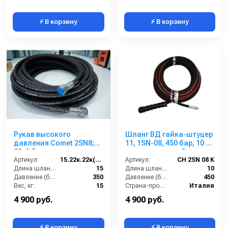
⚡ В корзину
⚡ В корзину
Рукав высокого
Шланг ВД гайка-штуцер
давления Comet 2SN8;
11, 1SN-08, 450 бар, 10 м.
22х1,5 г. под ключ
двухоплеточный
-22х1,5 г. под ключ ; 15м
Артикул:
15.22к.22к(2SN8) Comet
Артикул:
CH 2SN 08 K
Длина шланга ВД (м):
15
Длина шланга (м):
10
Давление (бар):
350
Давление (бар):
450
Вес, кг:
15
Страна-производитель:
Италия
Диаметр внутренний:
8
4 900 руб.
4 900 руб.
⚡ В корзину
⚡ В корзину