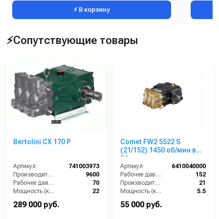
⚡ В корзину
⚡Сопутствующие товары
Bertolini CX 170 P
Comet FW2 5522 S
(21/152) 1450 об/мин вал
24мм
Артикул:
741003973
Артикул:
6410040000
Производительность (л/ч):
9600
Рабочее давление (бар):
152
Рабочее давление (бар):
70
Производительность (л/мин):
21
Мощность (кВт):
22
Мощность (кВт):
5.5
Масса (кг):
24
Обороты двигателя (об/мин):
1450
289 000 руб.
55 000 руб.