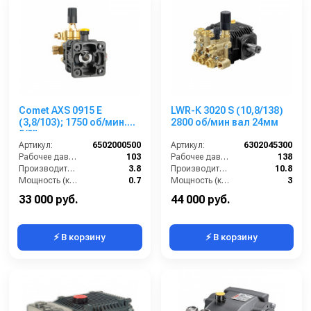
Comet AXS 0915 E
LWR-K 3020 S (10,8/138)
(3,8/103); 1750 об/мин.
2800 об/мин вал 24мм
5/8” п.в.
Артикул:
6502000500
Артикул:
6302045300
Рабочее давление (бар):
103
Рабочее давление (бар):
138
Производительность (л/мин):
3.8
Производительность (л/мин):
10.8
Мощность (кВт):
0.7
Мощность (кВт):
3
Обороты двигателя (об/мин):
1750
Обороты двигателя (об/мин):
2800
33 000 руб.
44 000 руб.
⚡ В корзину
⚡ В корзину