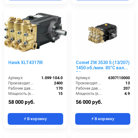
Hawk XLT4317IR
Comet ZW 3530 S (13/207)
1450 об./мин. 85°C вал
24мм
Артикул:
1.099-104.0
Артикул:
6307110000
Производительность (л/ч):
2400
Производительность (л/мин):
13
Рабочее давление (бар):
170
Рабочее давление (бар):
207
Мощность (кВт):
15
Мощность (кВт):
4.9
Масса (кг):
17
Обороты двигателя (об/мин):
1450
58 000 руб.
56 000 руб.
⚡ В корзину
⚡ В корзину