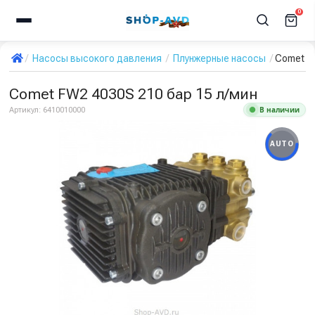
0
Насосы высокого давления
Плунжерные насосы
Comet F
Comet FW2 4030S 210 бар 15 л/мин
В наличии
Артикул:
6410010000
AUTO