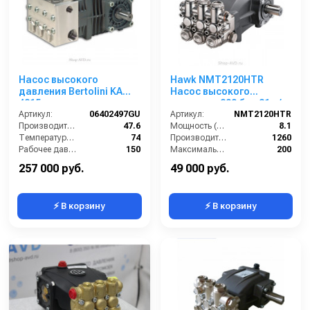
Насос высокого
Hawk NMT2120HTR
давления Bertolini KA
Насос высокого
4815
давления 200 бар 21 л/
Артикул:
06402497GU
мин
Артикул:
NMT2120HTR
Производительность (л/мин):
47.6
Мощность (л/с):
8.1
Температура (°C):
74
Производительность (л/ч):
1260
Рабочее давление (бар):
150
Максимальное давление воды (бар):
200
Мощность (кВт):
14
Объём заливаемого масла (л):
0.7
257 000 руб.
49 000 руб.
⚡ В корзину
⚡ В корзину