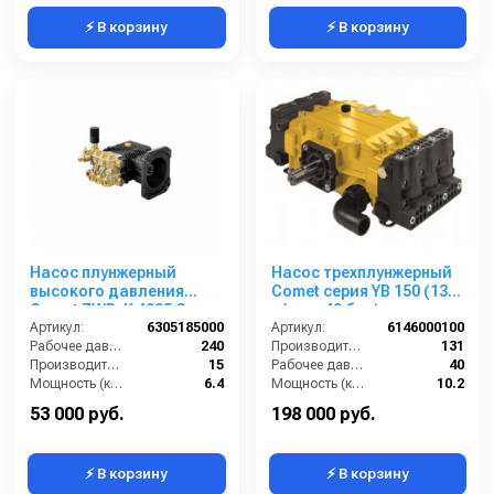
⚡ В корзину
⚡ В корзину
Насос плунжерный
Насос трехплунжерный
высокого давления
Comet серия YB 150 (131
Comet ZWD-K 4035 G
л/мин; 40 бар)
(15/240) 3400 об/мин.Ø
Артикул:
6305185000
Артикул:
6146000100
1”п.в.
Рабочее давление (бар):
240
Производительность (л/мин):
131
Производительность (л/мин):
15
Рабочее давление (бар):
40
Мощность (кВт):
6.4
Мощность (кВт):
10.2
Обороты двигателя (об/мин):
3400
Вход:
1/2 внутренняя резьба
53 000 руб.
198 000 руб.
⚡ В корзину
⚡ В корзину