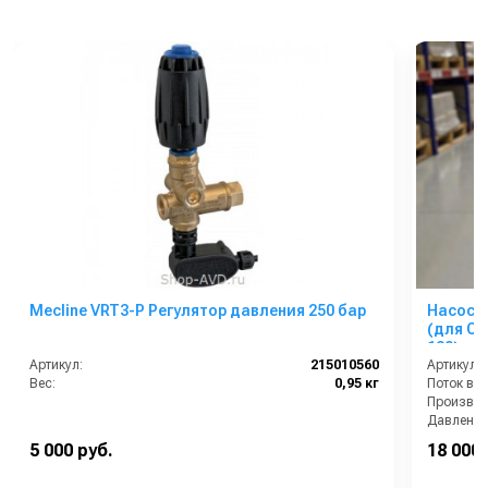
Mecline VRT3-P Регулятор давления 250 бар
Насос 
(для CE
130)
Артикул:
215010560
Артикул:
Вес:
0,95 кг
Поток вод
Давление 
Мощность
5 000 руб.
18 000 