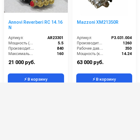
Annovi Reverberi RC 14.16
Mazzoni XM21350R
N
Артикул:
AR23301
Артикул:
P3.031.004
Мощность (л/с):
5.5
Производительность (л/ч):
1260
Производительность (л/ч):
840
Рабочее давление (бар):
350
Максимальное давление воды (бар):
160
Мощность (кВт):
14.24
Производительность по воде (л/мин):
14
Масса (кг):
12.4
21 000 руб.
63 000 руб.
⚡ В корзину
⚡ В корзину