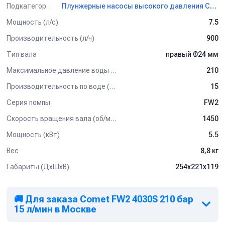
Подкатегория
Плунжерные насосы высокого давления Comet
Мощность (л/с)
7.5
Производительность (л/ч)
900
Тип вала
правый Ø24 мм
Максимальное давление воды (бар)
210
Производительность по воде (л/мин)
15
Серия помпы
FW2
Скорость вращения вала (об/мин)
1450
Мощность (кВт)
5.5
Вес
8,8 кг
Габариты (ДхШхВ)
254х221х119
🚚 Для заказа Comet FW2 4030S 210 бар
15 л/мин в Москве