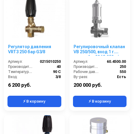
Регулятор давления
Регулировочный клапан
VRT3 250 бар G3/8
VB 250/500, вход 1 г.
выход 1 г. 90 °C 250 л/
Артикул:
0215010250
мин 550 бар нерж.
Артикул:
60.4500.00
Производительность (л/мин):
40
Производительность (л/мин):
250
Температура (°C):
90 С
Рабочее давление (бар):
550
Вход:
3/8
By-pass:
Есть
Выход:
3/8
Вход:
1 внутренняя резьба
6 200 руб.
200 000 руб.
⚡ В корзину
⚡ В корзину