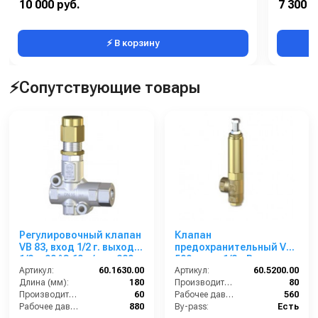
10 000 руб.
7 300 р
⚡ В корзину
⚡Сопутствующие товары
Регулировочный клапан
Клапан
VB 83, вход 1/2 г. выход
предохранительный VS
1/2 г. 90 °C 60 л/мин 880
500; вход 1/2г; By-pass
бар нерж.
Артикул:
60.1630.00
3/8г 80 л/мин 560 бар
Артикул:
60.5200.00
Длина (мм):
180
Производительность (л/мин):
80
Производительность (л/мин):
60
Рабочее давление (бар):
560
Рабочее давление (бар):
880
By-pass:
Есть