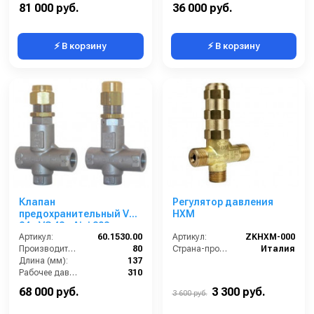
By-pass:
Есть
Вход:
1/2 внутренняя резьба
81 000 руб.
36 000 руб.
⚡ В корзину
⚡ В корзину
Клапан
Регулятор давления
предохранительный VS
HXM
24 - VS 43 - Aisi 303
(нерж.); вход 1/2г, 80 л/
Артикул:
60.1530.00
Артикул:
ZKHXM-000
мин 310 бар
Производительность (л/мин):
80
Страна-производитель:
Италия
Длина (мм):
137
Рабочее давление (бар):
310
By-pass:
Есть
68 000 руб.
3 300 руб.
3 600 руб.