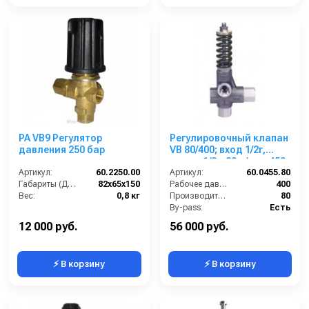
PA VB9 Регулятор
Регулировочный клапан
давления 250 бар
VB 80/400; вход 1/2г,
выход 1/2г. 80 л/мин 450
Артикул:
60.2250.00
бар нерж.сталь, Viton
Артикул:
60.0455.80
Габариты (ДхШхВ):
82х65х150
Рабочее давление (бар):
400
Вес:
0,8 кг
Производительность (л/мин):
80
By-pass:
Есть
Вход:
1/2 внутренняя резьба
12 000 руб.
56 000 руб.
⚡ В корзину
⚡ В корзину