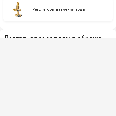
Регуляторы давления воды
Подпишитесь на наши каналы и будьте в
курсе
Новинки оборудования, обзоры, акции и полезные советы — в
наших официальных каналах.
Всё для клининга и автомоек: установки высокого давления и уборочная
техника под ключ.