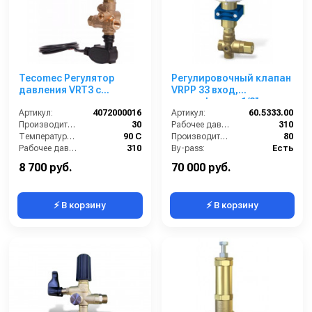
Tecomec Регулятор
Регулировочный клапан
давления VRT3 c
VRPP 33 вход,
микропереключателем
выход,bypass 1/2'' c
Артикул:
4072000016
воздушным
Артикул:
60.5333.00
Производительность (л/мин):
30
управлением 80 л/мин
Рабочее давление (бар):
310
Температура (°C):
90 С
310 бар
Производительность (л/мин):
80
Рабочее давление (бар):
310
By-pass:
Есть
Вход:
3/8
Вход:
1/2 внутренняя резьба
8 700 руб.
70 000 руб.
⚡ В корзину
⚡ В корзину