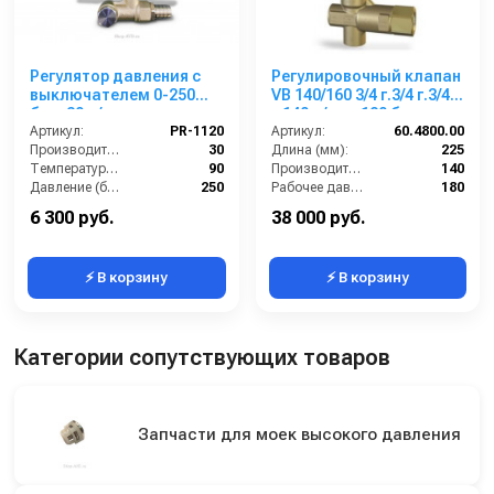
Регулятор давления с
Регулировочный клапан
выключателем 0-250
VB 140/160 3/4 г.3/4 г.3/4
бар. 30 л/мин, выход
г.140 л/мин 180 бар
M22х1,5внеш
Артикул:
PR-1120
Артикул:
60.4800.00
Производительность (л/мин):
30
Длина (мм):
225
Температура (°C):
90
Производительность (л/мин):
140
Давление (бар):
250
Рабочее давление (бар):
180
Вход:
3/8 внешняя резьба
By-pass:
Есть
6 300 руб.
38 000 руб.
⚡ В корзину
⚡ В корзину
Категории сопутствующих товаров
Запчасти для моек высокого давления