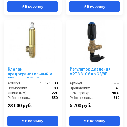
⚡ В корзину
⚡ В корзину
Клапан
Регулятор давления
предохранительный VS
VRT3 310 бар G3/8F
500; вход 1/2г; By-pass
3/8г 80 л/мин 350 бар
Артикул:
60.5230.00
Артикул:
----
Производительность (л/мин):
80
Производительность (л/мин):
40
Длина (мм):
221
Температура (°C):
90 С
Рабочее давление (бар):
350
Рабочее давление (бар):
310
By-pass:
Есть
Вход:
3/8
28 000 руб.
5 700 руб.
⚡ В корзину
⚡ В корзину