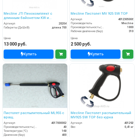
Mecline JTI Пенокомплект с
Mecline Пистолет MV 925 SW TOP
длинным байонетом KW и
Артикул
4012305006
поворотным соединением 700 мм
Производитель
Mecline
Артикул
20204
Производительность (л/ч)
1800
Габариты (ДхШхВ)
длина 700
Рабочее давление (бар)
310
Цена
Цена
13 000 руб.
2 500 руб.
Купить
Купить
Пистолет распылительный ML955 c
Mecline Пистолет распылительный
вращ.
MV925 SW TOP без курка
Артикул
4017000002
Артикул
401292
Производительность (л/мин)
40
Вес
0,41 кг
Температура (°C)
160
Давление (бар)
400