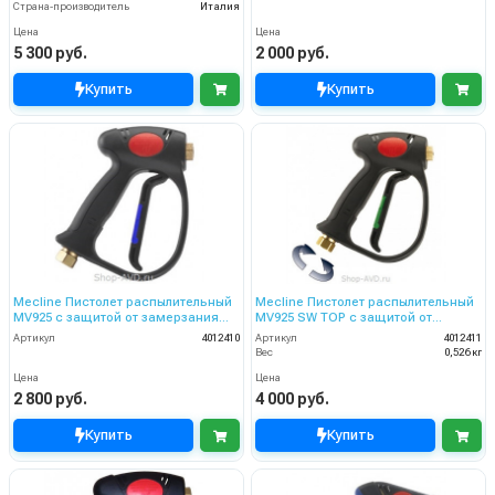
Страна-производитель
Италия
Цена
Цена
5 300 руб.
2 000 руб.
Купить
Купить
Mecline Пистолет распылительный
Mecline Пистолет распылительный
MV925 с защитой от замерзания
MV925 SW TOP с защитой от
Weep
замерзания Weep Low
Артикул
4012410
Артикул
4012411
Вес
0,526 кг
Цена
Цена
2 800 руб.
4 000 руб.
Купить
Купить