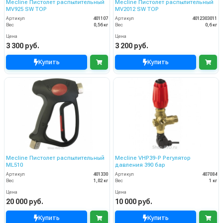
Mecline Пистолет распылительный
Mecline Пистолет распылительный
MV925 SW TOP
MV2012 SW TOP
Артикул
401107
Артикул
4012303011
Вес
0,56 кг
Вес
0,6 кг
Цена
Цена
3 300 руб.
3 200 руб.
Купить
Купить
Mecline Пистолет распылительный
Mecline VHP39-P Регулятор
ML510
давления 390 бар
Артикул
401330
Артикул
407084
Вес
1,02 кг
Вес
1 кг
Цена
Цена
20 000 руб.
10 000 руб.
Купить
Купить