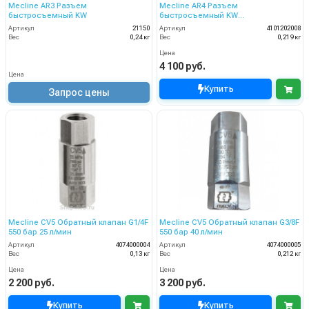
Mecline AR3 Разъем
Mecline AR4 Разъем
быстросъемный KW
быстросъемный KW
(нержавеющая сталь)
Артикул
21150
Артикул
4101202008
Вес
0,24 кг
Вес
0,219 кг
Цена
4 100 руб.
Цена
Купить
Запрос цены
Mecline CV5 Обратный клапан G1/4F
Mecline CV5 Обратный клапан G3/8F
550 бар 25 л/мин
550 бар 40 л/мин
Артикул
4074000004
Артикул
4074000005
Вес
0,13 кг
Вес
0,212 кг
Цена
Цена
2 200 руб.
3 200 руб.
Купить
Купить