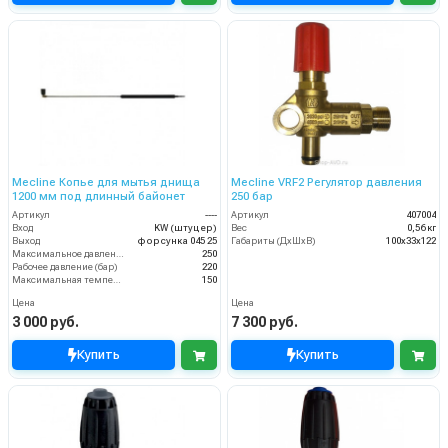
Mecline Копье для мытья днища
Mecline VRF2 Регулятор давления
1200 мм под длинный байонет
250 бар
Артикул
----
Артикул
407004
Вход
KW (штуцер)
Вес
0,56 кг
Выход
форсунка 045 25
Габариты (ДхШхВ)
100х33х122
Максимальное давление (бар)
250
Рабочее давление (бар)
220
Максимальная температура воды (°C)
150
Цена
Цена
3 000 руб.
7 300 руб.
Купить
Купить