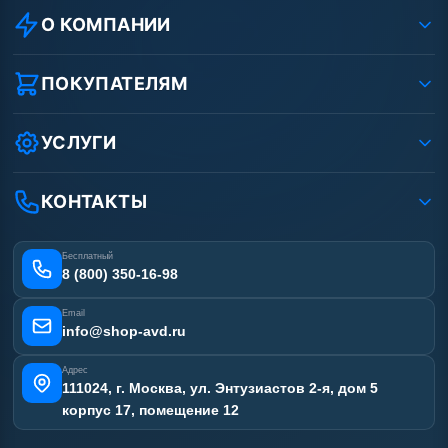
О КОМПАНИИ
О компании
Реквизиты ООО «Шоп АВД»
ПОКУПАТЕЛЯМ
Защита данных клиента
Как заказать?
Условия соглашения
Оплата
УСЛУГИ
Вакансии
Доставка
Услуги
Рассрочка
Гарантия
Аренда АВД
КОНТАКТЫ
Статьи
Лизинг
Ремонт АВД
Получить скидку
Сертификаты
Бесплатный
Наши работы
8 (800) 350-16-98
Отзывы наших клиентов
Email
Карта сайта
info@shop-avd.ru
Адрес
111024, г. Москва, ул. Энтузиастов 2-я, дом 5
корпус 17, помещение 12