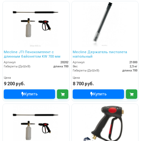
Mecline JTI Пенокомплект с
Mecline Держатель пистолета
длинным байонетом KW 700 мм
напольный
Артикул
20202
Артикул
21000
Габариты (ДхШхВ)
длина 700
Вес
2,5 кг
Габариты (ДхШхВ)
длина 700
Цена
Цена
9 200 руб.
8 700 руб.
Купить
Купить