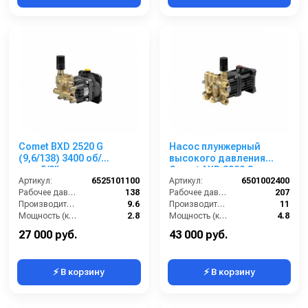
Comet BXD 2520 G
Насос плунжерный
(9,6/138) 3400 об/
высокого давления
мин.5/8” п.в.
Comet AXD 3030 G
Артикул:
6525101100
(11/207) 3400 об/мин. Ø
Артикул:
6501002400
Рабочее давление (бар):
138
1”п.в.
Рабочее давление (бар):
207
Производительность (л/мин):
9.6
Производительность (л/мин):
11
Мощность (кВт):
2.8
Мощность (кВт):
4.8
Обороты двигателя (об/мин):
3400
Обороты двигателя (об/мин):
3400
27 000 руб.
43 000 руб.
⚡ В корзину
⚡ В корзину