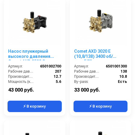
Насос плунжерный
Comet AXD 3020 E
высокого давления
(10,8/138) 3400 об/
Comet AXD 3530 G
мин.5/8” п.в.
(12,7/207) 3400 об/мин. Ø
Артикул:
6501002700
Артикул:
6501001300
1”п.в.
Рабочее давление (бар):
207
Рабочее давление (бар):
138
Производительность (л/мин):
12.7
Производительность (л/мин):
10.8
Мощность (кВт):
5.6
By-pass:
Есть
Обороты двигателя (об/мин):
3400
Материал:
Латунь
43 000 руб.
33 000 руб.
⚡ В корзину
⚡ В корзину