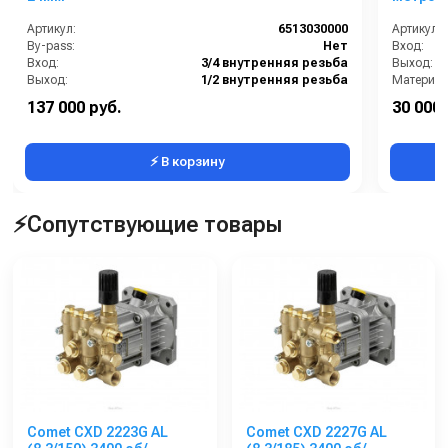
Артикул:
6513030000
Артикул:
By-pass:
Нет
Вход:
Вход:
3/4 внутренняя резьба
Выход:
Выход:
1/2 внутренняя резьба
Материал
Материал:
Латунь
Страна-п
137 000 руб.
30 000 
Производительность (л/мин):
22
⚡ В корзину
⚡Сопутствующие товары
Comet CXD 2223G AL
Comet CXD 2227G AL