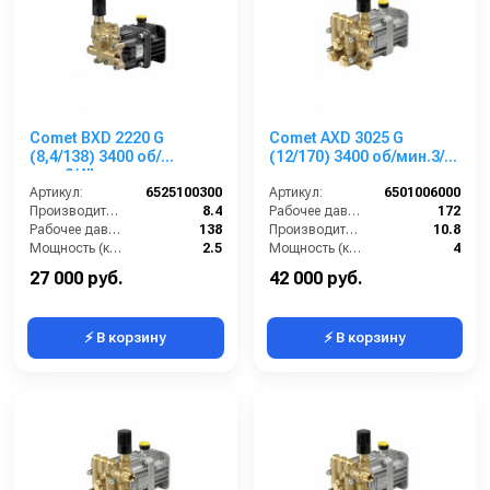
Comet BXD 2220 G
Comet AXD 3025 G
(8,4/138) 3400 об/
(12/170) 3400 об/мин.3/4”
мин.3/4” п.в.
п.в.
Артикул:
6525100300
Артикул:
6501006000
Производительность (л/мин):
8.4
Рабочее давление (бар):
172
Рабочее давление (бар):
138
Производительность (л/мин):
10.8
Мощность (кВт):
2.5
Мощность (кВт):
4
Обороты двигателя (об/мин):
3400
Обороты двигателя (об/мин):
3400
27 000 руб.
42 000 руб.
⚡ В корзину
⚡ В корзину