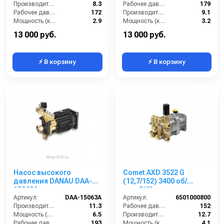
Производительность (л/мин):
8.3
Рабочее давление (бар):
179
Рабочее давление (бар):
172
Производительность (л/мин):
9.1
Мощность (кВт):
2.9
Мощность (кВт):
3.2
Обороты двигателя (об/мин):
3400
Обороты двигателя (об/мин):
3400
13 000 руб.
13 000 руб.
⚡ В корзину
⚡ В корзину
Насос высокого
Comet AXD 3522 G
давления DANAU DAA-
(12,7/152) 3400 об/
15063A
мин.3/4” п.в.
Артикул:
DAA-15063A
Артикул:
6501000800
Производительность (л/мин):
11.3
Рабочее давление (бар):
152
Мощность (л.с.):
6.5
Производительность (л/мин):
12.7
Рабочее давление (бар):
193
Мощность (кВт):
4.1