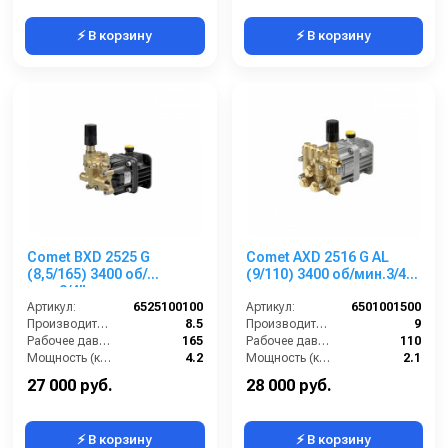
⚡ В корзину
⚡ В корзину
Comet BXD 2525 G
Comet AXD 2516 G AL
(8,5/165) 3400 об/
(9/110) 3400 об/мин.3/4”
мин.3/4” п.в.
п.в.
Артикул:
6525100100
Артикул:
6501001500
Производительность (л/мин):
8.5
Производительность (л/мин):
9
Рабочее давление (бар):
165
Рабочее давление (бар):
110
Мощность (кВт):
4.2
Мощность (кВт):
2.1
Обороты двигателя (об/мин):
3400
Обороты двигателя (об/мин):
3400
27 000 руб.
28 000 руб.
⚡ В корзину
⚡ В корзину