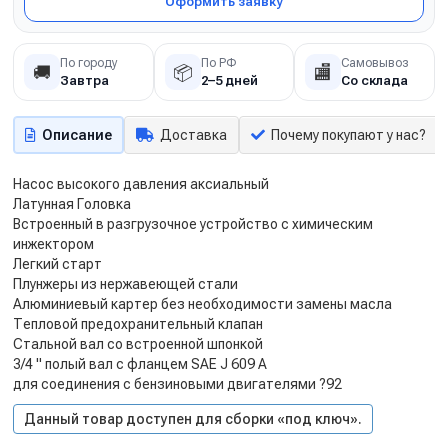
Оформить заявку
По городу
По РФ
Самовывоз
🚚
📦
🏬
Завтра
2–5 дней
Со склада
Описание
Доставка
Почему покупают у нас?
Насос высокого давления аксиальный
Латунная Головка
Встроенный в разгрузочное устройство с химическим
инжектором
Легкий старт
Плунжеры из нержавеющей стали
Алюминиевый картер без необходимости замены масла
Тепловой предохранительный клапан
Стальной вал со встроенной шпонкой
3/4 " полый вал с фланцем SAE J 609 A
для соединения с бензиновыми двигателями ?92
Данный товар доступен для сборки «под ключ».