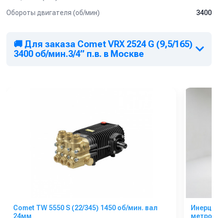
Обороты двигателя (об/мин)
3400
🚚 Для заказа Comet VRX 2524 G (9,5/165)
3400 об/мин.3/4” п.в. в Москве
Comet TW 5550 S (22/345) 1450 об/мин. вал
Инерцио
24мм
метров, 