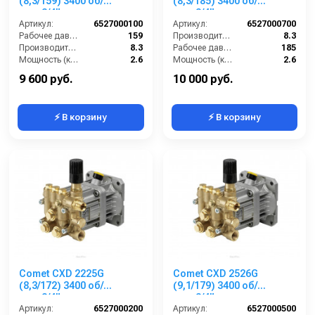
(8,3/159) 3400 об/
(8,3/185) 3400 об/
мин.3/4” п.в.
мин.3/4” п.в.
Артикул:
6527000100
Артикул:
6527000700
Рабочее давление (бар):
159
Производительность (л/мин):
8.3
Производительность (л/мин):
8.3
Рабочее давление (бар):
185
Мощность (кВт):
2.6
Мощность (кВт):
2.6
Обороты двигателя (об/мин):
3400
Обороты двигателя (об/мин):
3400
9 600 руб.
10 000 руб.
⚡ В корзину
⚡ В корзину
Comet CXD 2225G
Comet CXD 2526G
(8,3/172) 3400 об/
(9,1/179) 3400 об/
мин.3/4” п.в.
мин.3/4” п.в.
Артикул:
6527000200
Артикул:
6527000500