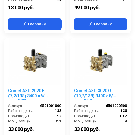
Габариты (ДхШхВ):
220х210х240 мм
Обороты двигателя (об/мин):
3400
13 000 руб.
49 000 руб.
⚡ В корзину
⚡ В корзину
Comet AXD 2020 E
Comet AXD 3020 G
(7,2/138) 3400 об/
(10,2/138) 3400 об/
мин.5/8” п.в.
мин.3/4” п.в.
Артикул:
6501001000
Артикул:
6501000500
Рабочее давление (бар):
138
Рабочее давление (бар):
138
Производительность (л/мин):
7.2
Производительность (л/мин):
10.2
Мощность (кВт):
2.1
Мощность (кВт):
3
Обороты двигателя (об/мин):
3400
Обороты двигателя (об/мин):
3400
33 000 руб.
33 000 руб.