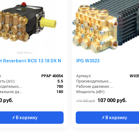
i Reverberri RCS 13.18 DX N
IPG W3523
:
PPAP 40056
Артикул:
W035
ть (л/с):
5.5
Производительность (л/ч):
Производительность (л/ч):
780
Рабочее давление (бар):
Максимальное давление воды (бар):
180
Мощность (кВт):
Производительность по воде (л/мин):
13
Масса (кг):
0 руб.
107 000 руб.
116 000 руб.
⚡ В корзину
⚡ В корзину