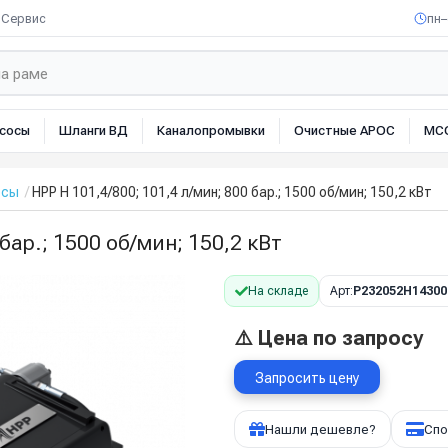
Сервис
пн–
сосы
Шланги ВД
Каналопромывки
Очистные АРОС
МС
осы
HPP H 101,4/800; 101,4 л/мин; 800 бар.; 1500 об/мин; 150,2 кВт
бар.; 1500 об/мин; 150,2 кВт
На складе
Арт:
P232052H14300
⚠️ Цена по запросу
Запросить цену
Нашли дешевле?
Спо