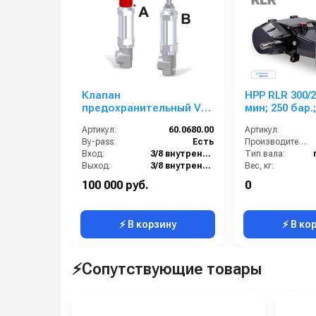
Клапан
HPP RLR 300/250 30
предохранительный VS
мин; 250 бар.;
1100 вход 3/8г; 3/8г 40 л/
мин; с ред;14
Артикул:
60.0680.00
Артикул:
мин 1000 бар
By-pass:
Есть
Производительность (л/мин):
Вход:
3/8 внутренняя резьба
Тип вала:
Выход:
3/8 внутренняя резьба
Вес, кг:
Материал:
Нержавеющая сталь
Габаритные размеры, мм:
100 000 руб.
0
Производительность (л/мин):
40
Давление (бар):
⚡ В корзину
⚡ В ко
⚡Сопутствующие товары