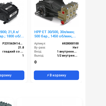
800; 21,8 л/
HPP ET 30/500, 30л/мин;
Насос п
ар.; 1800 об/
500 бар., 1450 об/мин,
высокого
 кВт
вал 30мм 29,3 кВт
Comet FW
P231563H14160
Артикул:
6928000100
Артикул:
(18,8/207
):
21.8
By-pass:
Нет
By-pass:
25 мм п.в
гладкий со шпонкой, 16 mm
Вход:
1 внутренняя резьба
Вход:
1
Выход:
1/2 внутренняя резьба
Выход:
400
Материал:
Латунь
Материал:
0
61 000 ру
Насосы и насосные станции
Производительность (л/мин):
30
корзину
⚡ В корзину
⚡ 