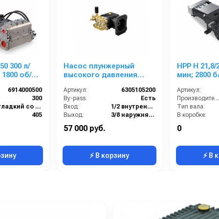
0 л/
Насос плунжерный
HPP H 21,8/2
 1800 об/
высокого давления
мин; 2800 б
0 кВт.
Comet ZWD-K 3540 G
мин; 112,9
6914000500
Артикул:
6305105200
Артикул:
(13/276) 3400 об/мин.Ø
300
By-pass:
Есть
Производительность (л/мин
1”п.в.
гладкий со шпонкой
Вход:
1/2 внутренняя резьба
Тип вала:
405
Выход:
3/8 наружняя резьба
В коробке:
904х702х362
Материал:
Латунь
Вес, кг:
57 000 руб.
0
250
Производительность (л/мин):
13
Сегмент:
рзину
⚡ В корзину
⚡ В 