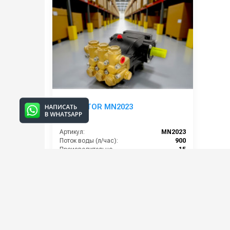
Насос TOR MN2023
Артикул:
MN2023
Поток воды (л/час):
900
Производительность (л/мин):
15
Давление (бар):
200
Мощность (кВт):
5,7
26 000 руб.
28 000 руб.
⚡ В корзину