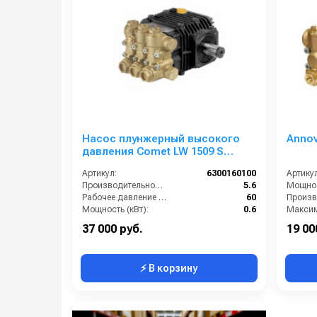
Насос плунжерный высокого
Annov
давления Comet LW 1509 S
(5,6/60); 1450 об/мин. вал ø 24 мм
Артикул:
6300160100
Артикул
Производительность (л/мин):
5.6
Мощнос
Рабочее давление (бар):
60
Мощность (кВт):
0.6
Обороты двигателя (об/мин):
1450
37 000 руб.
19 00
⚡ В корзину