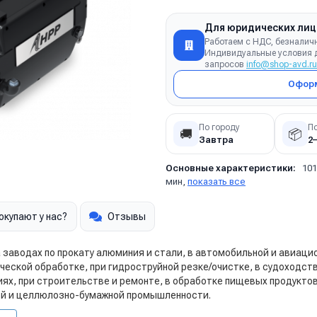
Для юридических лиц
Работаем с НДС, безналич
Индивидуальные условия д
запросов
info@shop-avd.ru
Оформ
По городу
П
🚚
📦
Завтра
2
Основные характеристики:
101
мин,
показать все
окупают у нас?
Отзывы
 заводах по прокату алюминия и стали, в автомобильной и авиаци
ческой обработке, при гидроструйной резке/очистке, в судоходст
х, при строительстве и ремонте, в обработке пищевых продуктов
ой и целлюлозно-бумажной промышленности.