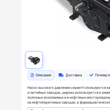
Описание
Доставка
Почему п
Насос высокого давления серии H спользуются на
и литейных заводах, широко используются в хими
полезных ископаемых и в нефтяных месторождения
на нефтеперегонных заводах, в фармацевтическ