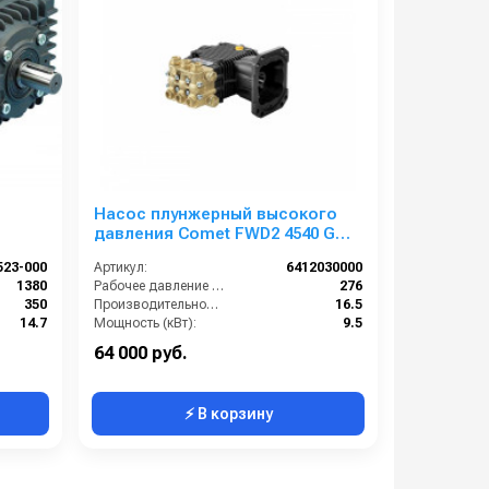
Насос плунжерный высокого
давления Comet FWD2 4540 G
(16,5/276) 3400 об/мин.Ø 1”п.в.
23-000
Артикул:
6412030000
1380
Рабочее давление (бар):
276
350
Производительность (л/мин):
16.5
14.7
Мощность (кВт):
9.5
19.5
Обороты двигателя (об/мин):
3400
64 000 руб.
⚡ В корзину