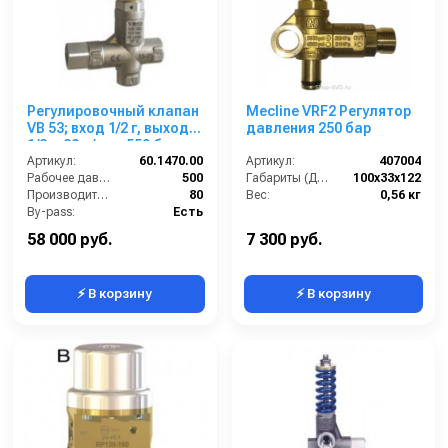
Регулировочный клапан
Mecline VRF2 Регулятор
VB 53; вход 1/2 г, выход
давления 250 бар
1/2 г. 80 л/мин 550 бар
нерж. сталь
Артикул:
60.1470.00
Артикул:
407004
Рабочее давление (бар):
500
Габариты (ДхШхВ):
100х33х122
Производительность (л/мин):
80
Вес:
0,56 кг
By-pass:
Есть
Вход:
1/2 внутренняя резьба
58 000 руб.
7 300 руб.
⚡ В корзину
⚡ В корзину