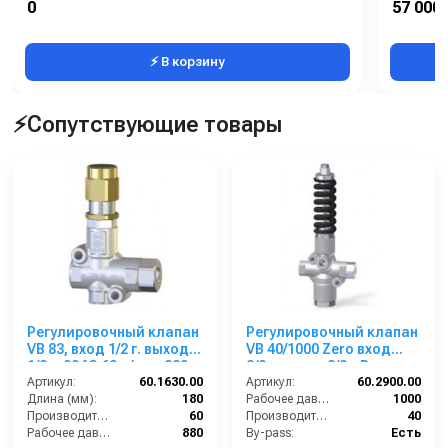
0
57 000 
Давление (бар):
250
⚡ В корзину
⚡Сопутствующие товары
Регулировочный клапан
Регулировочный клапан
VB 83, вход 1/2 г. выход
VB 40/1000 Zero вход
1/2 г. 90 °C 60 л/мин 880
3/8г, выход 3/8г; Bypass
бар нерж.
Артикул:
60.1630.00
3/8г 40 л/мин 1100 бар
Артикул:
60.2900.00
Длина (мм):
180
нерж.
Рабочее давление (бар):
1000
Производительность (л/мин):
60
Производительность (л/мин):
40
Рабочее давление (бар):
880
By-pass:
Есть