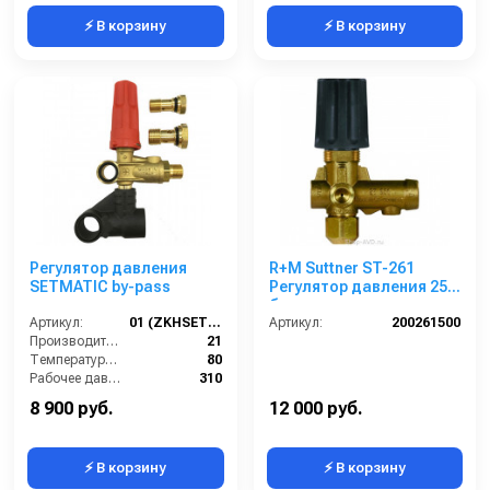
⚡ В корзину
⚡ В корзину
Регулятор давления
R+M Suttner ST-261
SETMATIC by-pass
Регулятор давления 250
бар
Артикул:
01 (ZKHSETMSC-000)
Артикул:
200261500
Производительность (л/мин):
21
Температурные условия (°C):
80
Рабочее давление (бар):
310
Вход:
1/2"
8 900 руб.
12 000 руб.
⚡ В корзину
⚡ В корзину