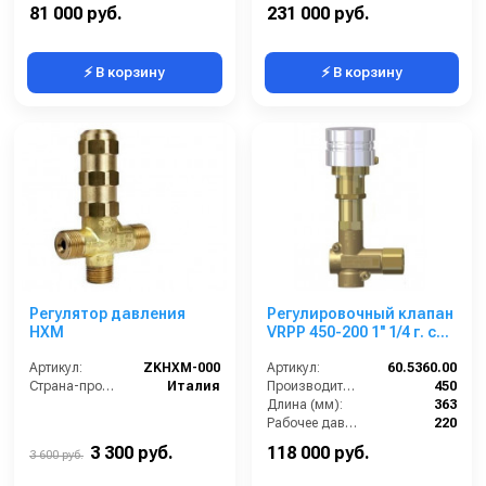
By-pass:
Есть
Вход:
3/8 внутренняя резьба
81 000 руб.
231 000 руб.
⚡ В корзину
⚡ В корзину
Регулятор давления
Регулировочный клапан
HXM
VRPP 450-200 1'' 1/4 г. c
воздушным
Артикул:
ZKHXM-000
управлением 1/4 г. 450 л/
Артикул:
60.5360.00
Страна-производитель:
Италия
мин 220 бар
Производительность (л/мин):
450
Длина (мм):
363
Рабочее давление (бар):
220
By-pass:
Есть
3 300 руб.
118 000 руб.
3 600 руб.