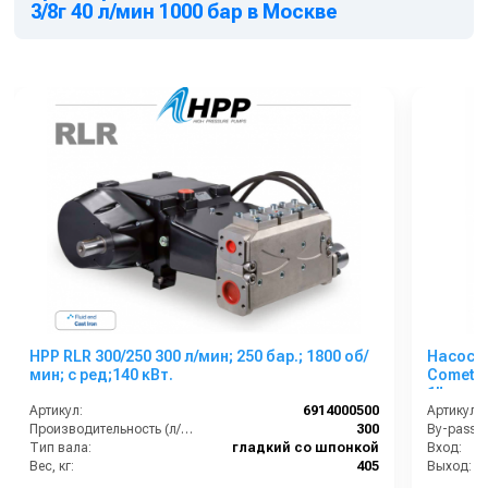
3/8г 40 л/мин 1000 бар в Москве
HPP RLR 300/250 300 л/мин; 250 бар.; 1800 об/
Насос 
мин; с ред;140 кВт.
Comet Z
1”п.в.
Артикул:
6914000500
Артикул:
Производительность (л/мин):
300
By-pass:
Тип вала:
гладкий со шпонкой
Вход:
Вес, кг:
405
Выход:
Габаритные размеры, мм:
904х702х362
Материал