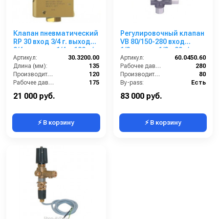
Клапан пневматический
Регулировочный клапан
RP 30 вход 3/4 г. выход
VB 80/150-280 вход
3/4 г. воздух 1/4 г. 120 л/
1/2г.выход 1/2г. 80л/мин;
мин 175 бар
Артикул:
30.3200.00
310 бар нерж. сталь Aisi
Артикул:
60.0450.60
Длина (мм):
135
316
Рабочее давление (бар):
280
Производительность (л/мин):
120
Производительность (л/мин):
80
Рабочее давление (бар):
175
By-pass:
Есть
Вход:
3/4 внутренняя резьба
Вход:
1/2 внутренняя резьба
21 000 руб.
83 000 руб.
⚡ В корзину
⚡ В корзину