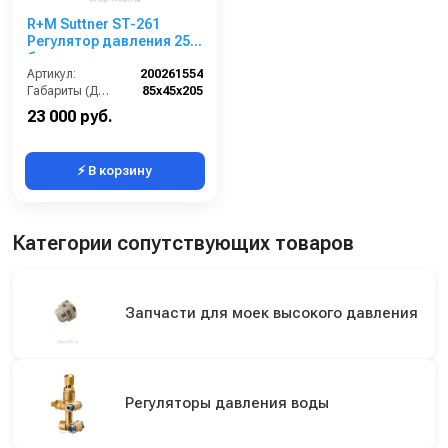
R+M Suttner ST-261
Регулятор давления 250
бар с
микровыключателем
Артикул:
200261554
Габариты (ДхШхВ):
85х45х205
23 000 руб.
⚡ В корзину
Категории сопутствующих товаров
Запчасти для моек высокого давления
Регуляторы давления воды