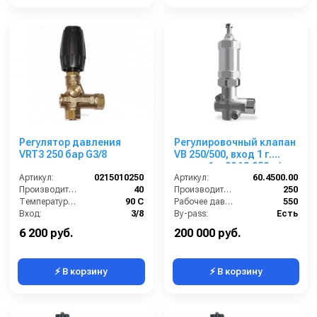
Регулятор давления
Регулировочный клапан
VRT3 250 бар G3/8
VB 250/500, вход 1 г.
выход 1 г. 90 °C 250 л/
Артикул:
0215010250
мин 550 бар нерж.
Артикул:
60.4500.00
Производительность (л/мин):
40
Производительность (л/мин):
250
Температура (°C):
90 С
Рабочее давление (бар):
550
Вход:
3/8
By-pass:
Есть
Выход:
3/8
Вход:
1 внутренняя резьба
6 200 руб.
200 000 руб.
⚡ В корзину
⚡ В корзину