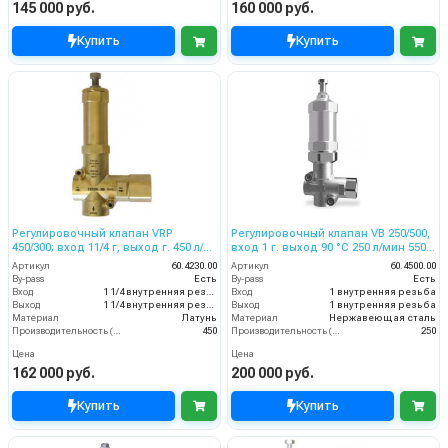
145 000 руб.
160 000 руб.
Купить
Купить
Регулировочный клапан VRP
Регулировочный клапан VB 250/500,
450/300; вход 11/4 г, выход г. 450 л/
вход 1 г. выход 90 °C 250 л/мин 550
мин 330 бар
бар нерж.
Артикул
60.4230.00
Артикул
60.4500.00
By-pass
Есть
By-pass
Есть
Вход
1 1/4 внутренняя резьба
Вход
1 внутренняя резьба
Выход
1 1/4 внутренняя резьба
Выход
1 внутренняя резьба
Материал
Латунь
Материал
Нержавеющая сталь
Производительность (л/мин)
450
Производительность (л/мин)
250
Цена
Цена
162 000 руб.
200 000 руб.
Купить
Купить