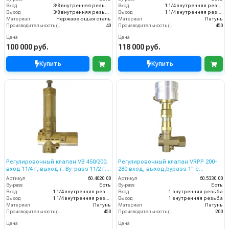
Вход
3/8 внутренняя резьба
Вход
1 1/4 внутренняя резьба
Выход
3/8 внутренняя резьба
Выход
1 1/4 внутренняя резьба
Материал
Нержавеющая сталь
Материал
Латунь
Производительность (л/мин)
40
Производительность (л/мин)
450
Цена
Цена
100 000 руб.
118 000 руб.
Купить
Купить
Регулировочный клапан VB 450/200;
Регулировочный клапан VRPP 200-
вход 11/4 г, выход г; By-pass 11/2 г.
280 вход, выход,bypass 1'' c
450 л/мин 220 бар
воздушным управлением 200 л/мин
Артикул
60.4020.00
Артикул
60.5330.00
310 бар
By-pass
Есть
By-pass
Есть
Вход
1 1/4 внутренняя резьба
Вход
1 внутренняя резьба
Выход
1 1/4 внутренняя резьба
Выход
1 внутренняя резьба
Материал
Латунь
Материал
Латунь
Производительность (л/мин)
450
Производительность (л/мин)
200
Цена
Цена