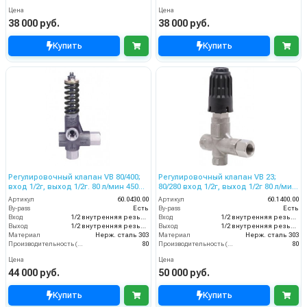
Цена
Цена
38 000 руб.
38 000 руб.
Купить
Купить
Регулировочный клапан VB 80/400;
Регулировочный клапан VB 23;
вход 1/2г, выход 1/2г. 80 л/мин 450
80/280 вход 1/2г, выход 1/2г 80 л/мин
бар нерж. сталь
310 бар нерж. сталь
Артикул
60.0430.00
Артикул
60.1400.00
By-pass
Есть
By-pass
Есть
Вход
1/2 внутренняя резьба
Вход
1/2 внутренняя резьба
Выход
1/2 внутренняя резьба
Выход
1/2 внутренняя резьба
Материал
Нерж. сталь 303
Материал
Нерж. сталь 303
Производительность (л/мин)
80
Производительность (л/мин)
80
Цена
Цена
44 000 руб.
50 000 руб.
Купить
Купить