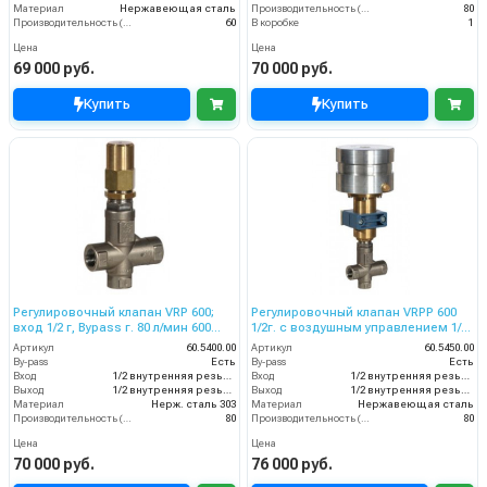
Материал
Нержавеющая сталь
Производительность (л/мин)
80
Производительность (л/мин)
60
В коробке
1
Цена
Цена
69 000 руб.
70 000 руб.
Купить
Купить
Регулировочный клапан VRP 600;
Регулировочный клапан VRPP 600
вход 1/2 г, Bypass г. 80 л/мин 600
1/2г. c воздушным управлением 1/4
бар нерж. сталь
г. 80 л/мин бар
Артикул
60.5400.00
Артикул
60.5450.00
By-pass
Есть
By-pass
Есть
Вход
1/2 внутренняя резьба
Вход
1/2 внутренняя резьба
Выход
1/2 внутренняя резьба
Выход
1/2 внутренняя резьба
Материал
Нерж. сталь 303
Материал
Нержавеющая сталь
Производительность (л/мин)
80
Производительность (л/мин)
80
Цена
Цена
70 000 руб.
76 000 руб.