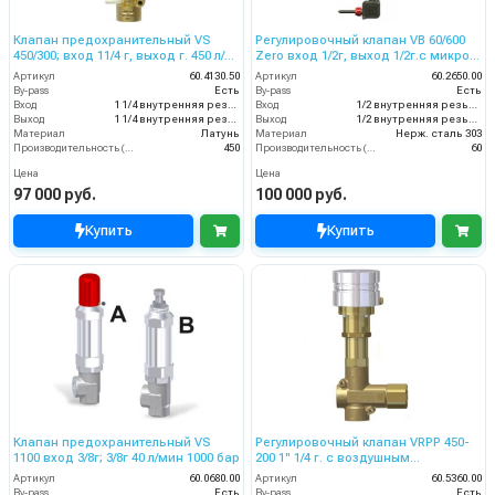
Клапан предохранительный VS
Регулировочный клапан VB 60/600
450/300; вход 11/4 г, выход г. 450 л/
Zero вход 1/2г, выход 1/2г.с микро-
мин 330 бар
выкл. 60 л/мин 600 бар нерж.
Артикул
60.4130.50
Артикул
60.2650.00
By-pass
Есть
By-pass
Есть
Вход
1 1/4 внутренняя резьба
Вход
1/2 внутренняя резьба
Выход
1 1/4 внутренняя резьба
Выход
1/2 внутренняя резьба
Материал
Латунь
Материал
Нерж. сталь 303
Производительность (л/мин)
450
Производительность (л/мин)
60
Цена
Цена
97 000 руб.
100 000 руб.
Купить
Купить
Клапан предохранительный VS
Регулировочный клапан VRPP 450-
1100 вход 3/8г; 3/8г 40 л/мин 1000 бар
200 1'' 1/4 г. c воздушным
управлением 450 л/мин 220 бар
Артикул
60.0680.00
Артикул
60.5360.00
By-pass
Есть
By-pass
Есть