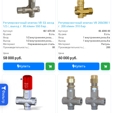
Регулировочный клапан VB 53; вход
Регулировочный клапан VB 200/280 1
1/2 г, выход г. 80 л/мин 550 бар
г. 200 л/мин 310 бар
нерж. сталь
Артикул
60.1470.00
Артикул
60.4300.00
By-pass
Есть
By-pass
Есть
Вход
1/2 внутренняя резьба
Вход
1 внутренняя резьба
Выход
1/2 внутренняя резьба
Выход
1 внутренняя резьба
Материал
Нержавеющая сталь
Материал
Латунь
Производительность (л/мин)
80
Производительность (л/мин)
200
Цена
Цена
58 000 руб.
60 000 руб.
Купить
Купить
Фильтр