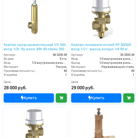
Клапан предохранительный VS 500;
Клапан пневматический RP 80/500
вход 1/2г; By-pass 3/8г 80 л/мин 350
вход 1/2 г. выход воздух 1/4 80 л/
бар
мин 560 бар
Артикул
60.5230.00
Артикул
30.3250.00
By-pass
Есть
Вход
1/2 внутренняя резьба
Вход
1/2 внутренняя резьба
Выход
1/2 внутренняя резьба
Материал
Латунь
Материал
Нержавеющая сталь
Производительность (л/мин)
80
Производительность (л/мин)
80
В коробке
1
В коробке
1
Цена
Цена
28 000 руб.
29 000 руб.
Купить
Купить