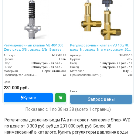
Регулировочный клапан VB 40/1000
Регулировочный клапан VB 100/70;
Zero вход 3/8г, выход 3/8г; Bypass
вход 1г, выход 1г с маховиком 200
3/8г 40 л/мин 1100 бар нерж.
л/мин 70 бар
Артикул
60.2900.00
Артикул
60.5025.15
By-pass
Есть
By-pass
Есть
Вход
3/8 внутренняя резьба
Вход
1 внутренняя резьба
Выход
3/8 внутренняя резьба
Выход
1 внутренняя резьба
Материал
Нерж. сталь 303
Материал
Латунь
Производительность (л/мин)
40
Производительность (л/мин)
200
Цена
231 000 руб.
Цена
Купить
Запрос цены
Показано с 1 по 38 из 38 (всего 1 страниц)
Регуляторы давления воды PA в интернет-магазине Shop-AVD
по цене от 3 300 руб. руб до 231 000 руб. руб. Более 38
наименований в каталоге. Купить регуляторы давления воды