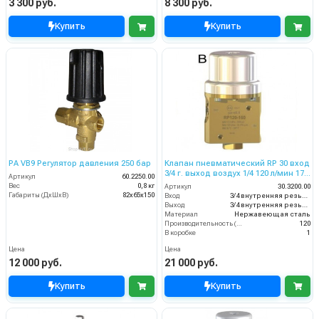
3 300 руб.
8 300 руб.
Купить
Купить
PA VB9 Регулятор давления 250 бар
Клапан пневматический RP 30 вход
3/4 г. выход воздух 1/4 120 л/мин 175
Артикул
60.2250.00
бар
Вес
0,8 кг
Артикул
30.3200.00
Габариты (ДхШхВ)
82х65х150
Вход
3/4 внутренняя резьба
Выход
3/4 внутренняя резьба
Материал
Нержавеющая сталь
Производительность (л/мин)
120
В коробке
1
Цена
Цена
12 000 руб.
21 000 руб.
Купить
Купить