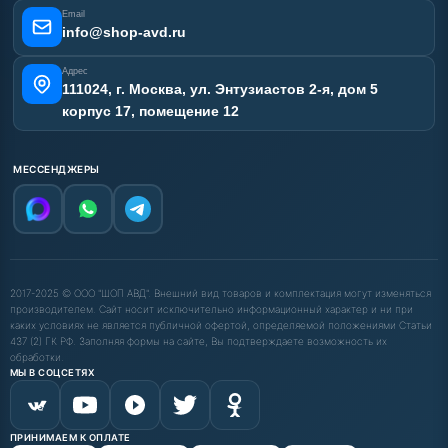
Email
Карта сайта
info@shop-avd.ru
Адрес
111024, г. Москва, ул. Энтузиастов 2-я, дом 5
корпус 17, помещение 12
МЕССЕНДЖЕРЫ
2017-2025 © ООО "ШОП АВД". Внешний вид товаров и комплектация могут изменяться
производителем. Сайт носит исключительно информационный характер и ни при
каких условиях не является публичной офертой, определяемой положениями Статьи
437 (2) ГК РФ. Заполняя формы на сайте, Вы подтверждаете возможность их
обработки.
МЫ В СОЦСЕТЯХ
ПРИНИМАЕМ К ОПЛАТЕ