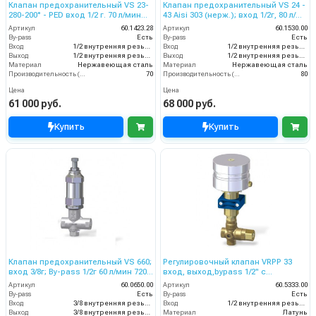
Клапан предохранительный VS 23-
Клапан предохранительный VS 24 -
280-200° - PED вход 1/2 г. 70 л/мин
43 Aisi 303 (нерж.); вход 1/2г, 80 л/
280 бар нерж.сталь Aisi 303
мин 310 бар
Артикул
60.1423.28
Артикул
60.1530.00
By-pass
Есть
By-pass
Есть
Вход
1/2 внутренняя резьба
Вход
1/2 внутренняя резьба
Выход
1/2 внутренняя резьба
Выход
1/2 внутренняя резьба
Материал
Нержавеющая сталь
Материал
Нержавеющая сталь
Производительность (л/мин)
70
Производительность (л/мин)
80
Цена
Цена
61 000 руб.
68 000 руб.
Купить
Купить
Клапан предохранительный VS 660;
Регулировочный клапан VRPP 33
вход 3/8г; By-pass 1/2г 60 л/мин 720
вход, выход,bypass 1/2'' c
бар
воздушным управлением 80 л/мин
Артикул
60.0650.00
Артикул
60.5333.00
310 бар
By-pass
Есть
By-pass
Есть
Вход
3/8 внутренняя резьба
Вход
1/2 внутренняя резьба
Выход
3/8 внутренняя резьба
Материал
Латунь