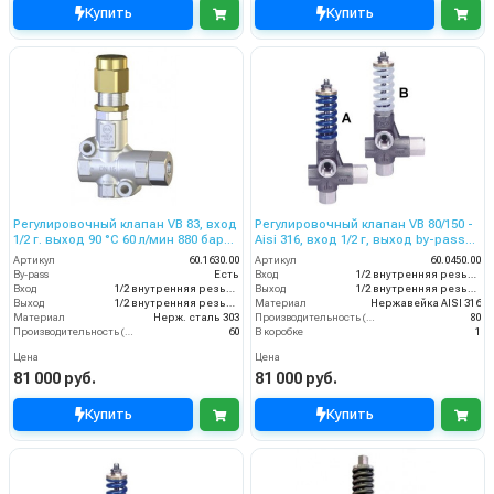
Купить
Купить
Регулировочный клапан VB 83, вход
Регулировочный клапан VB 80/150 -
1/2 г. выход 90 °C 60 л/мин 880 бар
Aisi 316, вход 1/2 г, выход by-pass
нерж.
1/2г 150 бар/ 80 л/мин
Артикул
60.1630.00
Артикул
60.0450.00
By-pass
Есть
Вход
1/2 внутренняя резьба
Вход
1/2 внутренняя резьба
Выход
1/2 внутренняя резьба
Выход
1/2 внутренняя резьба
Материал
Нержавейка AISI 316
Материал
Нерж. сталь 303
Производительность (л/мин)
80
Производительность (л/мин)
60
В коробке
1
Цена
Цена
81 000 руб.
81 000 руб.
Купить
Купить