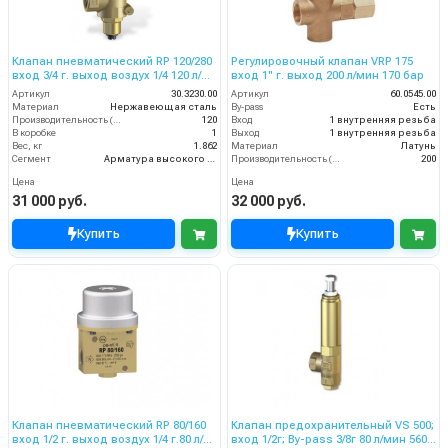
Клапан пневматический RP 120/280
Регулировочный клапан VRP 175
вход 3/4 г. выход воздух 1/4 120 л/
вход 1'' г. выход 200 л/мин 170 бар
мин 310 бар
Артикул
30.3230.00
Артикул
60.0545.00
Материал
Нержавеющая сталь
By-pass
Есть
Производительность (л/мин)
120
Вход
1 внутренняя резьба
В коробке
1
Выход
1 внутренняя резьба
Вес, кг
1.862
Материал
Латунь
Сегмент
Арматура высокого давления
Производительность (л/мин)
200
Цена
Цена
31 000 руб.
32 000 руб.
Купить
Купить
Клапан пневматический RP 80/160
Клапан предохранительный VS 500;
вход 1/2 г. выход воздух 1/4 г.80 л/
вход 1/2г; By-pass 3/8г 80 л/мин 560