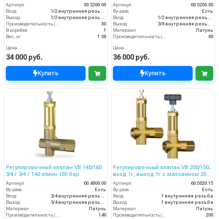
мин 175 бар
бар
Артикул
30.3260.00
Артикул
60.5200.00
Вход
1/2 внутренняя резьба
By-pass
Есть
Выход
1/2 внутренняя резьба
Вход
1/2 внутренняя резьба
Производительность (л/мин)
80
Выход
3/8 внутренняя резьба
В коробке
1
Материал
Латунь
Вес, кг
1.08
Производительность (л/мин)
80
Цена
Цена
34 000 руб.
36 000 руб.
Купить
Купить
Регулировочный клапан VB 140/160
Регулировочный клапан VB 200/150;
3/4 г.3/4 г.140 л/мин 180 бар
вход 1г, выход 1г с маховиком 200
л/мин 170 бар
Артикул
60.4800.00
Артикул
60.5020.15
By-pass
Есть
By-pass
Есть
Вход
3/4 внутренняя резьба
Вход
1 внутренняя резьба
Выход
3/4 внутренняя резьба
Выход
1 внутренняя резьба
Материал
Латунь
Материал
Латунь
Производительность (л/мин)
140
Производительность (л/мин)
200