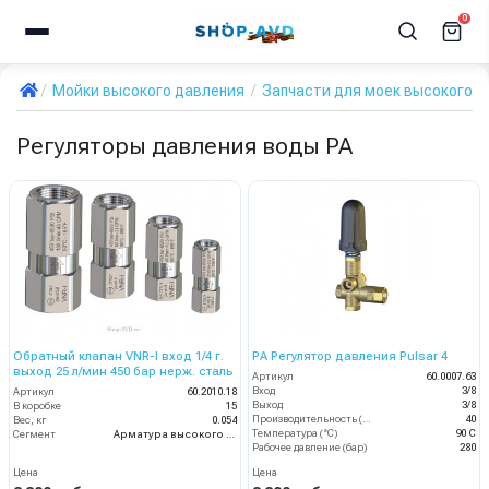
0
Мойки высокого давления
Запчасти для моек высокого д
Регуляторы давления воды PA
Обратный клапан VNR-I вход 1/4 г.
PA Регулятор давления Pulsar 4
выход 25 л/мин 450 бар нерж. сталь
Артикул
60.0007.63
Вход
3/8
Артикул
60.2010.18
Выход
3/8
В коробке
15
Производительность (л/мин)
40
Вес, кг
0.054
Температура (°C)
90 С
Сегмент
Арматура высокого давления
Рабочее давление (бар)
280
Цена
Цена