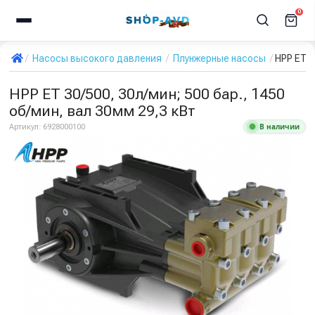
0
Насосы высокого давления
Плунжерные насосы
HPP ET 3
HPP ET 30/500, 30л/мин; 500 бар., 1450
об/мин, вал 30мм 29,3 кВт
В наличии
Артикул:
6928000100