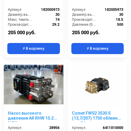
Артикул:
182000973
Артикул:
182005973
Диаметр вала (мм):
30
Диаметр вала (мм):
30
Макс. температура воды (°C):
74
Производительность (л/мин):
18.5
Производительность (л/мин):
29.2
Давление (бар):
500
Давление (бар):
500
Мощность (кВт):
18
205 000 руб.
205 000 руб.
⚡ В корзину
⚡ В корзину
Насос высокого
Comet FWS2 3530 S
давления AR RHW 15.25H
(13,7/207) 1750 об/мин
N DX
вал 24мм
Артикул:
28956
Артикул:
6411010000