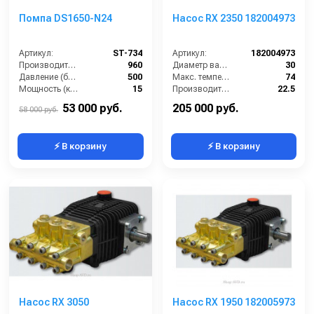
Помпа DS1650-N24
Насос RX 2350 182004973
Артикул:
ST-734
Артикул:
182004973
Производительность (л/ч):
960
Диаметр вала (мм):
30
Давление (бар):
500
Макс. температура воды (°C):
74
Мощность (кВт):
15
Производительность (л/мин):
22.5
Обороты двигателя (об/мин):
1450
Давление (бар):
500
53 000 руб.
205 000 руб.
58 000 руб.
⚡ В корзину
⚡ В корзину
Насос RX 3050
Насос RX 1950 182005973