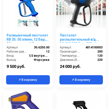
Размывочный пистолет
Пистолет
RB 35. 50 л/мин; 12 бар;
распылительный в/д
80град; вход 1/2г
ML210 220 бар, 200 л/
поворот. фитинг.
Артикул:
30.6250.00
мин SW STD 3/4"F- 1/2"F
Артикул:
4014100003
Рабочее давление (бар):
12
Производительность (л/мин):
200
Вход:
1/2 внутренняя резьба
Температура (°C):
120
Выход:
Форсунка
Давление (бар):
220
В коробке:
10
Вход:
G 3/4 F
9 500 руб.
24 000 руб.
⚡ В корзину
⚡ В корзину