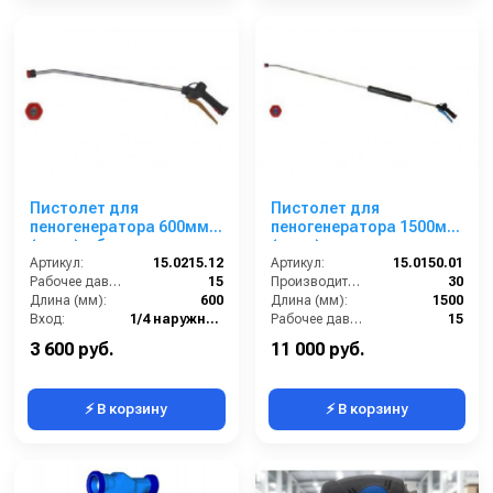
Пистолет для
Пистолет для
пеногенератора 600мм.
пеногенератора 1500мм
(нерж) с большим
(нерж) с соплом спреера
Артикул:
пенным соплом.
15.0215.12
1,1 мм.
Артикул:
15.0150.01
Рабочее давление (бар):
15
Производительность (л/мин):
30
Длина (мм):
600
Длина (мм):
1500
Вход:
1/4 наружняя резьба
Рабочее давление (бар):
15
Выход:
Форсунка
Вход:
1/2 внутренняя резьба
3 600 руб.
11 000 руб.
⚡ В корзину
⚡ В корзину