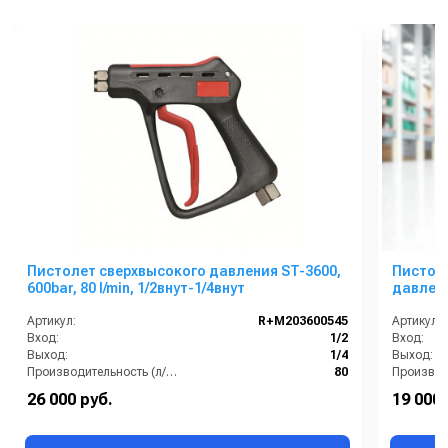
Пистолет сверхвысокого давления ST-3600,
Пистол
600bar, 80 l/min, 1/2внут-1/4внут
давлен
Артикул:
R+M203600545
Артикул:
Вход:
1/2
Вход:
Выход:
1/4
Выход:
Производительность (л/мин):
80
Температура (°C):
120 С
Температу
26 000 руб.
19 000 
Страна-производитель:
Германия
Давление 