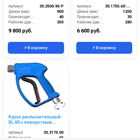
форсункой курок RL 30
форсункой курок RL 26
Артикул:
М22х1,5ш 900 мм (нерж).
30.2500.90-P
М22х1,5ш 1200 мм.
Артикул:
30.1755.60-1200 ZINK PA26
Длина (мм):
900
(Изогнутый)
Длина (мм):
1200
Производительность (л/мин):
40
Производительность (л/мин):
30
Рабочее давление (бар):
350
Рабочее давление (бар):
280
Вход:
22х1,5 наружняя резьба
Вход:
22х1,5 наружняя резьба
9 800 руб.
6 600 руб.
⚡ В корзину
⚡ В корзину
Курок распылительный
RL 60 с поворотным
фитингом, нерж. сталь,
60 бар; вход 1/2г, выход
Артикул:
30.3170.00
1/2г
Рабочее давление (бар):
65