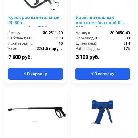
Курок распылительный
Распылительный
RL 30 +
пистолет бытовой RL
поворот.фит.SW6. вход
160 вход 1/4ш; выход
Артикул:
22x1.5ш; выход 1/4г.
30.2511.20
М22х1,5г.
Артикул:
30.0050.40
Рабочее давление (бар):
350
Производительность (л/мин):
30
Производительность (л/мин):
40
Длина (мм):
514
Вход:
22х1,5 наружняя резьба вращающаяся
Рабочее давление (бар):
175
Выход:
1/4 внутренняя резьба
Вход:
1/4 наружняя резьба
7 600 руб.
3 100 руб.
⚡ В корзину
⚡ В корзину