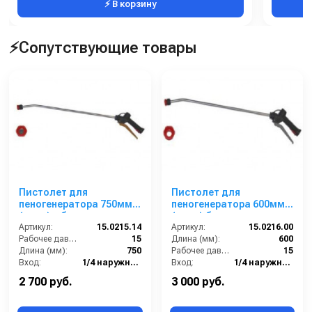
⚡ В корзину
⚡Сопутствующие товары
Пистолет для
Пистолет для
пеногенератора 750мм.
пеногенератора 600мм.
(нерж) с большим
(нерж) без сопла.
Артикул:
пенным соплом.
15.0215.14
Артикул:
15.0216.00
Рабочее давление (бар):
15
Длина (мм):
600
Длина (мм):
750
Рабочее давление (бар):
15
Вход:
1/4 наружняя резьба
Вход:
1/4 наружняя резьба
Выход:
Форсунка
Материал:
Нержавеющая сталь
2 700 руб.
3 000 руб.