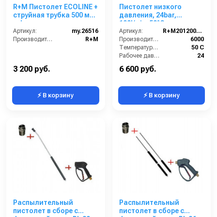
R+M Пистолет ECOLINE +
Пистолет низкого
струйная трубка 500 мм
давления, 24bar,
+ форсунка
100l/min, 50°C,
Артикул:
my.26516
1/2внут-1/2внут, латунь
Артикул:
R+M201200500
Производитель:
R+M
Производительность (л/ч):
6000
Температура (°C):
50 С
Рабочее давление (бар):
24
Вход:
1/2
3 200 руб.
6 600 руб.
⚡ В корзину
⚡ В корзину
Распылительный
Распылительный
пистолет в сборе с
пистолет в сборе с