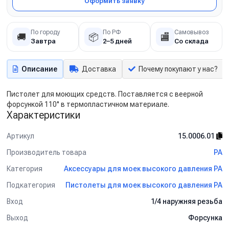
Оформить заявку
По городу
По РФ
Самовывоз
🚚
📦
🏬
Завтра
2–5 дней
Со склада
Описание
Доставка
Почему покупают у нас?
Пистолет для моющих средств. Поставляется с веерной
форсункой 110° в термопластичном материале.
Характеристики
Артикул
15.0006.01
Производитель товара
PA
Категория
Аксессуары для моек высокого давления PA
Подкатегория
Пистолеты для моек высокого давления PA
Вход
1/4 наружняя резьба
Выход
Форсунка