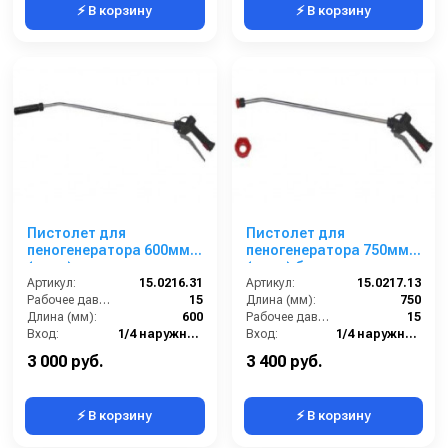
⚡ В корзину
⚡ В корзину
Пистолет для
Пистолет для
пеногенератора 600мм.
пеногенератора 750мм.
(нерж) с
(нерж) без сопла.
пеногенерирующим
Артикул:
15.0216.31
Артикул:
15.0217.13
соплом.
Рабочее давление (бар):
15
Длина (мм):
750
Длина (мм):
600
Рабочее давление (бар):
15
Вход:
1/4 наружняя резьба
Вход:
1/4 наружняя резьба
Выход:
Форсунка
Материал:
Нержавеющая сталь
3 000 руб.
3 400 руб.
⚡ В корзину
⚡ В корзину