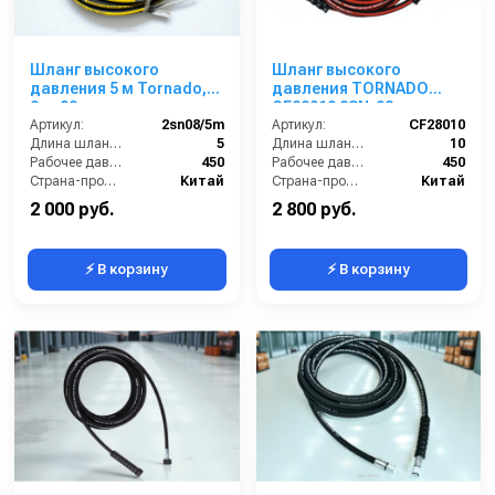
Шланг высокого
Шланг высокого
давления 5 м Tornado,
давления TORNADO
2sn 08
CF28010 2SN-08
Артикул:
2sn08/5m
двухоплёточный 450 бар
Артикул:
CF28010
Длина шланга ВД (м):
5
ГхГ (10 м)
Длина шланга (м):
10
Рабочее давление (бар):
450
Рабочее давление (бар):
450
Страна-производитель:
Китай
Страна-производитель:
Китай
2 000 руб.
2 800 руб.
⚡ В корзину
⚡ В корзину