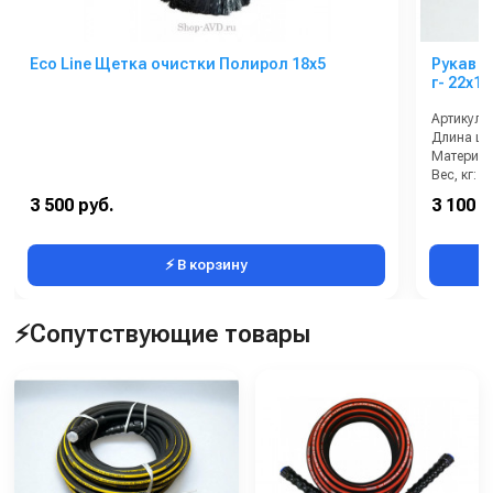
Eco Line Щетка очистки Полирол 18х5
Рукав в
г- 22х1,
Артикул:
Длина шл
Материал
Вес, кг:
Диаметр 
3 500 руб.
3 100 р
Количеств
⚡ В корзину
⚡Сопутствующие товары