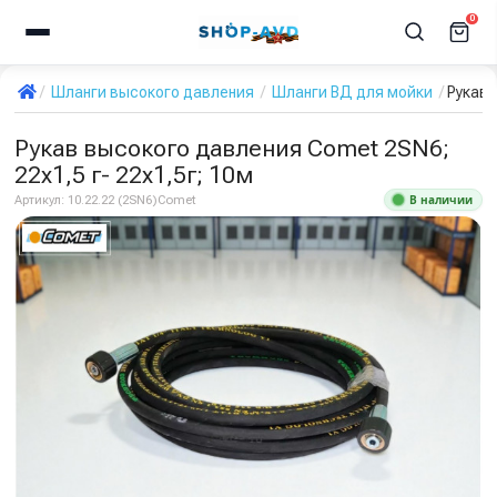
0
Шланги высокого давления
Шланги ВД для мойки
Рукав 
Рукав высокого давления Comet 2SN6;
22х1,5 г- 22х1,5г; 10м
В наличии
Артикул:
10.22.22 (2SN6)Comet