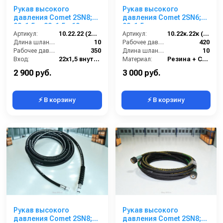
Рукав высокого
Рукав высокого
давления Comet 2SN8;
давления Comet 2SN6;
22х1,5 г- 22х1,5г; 10м +
22х1,5 г под ключ -
защита от изгиба
Артикул:
10.22.22 (2SN8)Comet
22х1,5г под ключ; 10м
Артикул:
10.22к.22к (2SN6)Comet
Длина шланга ВД (м):
10
Рабочее давление (бар):
420
Рабочее давление (бар):
350
Длина шланга ВД (м):
10
Вход:
22х1,5 внутренняя резьба
Материал:
Резина + Сталь
Выход:
22х1,5 внутренняя резьба
Вес, кг:
7.5
2 900 руб.
3 000 руб.
⚡ В корзину
⚡ В корзину
Рукав высокого
Рукав высокого
давления Comet 2SN8;
давления Comet 2SN8;