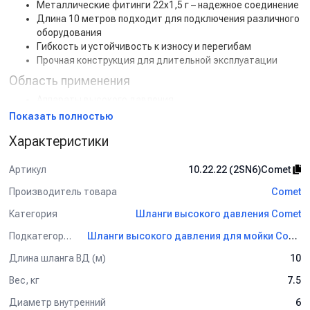
Металлические фитинги 22х1,5 г – надежное соединение
Длина 10 метров подходит для подключения различного
оборудования
Гибкость и устойчивость к износу и перегибам
Прочная конструкция для длительной эксплуатации
Область применения
Аппараты высокого давления
Моечные установки
Показать полностью
Гидравлические системы
Характеристики
Промышленное и строительное оборудование
Общие характеристики
Артикул
10.22.22 (2SN6)Comet
Артикул:
10.22.22 (2SN6) Comet
Производитель товара
Comet
Торговая марка:
Comet
Длина:
10 м
Категория
Шланги высокого давления Comet
Вес:
7.5 кг
Подкатегория
Рабочее давление:
420 бар
Шланги высокого давления для мойки Comet
Диаметр внутренний:
6 мм
Длина шланга ВД (м)
10
Количество оплеток:
2
Вес, кг
7.5
Диаметр внутренний
6