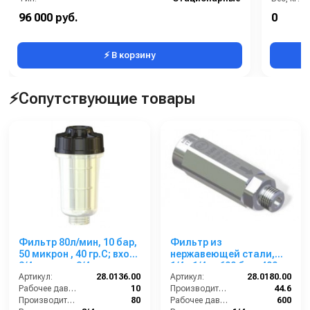
Страна-производитель:
Италия
Габаритн
96 000 руб.
0
Рабочее давление (бар):
200
Давление 
⚡ В корзину
⚡Сопутствующие товары
Фильтр 80л/мин, 10 бар,
Фильтр из
50 микрон , 40 гр.С; вход
нержавеющей стали,
3/4ш выход 3/4г.
1/4г-1/4ш, 600 бар, 400
Артикул:
28.0136.00
мкр
Артикул:
28.0180.00
Рабочее давление (бар):
10
Производительность (л/мин):
44.6
Производительность (л/мин):
80
Рабочее давление (бар):
600