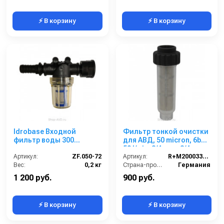
⚡ В корзину
⚡ В корзину
Idrobase Входной
Фильтр тонкой очистки
фильтр воды 300
для АВД, 50 micron, 6bar,
микрон
50 l/min, 3/4внут-3/4внеш
Артикул:
ZF.050-72
100 шт. в упаковке
Артикул:
R+M200033900
Вес:
0,2 кг
Страна-производитель:
Германия
1 200 руб.
900 руб.
⚡ В корзину
⚡ В корзину