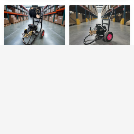
АВД Тритон AR 14/160 T
АВД Тритон Т 15/200 TS
5.5 (на тележке с
5.5 T (на тележке)
барабаном)
Артикул:
T-RC14.16N
Артикул:
T-BM15.20RB
Производительность (л/мин):
14
Производительность (л/мин):
15
Производительность (л/ч):
840
Производительность (л/ч):
900
Давление (бар):
160
Давление (бар):
200
Напряжение (В):
200
Напряжение (В):
380
89 000 руб.
68 000 руб.
⚡ В корзину
⚡ В корзину