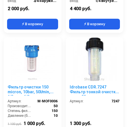
Вход:
3/4 наружняя резьба
Вход:
1/4 внутренняя резьба
Выход:
3/4 внутренняя резьба
Выход:
1/4 наружняя резьба
2 000 руб.
4 400 руб.
⚡ В корзину
⚡ В корзину
Фильтр очистки 150
Idrobase CDR.7247
micron, 10bar, 50l/min,
Фильтр тонкой очистки
1/2внут-1/2внут
воды 80 микрон
Артикул:
M-MOF0006
Артикул:
7247
Производительность (л/мин):
50
Степень фильтрации (мкм):
150
Давление (бар):
10
Вход:
1/2внут
1 000 руб.
1 300 руб.
1 100 руб.