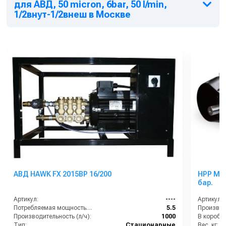
для АВД, 50 micron, 6bar, 50 l/min,
1/2внут-1/2внеш в Москве
АВД HAWK FX 2015BP 16/200
HPP MLR
бар.
Артикул:
----
Артикул:
Потребляемая мощность (кВт):
5.5
Производительность (л/ч):
1000
В коробке
Тип:
Стационарные
Вес, кг: