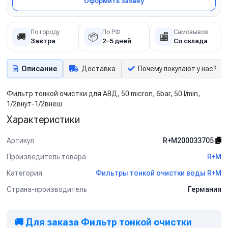
Оформить заявку
По городу
По РФ
Самовывоз
🚚
📦
🏬
Завтра
2–5 дней
Со склада
Описание
Доставка
Почему покупают у нас?
Фильтр тонкой очистки для АВД, 50 micron, 6bar, 50 l/min,
1/2внут-1/2внеш
Характеристики
Артикул
R+M200033705
Производитель товара
R+M
Категория
Фильтры тонкой очистки воды R+M
Страна-производитель
Германия
🚚 Для заказа Фильтр тонкой очистки