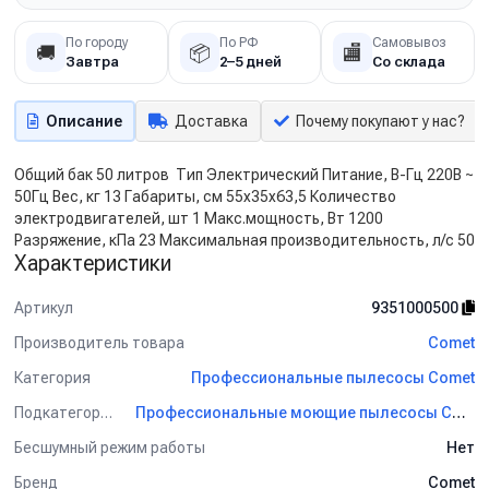
По городу
По РФ
Самовывоз
🚚
📦
🏬
Завтра
2–5 дней
Со склада
Описание
Доставка
Почему покупают у нас?
Общий бак 50 литров Тип Электрический Питание, В-Гц 220В ~
50Гц Вес, кг 13 Габариты, см 55x35x63,5 Количество
электродвигателей, шт 1 Макс.мощность, Вт 1200
Разряжение, кПа 23 Максимальная производительность, л/с 50
Характеристики
Артикул
9351000500
Производитель товара
Comet
Категория
Профессиональные пылесосы Comet
Подкатегория
Профессиональные моющие пылесосы Comet
Бесшумный режим работы
Нет
Бренд
Comet