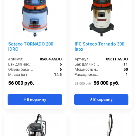
Soteco TORNADO 200
IPC Soteco Tornado 300
IDRO
Inox
Артикул:
05804 ASDO
Артикул:
05811 ASDO
Бак для чистой воды (л):
6
Бак для чистой воды (л):
11
Объем бака (л):
6
Мощность насоса (Вт):
50
Масса (кг):
14.5
Расход моющего раствора (л/мин):
1
Потребляемая мощность (Вт):
1450
Разряжение (мБар):
220
56 000 руб.
56 000 руб.
61 000 руб.
⚡ В корзину
⚡ В корзину