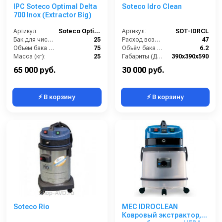
IPC Soteco Optimal Delta
Soteco Idro Clean
700 Inox (Extractor Big)
Артикул:
Soteco Optimal Extractor Big
Артикул:
SOT-IDRCL
Бак для чистой воды (л):
25
Расход воздуха (л/сек):
47
Объем бака (л):
75
Объём бака для моющего средства (л):
6.2
Масса (кг):
25
Габариты (ДхШхВ):
390х390х590
Потребляемая мощность (Вт):
2400
Длина сетевого шнура (м):
8
65 000 руб.
30 000 руб.
⚡ В корзину
⚡ В корзину
Soteco Rio
MEC IDROCLEAN
Ковровый экстрактор,