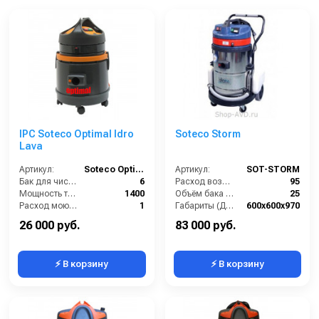
IPC Soteco Optimal Idro
Soteco Storm
Lava
Артикул:
Soteco Optimal Idro Lava
Артикул:
SOT-STORM
Бак для чистой воды (л):
6
Расход воздуха (л/сек):
95
Мощность турбины (Вт):
1400
Объём бака для моющего средства (л):
25
Расход моющего раствора (л/мин):
1
Габариты (ДхШхВ):
600х600х970
Разряжение (мБар):
240
Длина сетевого шнура (м):
8
26 000 руб.
83 000 руб.
⚡ В корзину
⚡ В корзину