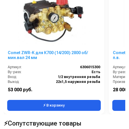
Comet ZWR-K для К700 (14/200) 2800 об/
Comet AX
мин.вал 24 мм
п.в.
Артикул:
6306015300
Артикул:
By-pass:
Есть
By-pass:
Вход:
1/2 внутренняя резьба
Материал
Выход:
22х1,5 наружняя резьба
Материал:
Латунь
В коробке
53 000 руб.
28 000 
Производительность (л/мин):
14
Вес, кг:
⚡ В корзину
⚡Сопутствующие товары