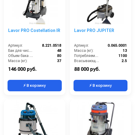
Lavor PRO Costellation IR
Lavor PRO JUPITER
Артикул:
8.221.0518
Артикул:
0.065.0001
Бак для чистой воды (л):
48
Масса (кг):
13
Объем бака (л):
80
Потребляемая мощность (Вт):
1100
Масса (кг):
37
Всасывающий шланг (м):
2.5
Потребляемая мощность (Вт):
2400
Давление разбрызгивания (бар):
4
146 000 руб.
88 000 руб.
⚡ В корзину
⚡ В корзину