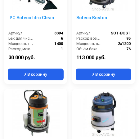
IPC Soteco Idro Clean
Soteco Boston
Артикул:
8394
Артикул:
SOT-BOST
Бак для чистой воды (л):
6
Расход воздуха (л/сек):
95
Мощность турбины (Вт):
1400
Мощность всасывающей турбины (Вт):
2х1200
Расход моющего раствора (л/мин):
1
Объём бака для грязной воды (л):
76
Разряжение (мБар):
220
Объём бака для моющего средства (л):
20
30 000 руб.
113 000 руб.
⚡ В корзину
⚡ В корзину