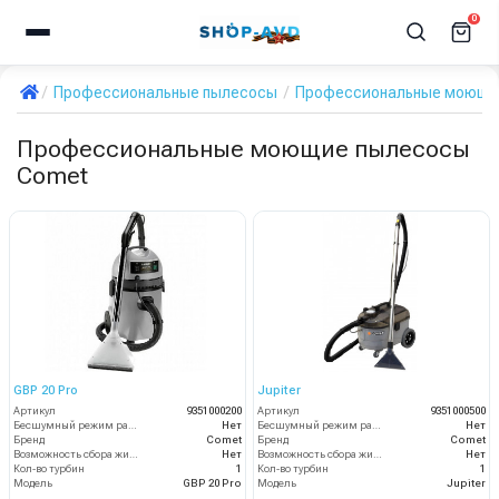
0
Профессиональные пылесосы
Профессиональные моющи
Профессиональные моющие пылесосы
Comet
GBP 20 Pro
Jupiter
Артикул
9351000200
Артикул
9351000500
Бесшумный режим работы
Нет
Бесшумный режим работы
Нет
Бренд
Comet
Бренд
Comet
Возможность сбора жидкой грязи
Нет
Возможность сбора жидкой грязи
Нет
Кол-во турбин
1
Кол-во турбин
1
Модель
GBP 20 Pro
Модель
Jupiter