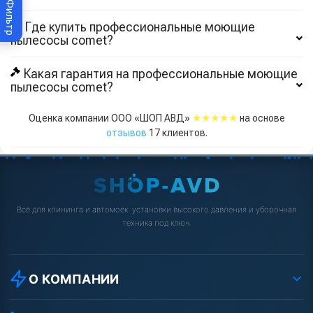
Фильтр
Где купить профессиональные моющие
пылесосы comet?
Какая гарантия на профессиональные моющие
пылесосы comet?
★★★★★
Оценка компании ООО «ШОП АВД»
на основе
отзывов
17
клиентов.
Всё для клининга и автомоек: установки высокого давления и уборочная
техника под ключ.
О КОМПАНИИ
О компании