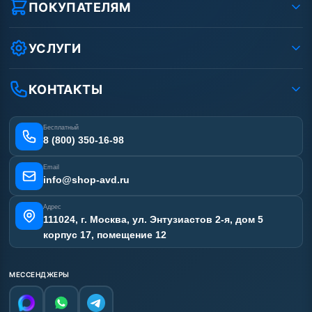
Реквизиты ООО «Шоп АВД»
ПОКУПАТЕЛЯМ
Защита данных клиента
Как заказать?
Условия соглашения
Оплата
УСЛУГИ
Вакансии
Доставка
Услуги
Рассрочка
Гарантия
Аренда АВД
КОНТАКТЫ
Статьи
Лизинг
Ремонт АВД
Получить скидку
Сертификаты
Бесплатный
Наши работы
8 (800) 350-16-98
Отзывы наших клиентов
Email
Карта сайта
info@shop-avd.ru
Адрес
111024, г. Москва, ул. Энтузиастов 2-я, дом 5
корпус 17, помещение 12
МЕССЕНДЖЕРЫ