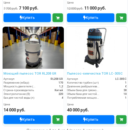
Цена
Цена
7 100 руб.
11 000 руб.
7 700 руб.
12 000 руб.
Купить
Купить
Моющий пылесос TOR RL208 GR
Пылесос-химчистка TOR LC-30SC
Артикул
RL208 GR
Артикул
LC-30SC
Разряжение (мБар)
170
Количество турбин (шт)
1
Мощность двигателя (кВт)
1,2
Давление разбрызгивания (бар)
6
Страна-производитель
Китай
Объем бака для грязной воды, л
30
Электропитание (В)
220
Объем бака для чистой воды, л
10
Бак для чистой воды (л)
4
Потребляемая мощность (кВт)
1
Цена
Цена
14 000 руб.
40 000 руб.
Купить
Купить