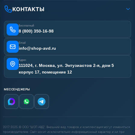
Рассрочка
Гарантия
Аренда АВД
КОНТАКТЫ
Статьи
Лизинг
Ремонт АВД
Получить скидку
Сертификаты
Бесплатный
Наши работы
8 (800) 350-16-98
Отзывы наших клиентов
Email
Карта сайта
info@shop-avd.ru
Адрес
111024, г. Москва, ул. Энтузиастов 2-я, дом 5
корпус 17, помещение 12
МЕССЕНДЖЕРЫ
2017-2025 © ООО "ШОП АВД". Внешний вид товаров и комплектация могут изменяться
производителем. Сайт носит исключительно информационный характер и ни при