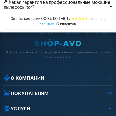
Какая гарантия на профессиональные моющие
пылесосы tor?
★★★★★
Оценка компании ООО «ШОП АВД»
на основе
отзывов
17
клиентов.
Всё для клининга и автомоек: установки высокого давления и уборочная
техника под ключ.
О КОМПАНИИ
О компании
Реквизиты ООО «Шоп АВД»
ПОКУПАТЕЛЯМ
Защита данных клиента
Как заказать?
Условия соглашения
Оплата
УСЛУГИ
Вакансии
Доставка
Услуги