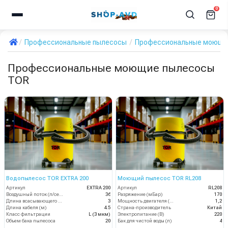
0
Профессиональные пылесосы
Профессиональные моющи
Профессиональные моющие пылесосы
TOR
Водопылесос TOR EXTRA 200
Моющий пылесос TOR RL208
Артикул
EXTRA 200
Артикул
RL208
Воздушный поток (л/сек)
36
Разряжение (мБар)
170
Длина всасывающего шланга (м)
3
Мощность двигателя (кВт)
1,2
Длина кабеля (м)
4.5
Страна-производитель
Китай
Класс фильтрации
L (3 мкм)
Электропитание (В)
220
Объем бака пылесоса
20
Бак для чистой воды (л)
4