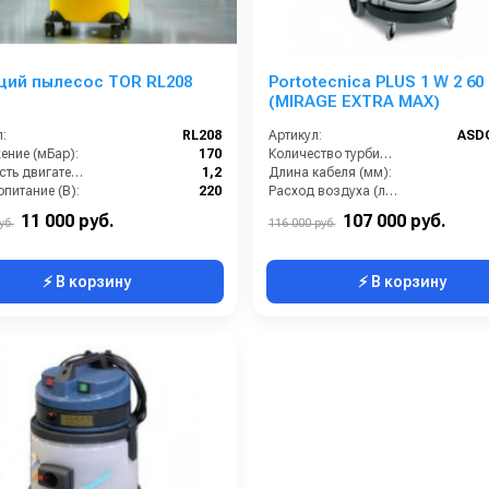
ий пылесос TOR RL208
Portotecnica PLUS 1 W 2 60
(MIRAGE EXTRA MAX)
:
RL208
Артикул:
ASD
ение (мБар):
170
Количество турбин (шт):
Мощность двигателя (кВт):
1,2
Длина кабеля (мм):
питание (В):
220
Расход воздуха (л/сек):
Бак для чистой воды (л):
4
Уровень шума (дБ):
11 000 руб.
107 000 руб.
уб.
116 000 руб.
⚡ В корзину
⚡ В корзину