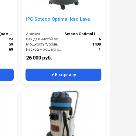
IPC Soteco Optimal Idro Lava
13949 ASDO (зам. 09609 ASDO)
Артикул:
Soteco Optimal Idro Lava
23
Бак для чистой воды (л):
6
59
Мощность турбины (Вт):
1400
69
Расход моющего раствора (л/мин):
1
1350
Разряжение (мБар):
240
26 000 руб.
⚡ В корзину