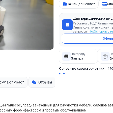
Нашли дешевле?
Спо
Для юридических лиц
Работаем с НДС, безналич
Индивидуальные условия д
запросов
info@shop-avd.ru
Оформ
По городу
П
🚚
📦
Завтра
2
Основные характеристики:
170
все
окупают у нас?
Отзывы
й пылесос, предназначенный для химчистки мебели, салонов авт
удобным форм-фактором и простым обслуживанием.