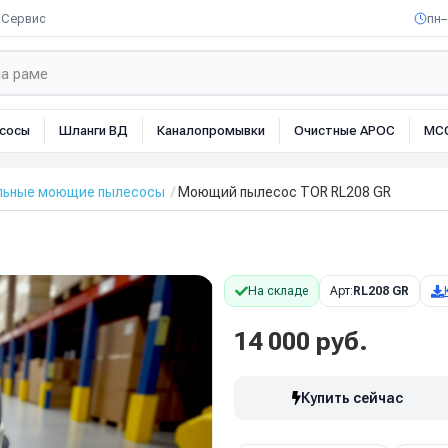
Сервис
пн–
сосы
Шланги ВД
Каналопромывки
Очистные АРОС
МС
льные моющие пылесосы
Моющий пылесос TOR RL208 GR
На складе
Арт:
RL208 GR
14 000 руб.
Купить сейчас