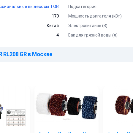
тового применения
Подкатегория
ссиональные пылесосы TOR
модели обращайтесь к нашим менеджерам.
Мощность двигателя (кВт)
170
Электропитание (В)
Китай
Бак для грязной воды (л)
4
 RL208 GR в Москве