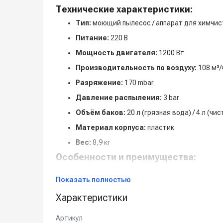
Технические характеристики:
Тип:
моющий пылесос / аппарат для химчис
Питание:
220 В
Мощность двигателя:
1200 Вт
Производительность по воздуху:
108 м³/
Разряжение:
170 mbar
Давление распыления:
3 bar
Объём баков:
20 л (грязная вода) / 4 л (чи
Материал корпуса:
пластик
Вес:
8,9 кг
Особенности и преимущества:
Эффективная химчистка благодаря давлени
Показать полностью
Хорошее разряжение для глубокой очистки 
Характеристики
Лёгкий и удобный корпус — всего 8,9 кг
Раздельные баки для чистой и грязной вод
Артикул