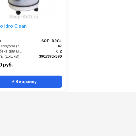
o Idro Clean
:
SOT-IDRCL
Расход воздуха (л/сек):
47
Объём бака для моющего средства (л):
6.2
ты (ДхШхВ):
390х390х590
Длина сетевого шнура (м):
8
0 руб.
⚡ В корзину
Профессиональные моющие
пылесосы