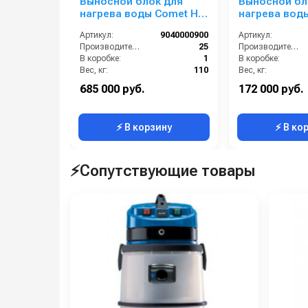
Выносной блок для
Выносной бл
нагрева воды Comet HB
нагрева вод
250 HOTBOX 25/500 12В
HOTBOX 15/25
Артикул:
9040000900
Артикул:
Производительность (л/мин):
25
Производительность (л/мин):
В коробке:
1
В коробке:
Вес, кг:
110
Вес, кг:
Габаритные размеры, мм:
760x770x960
Габаритные размеры, мм:
685 000 руб.
172 000 руб.
Напряжение, В:
12
Давление (бар):
⚡ В корзину
⚡ В ко
⚡Сопутствующие товары