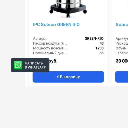
IPC Soteco GREEN RIO
Sotec
Артикул:
GREEN-RIO
Артикул
Расход воздуха (л/сек):
48
Мощность всасывающей турбины (Вт):
1200
Номинальный диаметр принадлежностей (мм):
36
Габари
Объём бака для грязной воды (л):
32
42 000 руб.
30 00
⚡ В корзину
Категории сопутствующих товаров
Профессиональные пылесосы