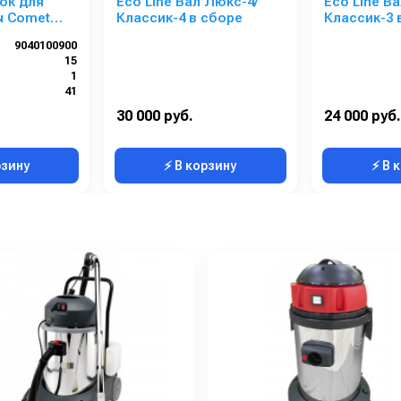
ок для
Eco Line Вал Люкс-4/
Eco Line В
ы Comet
Классик-4 в сборе
Классик-3 
0 12В
9040100900
15
1
41
620x360,5x560
30 000 руб.
24 000 руб.
250
рзину
⚡ В корзину
⚡ В 