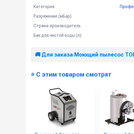
Подходит для автосервисов, клининга и бы
Категория
Профе
Для консультации и подбора оптимальной 
Разряжение (мБар)
Страна-производитель
Бак для чистой воды (л)
🚚 Для заказа Моющий пылесос TOR
⭐ С этим товаром смотрят