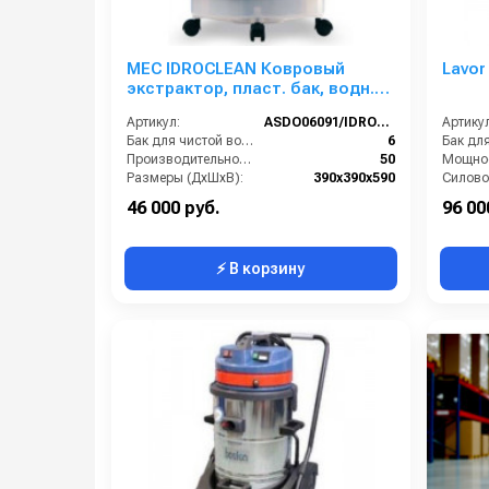
MEC IDROCLEAN Ковровый
Lavor
экстрактор, пласт. бак, водн.
НЕРА-фильтр, 1 турб, 27 л, бак
Артикул:
ASDO06091/IDROCLEAN G6AZ
Артикул
для химии 6,2 л.
Бак для чистой воды (л):
6
Производительность по площади (м2/ч):
50
Размеры (ДхШхВ):
390х390х590
Силовой
Объем бака (л):
30
46 000 руб.
96 00
⚡ В корзину