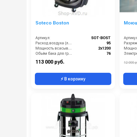
Soteco Boston
Моющ
Артикул:
SOT-BOST
Артикул
Расход воздуха (л/сек):
95
Разряж
Мощность всасывающей турбины (Вт):
2х1200
Объём бака для грязной воды (л):
76
Электро
Объём бака для моющего средства (л):
20
113 000 руб.
12 000 р
⚡ В корзину