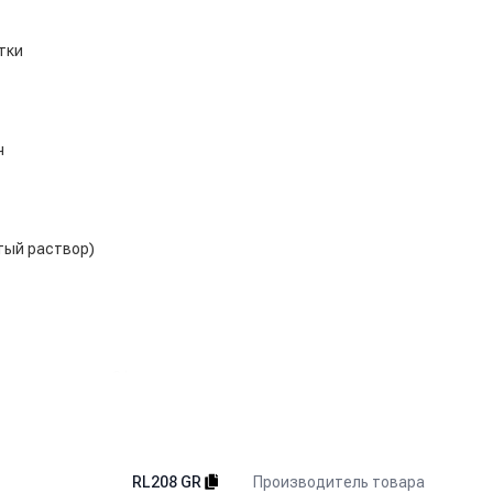
тки
ч
стый раствор)
ю распыления 3 bar
мебели и салонов
ы
Производитель товара
RL208 GR