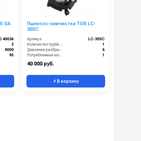
 S GA
Пылесос-химчистка TOR LC-
30SC
O 40036
Артикул:
LC-30SC
2
Количество турбин (шт):
1
8000
Давление разбрызгивания (бар):
6
95
Потребляемая мощность (кВт):
1
69
Электропитание (В):
220
40 000 руб.
⚡ В корзину