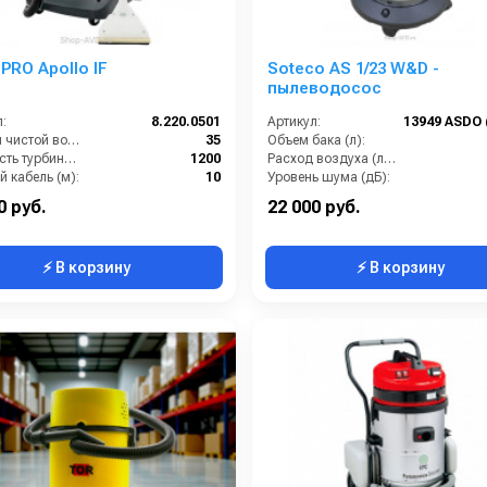
 PRO Apollo IF
Soteco AS 1/23 W&D -
пылеводосос
:
8.220.0501
Артикул:
Бак для чистой воды (л):
35
Объем бака (л):
Мощность турбины (Вт):
1200
Расход воздуха (л/сек):
 кабель (м):
10
Уровень шума (дБ):
Расход моющего раствора (л/мин):
1
Мощность (Вт):
0 руб.
22 000 руб.
⚡ В корзину
⚡ В корзину