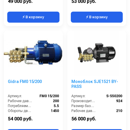
49 000 руб.
53 000 руб.
⚡ В корзину
⚡ В корзину
Gidra FM0 15/200
Моноблок SJE1521 BY-
PASS
Артикул:
FM0 15/200
Артикул:
S-550200
Рабочее давление (бар):
200
Производительность (л/ч):
924
Потребляемая мощность (кВт):
5.5
Размер базовой станции (ДхШхВ):
Обороты двигателя (об/мин):
1450
Рабочее давление (бар):
210
Производительность (л/ч):
900
Мощность (кВт):
5.5
54 000 руб.
56 000 руб.