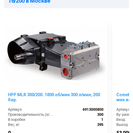
16/200 в Москве
HPP MLR 300/200. 1800 об/мин 300 л/мин; 200
Comet Z
бар.
мин.вал
Артикул:
6913000800
Артикул:
Производительность (л/мин):
300
By-pass:
В коробке:
1
Вход:
Вес, кг:
395
Выход:
Габаритные размеры, мм:
905х702х362
Материал
0
53 000 