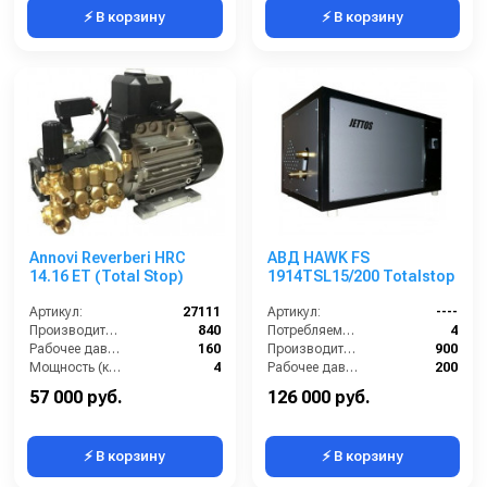
⚡ В корзину
⚡ В корзину
Annovi Reverberi HRC
АВД HAWK FS
14.16 ET (Total Stop)
1914TSL15/200 Totalstop
Артикул:
27111
Артикул:
----
Производительность (л/ч):
840
Потребляемая мощность (кВт):
4
Рабочее давление (бар):
160
Производительность (л/ч):
900
Мощность (кВт):
4
Рабочее давление (бар):
200
Электропитание (В):
380
Мощность (кВт):
5.5
57 000 руб.
126 000 руб.
⚡ В корзину
⚡ В корзину