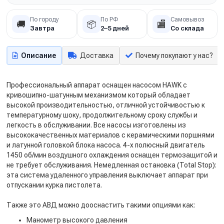
По городу
По РФ
Самовывоз
🚚
📦
🏬
Завтра
2–5 дней
Со склада
Описание
Доставка
Почему покупают у нас?
Профессиональный аппарат оснащен насосом HAWK с
кривошипно-шатунным механизмом который обладает
высокой производительностью, отличной устойчивостью к
температурному шоку, продолжительному сроку службы и
легкость в обслуживании. Все насосы изготовлены из
высококачественных материалов с керамическими поршнями
и латунной головкой блока насоса. 4-х полюсный двигатель
1450 об/мин воздушного охлаждения оснащен термозащитой и
не требует обслуживания. Немедленная остановка (Total Stop):
эта система удаленного управления выключает аппарат при
отпускании курка пистолета.
Также это АВД можно дооснастить такими опциями как:
Манометр высокого давления