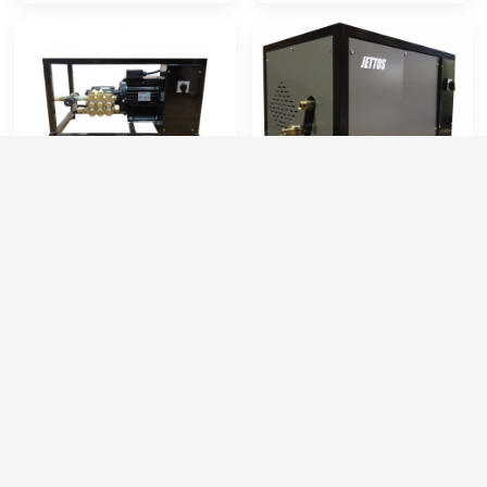
HAWK FX 190/14 By-Pass
HAWK FS 215/18 TS
(1450 об/мин)
Артикул:
FX1914BPL
Артикул:
FS2018TS
Производительность (л/ч):
840
Производительность (л/ч):
1100
Рабочее давление (бар):
190
Рабочее давление (бар):
215
Мощность (кВт):
4
Мощность (кВт):
6.5
Электропитание (В):
380
Электропитание (В):
380
70 000 руб.
98 000 руб.
⚡ В корзину
⚡ В корзину