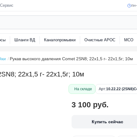
Сервис
пн–
сосы
Шланги ВД
Каналопромывки
Очистные АРОС
МС
мойки
Рукав высокого давления Comet 2SN8; 22х1,5 г- 22х1,5г; 10м
N8; 22х1,5 г- 22х1,5г; 10м
На складе
Арт:
10.22.22 (2SN8
3 100 руб.
Купить сейчас