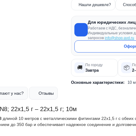
Нашли дешевле?
Спо
Для юридических лиц
Работаем с НДС, безналич
Индивидуальные условия д
запросов
info@shop-avd.ru
Оформ
По городу
П
🚚
📦
Завтра
2
Основные характеристики:
10 
окупают у нас?
Отзывы
 22х1,5 г – 22х1,5 г; 10м
N8
длиной 10 метров с металлическими фитингами 22х1,5 г с обеи
лением до 350 бар и обеспечивает надежное соединение и долгов