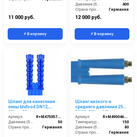
KRANZLE
Давление (бар):
400
Страна-производитель:
Германия
11 000 руб.
12 000 руб.
⚡ В корзину
⚡ В корзину
Шланг для нанесения
Шланг низкого и
пены blufood DN12,
среднего давления 25m
50bar, 30m,
DN12, 80bar, 1/2внеш-
1/2внут-1/2внут,
Артикул:
R+M4750576309
1/2внеш, -40°C - +150°C,
Артикул:
R+M4900460259
арматура нерж.сталь
Давление (бар):
50
арматура нерж.сталь
Температура (°C):
150
Страна-производитель:
Германия
Давление (бар):
80
Страна-производитель:
Германия