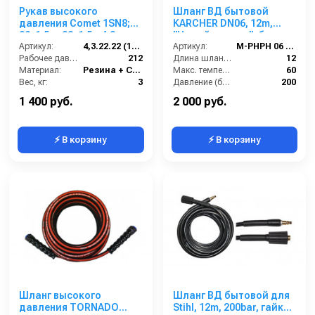
Рукав высокого
Шланг ВД бытовой
давления Comet 1SN8;
KARCHER DN06, 12m,
22х1,5 г- 22х1,5г; 4,3м +
"Новый штуцер", без
защита шланга
Артикул:
4,3.22.22 (1SN8)
подшипника, 60 °C,
Артикул:
M-PHPH 06 MN-12
Рабочее давление (бар):
212
200bar,. гайка
Длина шланга (м):
12
Материал:
Резина + Сталь
M22:штуцер 8,8
Макс. температура воды (°C):
60
Вес, кг:
3
Давление (бар):
200
Страна-производитель:
Италия
Страна-производитель:
Италия
1 400 руб.
2 000 руб.
⚡ В корзину
⚡ В корзину
Шланг высокого
Шланг ВД бытовой для
давления TORNADO
Stihl, 12m, 200bar, гайка