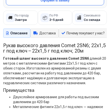
Оформить заявку
По городу
По РФ
Самовывоз
🚚
📦
🏬
Завтра
2–5 дней
Со склада
Описание
Доставка
Почему покупают у нас?
Рукав высокого давления Comet 2SN6; 22х1,5
г под ключ – 22х1,5 г под ключ; 20м
Готовый шланг высокого давления Comet 2SN6
длиной 20
метров с металлическими фитингами 22х1,5 г под ключ с
обеих сторон. Изготовлен из армированной резины с двумя
оплетками, рассчитан на работу под давлением до 420 бар,
обеспечивает надёжную и долговечную эксплуатацию в
гидравлических системах различного назначения.
Преимущества
Двухслойное армирование для работы под высоким
давлением до 420 бар
Металлические фитинги 22х1,5 г под ключ — надежное