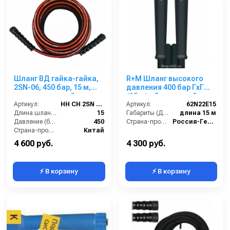
Шланг ВД гайка-гайка,
R+M Шланг высокого
2SN-06, 450 бар, 15 м,
давления 400 бар ГхГ
двухоплеточный
(15 м) облегченный
Артикул:
HH CH 2SN 06 M22-15
Артикул:
62N22E15
Длина шланга (м):
15
Габариты (ДхШхВ):
длина 15 м
Давление (бар):
450
Страна-производитель:
Россия-Германия
Страна-производитель:
Китай
4 600 руб.
4 300 руб.
⚡ В корзину
⚡ В корзину