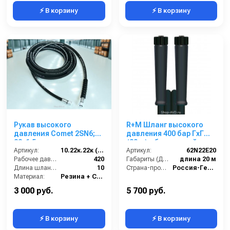
⚡ В корзину
⚡ В корзину
Рукав высокого
R+M Шланг высокого
давления Comet 2SN6;
давления 400 бар ГхГ
22х1,5 г под ключ -
(20 м) облегченный
22х1,5г под ключ; 10м
Артикул:
10.22к.22к (2SN6)Comet
Артикул:
62N22E20
Рабочее давление (бар):
420
Габариты (ДхШхВ):
длина 20 м
Длина шланга ВД (м):
10
Страна-производитель:
Россия-Германия
Материал:
Резина + Сталь
Вес, кг:
7.5
3 000 руб.
5 700 руб.
⚡ В корзину
⚡ В корзину