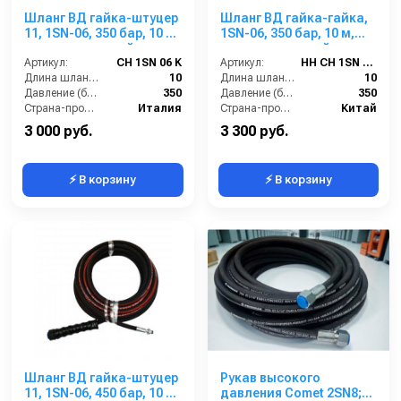
Шланг ВД гайка-штуцер
Шланг ВД гайка-гайка,
11, 1SN-06, 350 бар, 10 м.
1SN-06, 350 бар, 10 м,
однооплеточный
однооплеточный
Артикул:
CH 1SN 06 K
Артикул:
HH CH 1SN 06 M22-10
Длина шланга (м):
10
Длина шланга (м):
10
Давление (бар):
350
Давление (бар):
350
Страна-производитель:
Италия
Страна-производитель:
Китай
3 000 руб.
3 300 руб.
⚡ В корзину
⚡ В корзину
Шланг ВД гайка-штуцер
Рукав высокого
11, 1SN-06, 450 бар, 10 м.
давления Comet 2SN8;