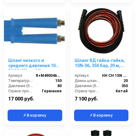
Шланг низкого и
Шланг ВД гайка-гайка,
среднего давления 10m
1SN-06, 350 бар, 20 м,
DN12, 80bar, 1/2внеш-
однооплеточный
1/2внеш, -40°C - +150°C,
Артикул:
R+M4900460109
Артикул:
HH CH 1SN 06 M22-20
арматура нерж.сталь
Температура (°C):
150
Длина шланга (м):
20
Давление (бар):
80
Давление (бар):
350
Страна-производитель:
Германия
Страна-производитель:
Китай
17 000 руб.
7 100 руб.
⚡ В корзину
⚡ В корзину