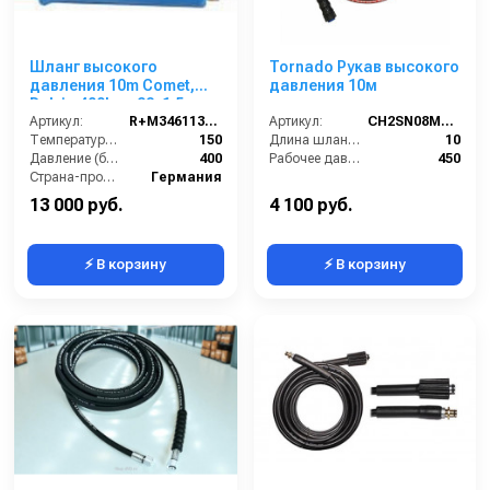
Шланг высокого
Tornado Рукав высокого
давления 10m Comet,
давления 10м
Delvir, 400bar, 22x1,5-
3/8внут, 2SС-08, 150°C,
Артикул:
R+M3461136109
Артикул:
CH2SN08M22 T-10
арматура нерж.сталь
Температура (°C):
150
Длина шланга ВД (м):
10
Давление (бар):
400
Рабочее давление (бар):
450
Страна-производитель:
Германия
13 000 руб.
4 100 руб.
⚡ В корзину
⚡ В корзину