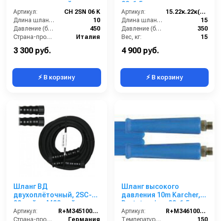
двухоплеточный
22х1,5 г. под ключ
Артикул:
CH 2SN 06 K
-22х1,5 г. под ключ ; 15м
Артикул:
15.22к.22к(2SN8) Comet
Длина шланга (м):
10
Длина шланга ВД (м):
15
Давление (бар):
450
Давление (бар):
350
Страна-производитель:
Италия
Вес, кг:
15
Диаметр внутренний:
8
3 300 руб.
4 900 руб.
⚡ В корзину
⚡ В корзину
Шланг ВД
Шланг высокого
двухоплёточный, 2SC-
давления 10m Karcher,
08, гайка М22-гайка
Portotecnica, 22х1,5
М22, 20m, 400bar для
Артикул:
R+M345100320
Артикул:
R+M3461006109
PORTOTECNICA,
Страна-производитель:
Германия
Температура (°C):
150