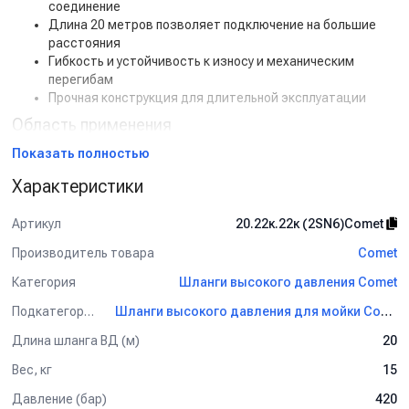
соединение
Длина 20 метров позволяет подключение на большие
расстояния
Гибкость и устойчивость к износу и механическим
перегибам
Прочная конструкция для длительной эксплуатации
Область применения
Аппараты высокого давления
Показать полностью
Моечные установки
Характеристики
Гидравлические системы
Промышленное и строительное оборудование
Артикул
20.22к.22к (2SN6)Comet
Общие характеристики
Производитель товара
Comet
Вес:
15 кг
Длина:
20 м
Категория
Шланги высокого давления Comet
Рабочее давление:
420 бар
Подкатегория
Диаметр внутренний:
6 мм
Шланги высокого давления для мойки Comet
Количество оплеток:
2
Длина шланга ВД (м)
20
Вес, кг
15
Давление (бар)
420