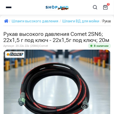
0
Шланги высокого давления
Шланги ВД для мойки
Рукав 
Рукав высокого давления Comet 2SN6;
22х1,5 г под ключ - 22х1,5г под ключ; 20м
В наличии
Артикул:
20.22к.22к (2SN6)Comet