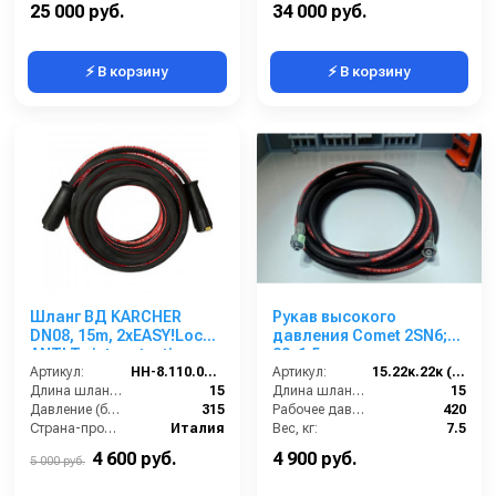
25 000 руб.
34 000 руб.
⚡ В корзину
⚡ В корзину
Шланг ВД KARCHER
Рукав высокого
DN08, 15m, 2хEASY!Lock
давления Comet 2SN6;
ANTI Twist protection,
22х1,5 г под ключ -
315bar
Артикул:
HH-8.110.035-15
22х1,5г под ключ; 15м +
Артикул:
15.22к.22к (2SN6)Comet
Длина шланга (м):
15
защита от изгиба
Длина шланга ВД (м):
15
Давление (бар):
315
Рабочее давление (бар):
420
Страна-производитель:
Италия
Вес, кг:
7.5
Диаметр внутренний:
6
4 600 руб.
4 900 руб.
5 000 руб.