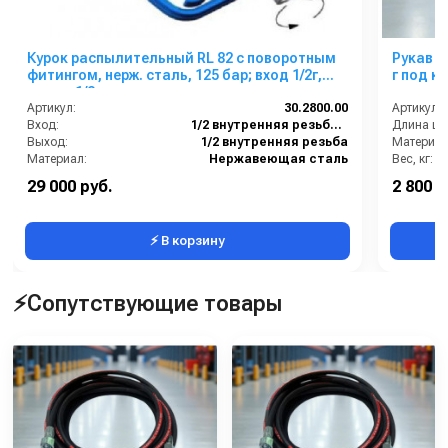
Курок распылительный RL 82 с поворотным
Рукав в
фитингом, нерж. сталь, 125 бар; вход 1/2г,
г под к
выход 1/2г
Артикул:
30.2800.00
Артикул:
Вход:
1/2 внутренняя резьба вращающаяся
Длина шл
Выход:
1/2 внутренняя резьба
Материал
Материал:
Нержавеющая сталь
Вес, кг:
Производительность (л/мин):
80
Давление 
29 000 руб.
2 800 р
В коробке:
2
Диаметр 
⚡ В корзину
⚡Сопутствующие товары