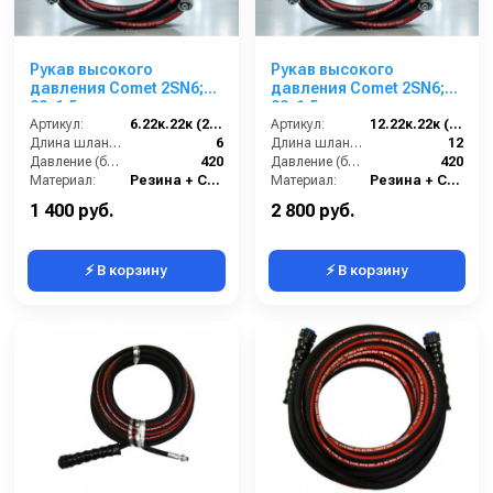
Рукав высокого
Рукав высокого
давления Comet 2SN6;
давления Comet 2SN6;
22х1,5 г под ключ -
22х1,5 г под ключ -
22х1,5г под ключ; 6м
Артикул:
6.22к.22к (2SN6)Comet
22х1,5г под ключ; 12м +
Артикул:
12.22к.22к (2SN6)Comet
Длина шланга ВД (м):
6
защита
Длина шланга ВД (м):
12
Давление (бар):
420
Давление (бар):
420
Материал:
Резина + Сталь
Материал:
Резина + Сталь
Вес, кг:
7.5
Вес, кг:
10
1 400 руб.
2 800 руб.
⚡ В корзину
⚡ В корзину