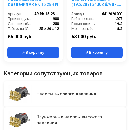
давления AR RK 15.28H N
(19,2/207) 3400 об/мин.1”
1/8 п.в.
Артикул:
AR RK 15.28H N
Артикул:
6412020200
Производительность (л/ч):
900
Рабочее давление (бар):
207
Давление (бар):
280
Производительность (л/мин):
19.2
Габариты (ДхШхВ):
25 × 20 × 12
Мощность (кВт):
8.3
Обороты двигателя (об/мин):
1450
Обороты двигателя (об/мин):
3400
65 000 руб.
58 000 руб.
⚡ В корзину
⚡ В корзину
Категории сопутствующих товаров
Насосы высокого давления
Плунжерные насосы высокого
давления