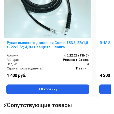
Рукав высокого давления Comet 1SN8; 22х1,5
R+M Sut
г- 22х1,5г; 4,3м + защита шланга
Артикул:
4,3.22.22 (1SN8)
Материал:
Резина + Сталь
Вес, кг:
3
Страна-производитель:
Италия
Температура, C:
100
1 400 руб.
4 200 р
Рабочее давление (бар):
212
⚡ В корзину
⚡Сопутствующие товары