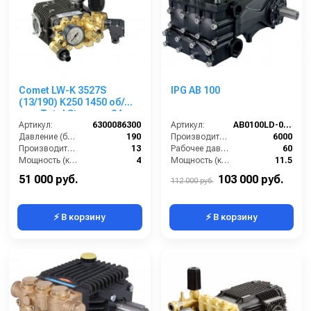
Comet LW-K 3527S
IPG AB 100
(13/190) K250 1450 об/
мин Total Stop вал 24мм
Артикул:
6300086300
Артикул:
AB0100LD-000
Давление (бар):
190
Производительность (л/ч):
6000
Производительность (л/мин):
13
Рабочее давление (бар):
60
Мощность (кВт):
4
Мощность (кВт):
11.5
Обороты двигателя (об/мин):
1450
Обороты двигателя (об/мин):
550
51 000 руб.
103 000 руб.
112 000 руб.
⚡ В корзину
⚡ В корзину