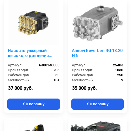
Насос плунжерный
Annovi Reverberi RG 18.20
высокого давления
H N
Comet LW 1009 G (3,8/60);
1450 об/мин. Ø 3/4” п.в.
Артикул:
6300140000
Артикул:
25403
Производительность (л/мин):
3.8
Производительность (л/ч):
1080
Рабочее давление (бар):
60
Рабочее давление (бар):
250
Мощность (кВт):
0.4
Мощность (кВт):
9
Обороты двигателя (об/мин):
1450
Масса (кг):
7.6
37 000 руб.
35 000 руб.
⚡ В корзину
⚡ В корзину