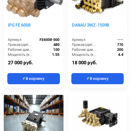
IPG FE 6008
DANAU 3WZ-1509B
Артикул:
FE6008-000
Артикул:
----
Производительность (л/ч):
480
Производительность (л/ч):
770
Рабочее давление (бар):
100
Рабочее давление (бар):
200
Мощность (кВт):
1.55
Мощность (кВт):
4.4
Обороты двигателя (об/мин):
1450
Масса (кг):
7.2
27 000 руб.
18 000 руб.
⚡ В корзину
⚡ В корзину