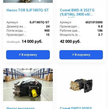
Насос TOR SJF1807Q-ST
Comet BWD-K 2527 G
(9,8/186); 3400 об/
мин.3/4” п.в.
Артикул:
SJF1807Q-ST
Артикул:
6521015000
Диаметр вала (мм):
24
Производительность (л/мин):
9.8
Поток воды (л/час):
900
Рабочее давление (бар):
186
Производительность (л/мин):
15
Мощность (кВт):
3.7
Температура (°C):
60
Обороты двигателя (об/мин):
3400
14 000 руб.
42 000 руб.
15 000 руб.
⚡ В корзину
⚡ В корзину
Насос высокого
Comet FWD2 5030 E